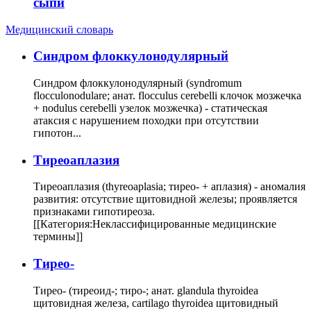
сыпи
Медицинский словарь
Cиндром флоккулонодулярный
Синдром флоккулонодулярный (syndromum
flocculonodulare; анат. flocculus cerebelli клочок мозжечка
+ nodulus cerebelli узелок мозжечка) - статическая
атаксия с нарушением походки при отсутствии
гипотон...
Тиреоаплазия
Тиреоаплазия (thyreoaplasia; тирео- + аплазия) - аномалия
развития: отсутствие щитовидной железы; проявляется
признаками гипотиреоза.
[[Категория:Неклассифицированные медицинские
термины]]
Тирео-
Тирео- (тиреоид-; тиро-; анат. glandula thyroidea
щитовидная железа, cartilago thyroidea щитовидный