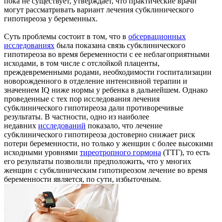
пока не существует, утверждает, что практические врачи
могут рассматривать вариант лечения субклинического
гипотиреоза у беременных.
Суть проблемы состоит в том, что в
обсервационных
исследованиях
была показана связь субклинического
гипотиреоза во время беременности с ее неблагоприятными
исходами, в том числе с отслойкой плаценты,
преждевременными родами, необходимости госпитализации
новорожденного в отделение интенсивной терапии и
значением IQ ниже нормы у ребенка в дальнейшем. Однако
проведенные с тех пор исследования лечения
субклинического гипотиреоза дали противоречивые
результаты. В частности, одно из наиболее
недавних
исследований
показало, что лечение
субклинического гипотиреоза достоверно снижает риск
потери беременности, но только у женщин с более высокими
исходными уровнями
тиреотропного гормона
(ТТГ), то есть
его результаты позволили предположить, что у многих
женщин с субклиническим гипотиреозом лечение во время
беременности является, по сути, избыточным.