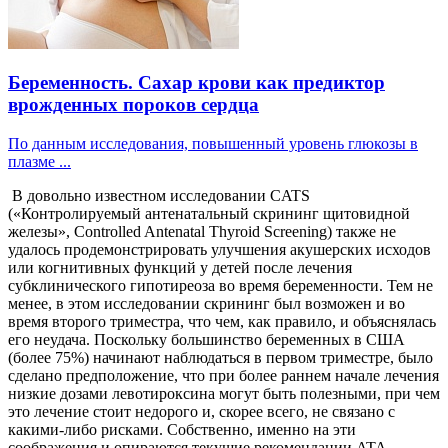
Беременность. Сахар крови как предиктор
врожденных пороков сердца
По данным исследования, повышенный уровень глюкозы в
плазме ...
В довольно известном исследовании CATS
(«Контролируемый антенатальный скрининг щитовидной
железы», Controlled Antenatal Thyroid Screening) также не
удалось продемонстрировать улучшения акушерских исходов
или когнитивных функций у детей после лечения
субклинического гипотиреоза во время беременности. Тем не
менее, в этом исследовании скрининг был возможен и во
время второго триместра, что чем, как правило, и объяснялась
его неудача. Поскольку большинство беременных в США
(более 75%) начинают наблюдаться в первом триместре, было
сделано предположение, что при более раннем начале лечения
низкие дозами левотироксина могут быть полезными, при чем
это лечение стоит недорого и, скорее всего, не связано с
какими-либо рисками. Собственно, именно на эти
соображения и опираются текущие рекомендации ATA.