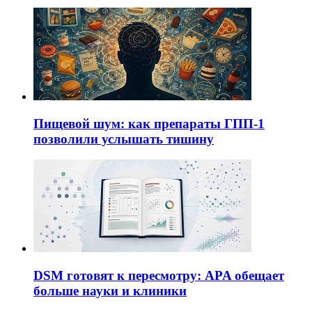
Пищевой шум: как препараты ГПП-1
позволили услышать тишину
DSM готовят к пересмотру: APA обещает
больше науки и клиники