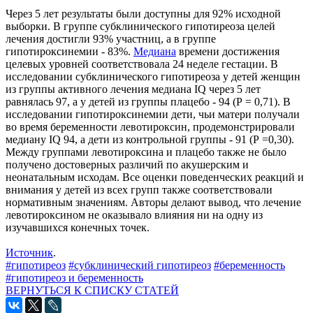
Через 5 лет результаты были доступны для 92% исходной
выборки. В группе субклинического гипотиреоза целей
лечения достигли 93% участниц, а в группе
гипотироксинемии - 83%.
Медиана
времени достижения
целевых уровней соответствовала 24 неделе гестации. В
исследовании субклинического гипотиреоза у детей женщин
из группы активного лечения медиана IQ через 5 лет
равнялась 97, а у детей из группы плацебо - 94 (P = 0,71). В
исследовании гипотироксинемии дети, чьи матери получали
во время беременности левотироксин, продемонстрировали
медиану IQ 94, а дети из контрольной группы - 91 (P =0,30).
Между группами левотироксина и плацебо также не было
получено достоверных различий по акушерским и
неонатальным исходам. Все оценки поведенческих реакций и
внимания у детей из всех групп также соответствовали
нормативным значениям. Авторы делают вывод, что лечение
левотироксином не оказывало влияния ни на одну из
изучавшихся конечных точек.
Источник
.
#гипотиреоз
#субклинический гипотиреоз
#беременность
#гипотиреоз и беременность
ВЕРНУТЬСЯ К СПИСКУ СТАТЕЙ