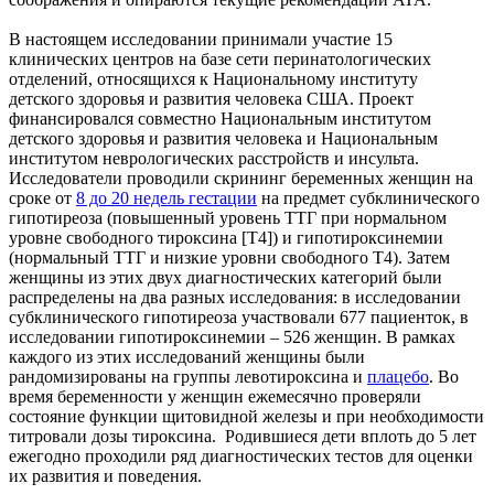
В настоящем исследовании принимали участие 15
клинических центров на базе сети перинатологических
отделений, относящихся к Национальному институту
детского здоровья и развития человека США. Проект
финансировался совместно Национальным институтом
детского здоровья и развития человека и Национальным
институтом неврологических расстройств и инсульта.
Исследователи проводили скрининг беременных женщин на
сроке от
8 до 20 недель гестации
на предмет субклинического
гипотиреоза (повышенный уровень ТТГ при нормальном
уровне свободного тироксина [T4]) и гипотироксинемии
(нормальный ТТГ и низкие уровни свободного T4). Затем
женщины из этих двух диагностических категорий были
распределены на два разных исследования: в исследовании
субклинического гипотиреоза участвовали 677 пациенток, в
исследовании гипотироксинемии – 526 женщин. В рамках
каждого из этих исследований женщины были
рандомизированы на группы левотироксина и
плацебо
. Во
время беременности у женщин ежемесячно проверяли
состояние функции щитовидной железы и при необходимости
титровали дозы тироксина. Родившиеся дети вплоть до 5 лет
ежегодно проходили ряд диагностических тестов для оценки
их развития и поведения.