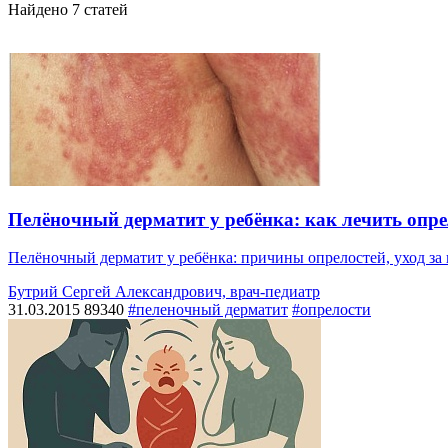
Найдено
7
статей
Пелёночный дерматит у ребёнка: как лечить опре
Пелёночный дерматит у ребёнка: причины опрелостей, уход за 
Бутрий Сергей Александрович, врач-педиатр
31.03.2015
89340
#пеленочный дерматит
#опрелости