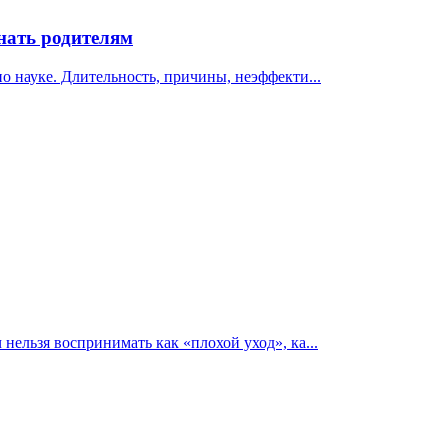
нать родителям
о науке. Длительность, причины, неэффекти...
нельзя воспринимать как «плохой уход», ка...