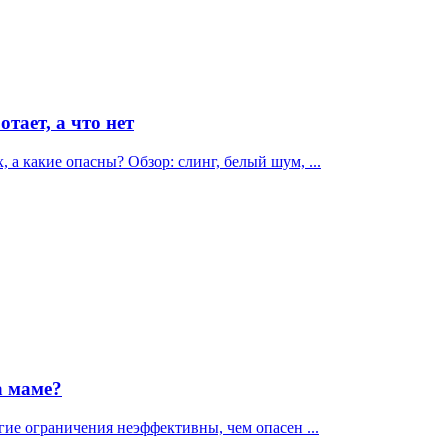
тает, а что нет
а какие опасны? Обзор: слинг, белый шум, ...
а маме?
гие ограничения неэффективны, чем опасен ...