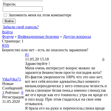
Пароль:
Запомнить меня на этом компьютере
Забыли свой пароль?
Войти
Форум
»
Инфекционные болезни
»
Другие вопросы
Страницы:
1
RSS
Бешенство или нет - есть ли опасность заражения?
#1
11.05.20 15:18
0
Здравствуйте !
Меня очень интересует вопрос можно ли
заразится бешенством просто погладив кота?
Из фактов уверенности 100% что это оно нет,
VikaVika71
кот вел себя вполне адекватно,был немного
Новые
вялым,периодически у него отвисала челюсть и
Сообщений:
текла слюна(не белая пена,а именно слюна),так
1
Рейтинг:
0
же его вроде как его тошнило,с утра он вроде ел
Регистрация:
и пил воду. При этом гладился,и на свое имя
11.05.2020
отзывался.
Я брала его на руки и переносила,слюна вроде