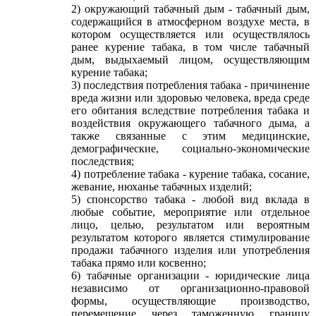
2) окружающий табачный дым - табачный дым,
содержащийся в атмосферном воздухе места, в
котором осуществляется или осуществлялось
ранее курение табака, в том числе табачный
дым, выдыхаемый лицом, осуществляющим
курение табака;
3) последствия потребления табака - причинение
вреда жизни или здоровью человека, вреда среде
его обитания вследствие потребления табака и
воздействия окружающего табачного дыма, а
также связанные с этим медицинские,
демографические, социально-экономические
последствия;
4) потребление табака - курение табака, сосание,
жевание, нюханье табачных изделий;
5) спонсорство табака - любой вид вклада в
любые событие, мероприятие или отдельное
лицо, целью, результатом или вероятным
результатом которого является стимулирование
продажи табачного изделия или употребления
табака прямо или косвенно;
6) табачные организации - юридические лица
независимо от организационно-правовой
формы, осуществляющие производство,
перемещение через таможенную границу