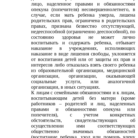
лицо, наделенное правами и обязанностями
опекуна (попечителя) несовершеннолетнего, в
случае, если мать ребенка умерла, лишена
родительских прав, ограничена в родительских
правах, признана безвестно отсутствующей,
недееспособной (ограниченно дееспособной), по
состоянию здоровья не может лично
воспитывать и содержать ребенка, отбывает
наказание в учреждениях, исполняющих
наказание в виде лишения свободы, уклоняется
от воспитания детей или от защиты их прав и
интересов либо отказалась взять своего ребенка
из образовательной организации, медицинской
организации, организации, оказывающей
социальные услуги, или аналогичной
организации, в иных ситуациях.
К лицам с семейными обязанностями и к лицам,
воспитывающим детей без матери (кроме
работников – родителей и лиц, наделенных
правами и обязанностями опекуна или
попечителя), с учетом конкретных
обстоятельств, свидетельствующих об
осуществлении ими соответствующих
общественно значимых обязанностей
(воспитание ребенка, уход или помощь члену