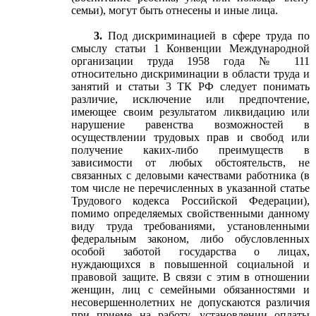
семьи), могут быть отнесены и иные лица.
3.
Под дискриминацией в сфере труда по
смыслу статьи 1 Конвенции Международной
организации труда 1958 года № 111
относительно дискриминации в области труда и
занятий и статьи 3 ТК РФ следует понимать
различие, исключение или предпочтение,
имеющее своим результатом ликвидацию или
нарушение равенства возможностей в
осуществлении трудовых прав и свобод или
получение каких-либо преимуществ в
зависимости от любых обстоятельств, не
связанных с деловыми качествами работника (в
том числе не перечисленных в указанной статье
Трудового кодекса Российской Федерации),
помимо определяемых свойственными данному
виду труда требованиями, установленными
федеральным законом, либо обусловленных
особой заботой государства о лицах,
нуждающихся в повышенной социальной и
правовой защите. В связи с этим в отношении
женщин, лиц с семейными обязанностями и
несовершеннолетних не допускаются различия
при приеме на работу, установлении оплаты