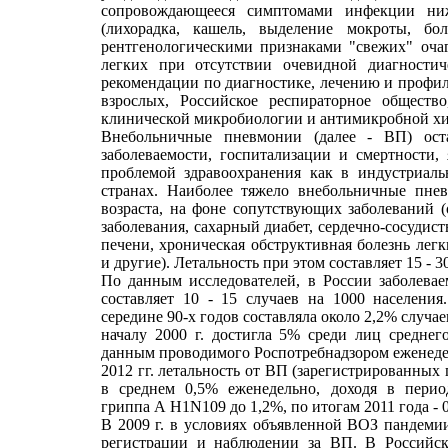
сопровождающееся симптомами инфекции ни
(лихорадка, кашель, выделение мокроты, б
рентгенологическими признаками "свежих" оча
легких при отсутствии очевидной диагностич
рекомендации по диагностике, лечению и профи
взрослых, Российское респираторное обществ
клинической микробиологии и антимикробной хи
Внебольничные пневмонии (далее - ВП) ос
заболеваемости, госпитализации и смертности,
проблемой здравоохранения как в индустриаль
странах. Наиболее тяжело внебольничные пне
возраста, на фоне сопутствующих заболеваний (
заболевания, сахарный диабет, сердечно-сосудист
печени, хроническая обструктивная болезнь лег
и другие). Летальность при этом составляет 15 - 3
По данным исследователей, в России заболевае
составляет 10 - 15 случаев на 1000 населения
середине 90-х годов составляла около 2,2% случа
началу 2000 г. достигла 5% среди лиц средне
данным проводимого Роспотребнадзором еженедел
2012 гг. летальность от ВП (зарегистрированных
в среднем 0,5% еженедельно, доходя в перио
гриппа А H1N109 до 1,2%, по итогам 2011 года - 
В 2009 г. в условиях объявленной ВОЗ пандемии
регистрации и наблюдении за ВП. В Российск