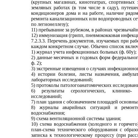
(крупных магазинах, кинотеатрах, спортивных з
земляных работах (в том числе в саду), путеш
кондиционеров дома и на работе, наличие рядом
ремонта канализационных или водопроводных сет
по легионеллезу);
11) пребывание за рубежом, в районах чрезвычай
12) иммунизация (грипп, пневмококковая инфекц
7.2.3.3. Перечень документов, изучаемых при раб
каждом конкретном случае. Обычно список включ
1) журнал учета инфекционных больных (ф. 60у);
2) данные месячных и годовых форм федерального
ф. 2);
3) экстренные извещения о случаях инфекционного
4) истории болезни, листы назначения, амбула
лабораторных исследований;
5) протоколы патологоанатомических исследован
6) результаты серологических, клинико- 
исследований;
7) план здания с обозначением площадей основ
8) журналы аварийных ситуаций и ремонтн
водоснабжения;
9) схема вентиляционной системы здания;
10) схема водоснабжения (холодного и горячего
план-схема технического оборудования с образ
записка к технологическому процессу (при расс