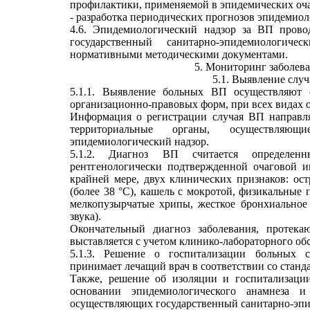
профилактики, применяемой в эпидемических оч
- разработка периодических прогнозов эпидемиол
4.6. Эпидемиологический надзор за ВП прово
государственный санитарно-эпидемиологич
нормативными методическими документами.
5. Мониторинг заболев
5.1. Выявление слу
5.1.1. Выявление больных ВП осуществляют
организационно-правовых форм, при всех видах 
Информация о регистрации случая ВП направл
территориальные органы, осуществляющи
эпидемиологический надзор.
5.1.2. Диагноз ВП считается определе
рентгенологически подтвержденной очаговой и
крайней мере, двух клинических признаков: ост
(более 38 °C), кашель с мокротой, физикальные 
мелкопузырчатые хрипы, жесткое бронхиальное
звука).
Окончательный диагноз заболевания, протек
выставляется с учетом клинико-лабораторного об
5.1.3. Решение о госпитализации больных
принимает лечащий врач в соответствии со стан
Также, решение об изоляции и госпитализаци
основании эпидемиологического анамнеза и
осуществляющих государственный санитарно-эпи