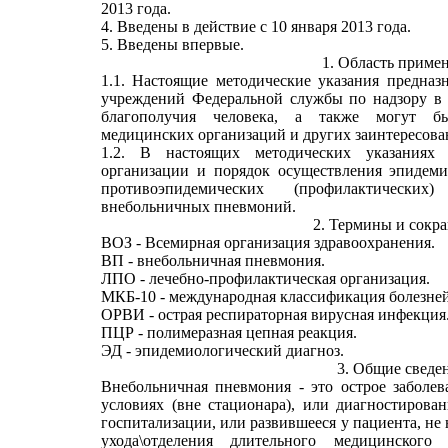
2013 года.
4. Введены в действие с 10 января 2013 года.
5. Введены впервые.
1. Область приме
1.1. Настоящие методические указания предназ
учреждений Федеральной службы по надзору в 
благополучия человека, а также могут бы
медицинских организаций и других заинтересова
1.2. В настоящих методических указаниях
организации и порядок осуществления эпидеми
противоэпидемических (профилактическ
внебольничных пневмоний.
2. Термины и сокр
ВОЗ - Всемирная организация здравоохранения.
ВП - внебольничная пневмония.
ЛПО - лечебно-профилактическая организация.
МКБ-10 - международная классификация болезней
ОРВИ - острая респираторная вирусная инфекция
ПЦР - полимеразная цепная реакция.
ЭД - эпидемиологический диагноз.
3. Общие сведе
Внебольничная пневмония - это острое заболе
условиях (вне стационара), или диагностирова
госпитализации, или развившееся у пациента, не
ухода\отделения длительного медицинског