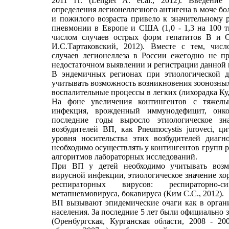
2011 гг. (Lenglet A. et.al., 2012). Введени
определения легионеллезного антигена в моче б
и пожилого возраста привело к значительному р
пневмонии в Европе и США (1,0 - 1,3 на 100 ты
числом случаев острых форм гепатитов B и C 
И.С.Тартаковский, 2012). Вместе с тем, чис
случаев легионеллеза в России ежегодно не пр
недостаточном выявлении и регистрации данной 
В эндемичных регионах при этиологической д
учитывать возможность возникновения зоонозных
воспалительные процессы в легких (лихорадка Ку,
На фоне увеличения контингентов с тяжел
инфекция, врожденный иммунодефицит, онког
последние годы выросло этиологическое зн
возбудителей ВП, как Pneumocystis juroveci, ц
уровня носительства этих возбудителей диагн
необходимо осуществлять у контингентов групп 
алгоритмов лабораторных исследований.
При ВП у детей необходимо учитывать возм
вирусной инфекции, этиологическое значение хо
респираторных вирусов: респираторно-
метапневмовируса, бокавируса (Ким С.С., 2012).
ВП вызывают эпидемические очаги как в органи
населения. За последние 5 лет были официально
(Оренбургская, Курганская области, 2008 - 200