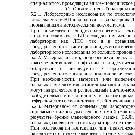
специалистом, проводящим эпидемиологическое р
5.2. Организация лабораторных 
5.2.1. Лабораторные исследования по этиолог
заболеваемости ВП проводятся в лабораториях 
нормативными методическими документами.
При проведении эпидемиологического расс
эпидемическом очаге ВП исследования материа
лаборатории как ЛПО, так и в организац
государственного санитарно-эпидемиологическ
лабораторного исследования от больных проводи
5.2.2. Материал от лиц, подвергшихся риску за
качестве источников инфекции в эпидемическ
отбирается и исследуется в организаци
государственного санитарно-эпидемиологического
При необходимости, материал (или выделен
больных с тяжелым или атипичным клиническим 
могут направляться в региональный научно-мет
возбудителями инфекционных и паразитарных
референс-центр в соответствии с действующими
5.2.3. Материалом от больных для лаборатор
отделяемое нижних дыхательных путей (мокрот
результате бронхо-альвеолярного лаважа (БАЛ),
больных (задняя стенка глотки), которые не отдел
При исследовании контактных лиц (практическ
патологией) с целью выявления стертых форм