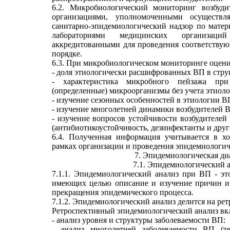
6.2. Микробиологический мониторинг возбуд
организациями, уполномоченными осуществл
санитарно-эпидемиологический надзор по матер
лабораториями медицинских организац
аккредитованными для проведения соответству
порядке.
6.3. При микробиологическом мониторинге оцен
- доля этиологически расшифрованных ВП в стру
- характеристика микробного пейзажа пр
(определенные) микроорганизмы без учета этиоло
- изучение сезонных особенностей в этиологии В
- изучение многолетней динамики возбудителей 
- изучение вопросов устойчивости возбудителе
(антибиотикоустойчивость, дезинфектанты и друг
6.4. Полученная информация учитывается в хо
рамках организации и проведения эпидемиологич
7. Эпидемиологическая д
7.1. Эпидемиологический 
7.1.1. Эпидемиологический анализ при ВП - эт
имеющих целью описание и изучение причин и 
прекращения эпидемического процесса.
7.1.2. Эпидемиологический анализ делится на ре
Ретроспективный эпидемиологический анализ вк
- анализ уровня и структуры заболеваемости ВП:
- анализ многолетней заболеваемости ВП (те