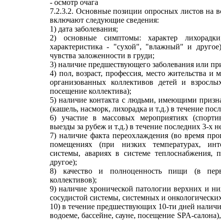
- осмотр очага
7.2.3.2. Основные позиции опросных листов на
включают следующие сведения:
1) дата заболевания;
2) основные симптомы: характер лихорадки
характеристика - "сухой", "влажный" и другое
чувства заложенности в груди;
3) наличие предшествующего заболевания или п
4) пол, возраст, профессия, место жительства и 
организованных коллективов детей и взрослых
посещение коллектива);
5) наличие контакта с людьми, имеющими призн
(кашель, насморк, лихорадка и т.д.) в течение пос
6) участие в массовых мероприятиях (спорти
выезды за рубеж и т.д.) в течение последних 3-х н
7) наличие факта переохлаждения (во время прог
помещениях (при низких температурах, инт
системы, авариях в системе теплоснабжения, 
другое);
8) качество и полноценность пищи (в пер
коллективов);
9) наличие хронической патологии верхних и ни
сосудистой системы, системных и онкологических
10) в течение предшествующих 10-ти дней наличи
водоеме, бассейне, сауне, посещение SPA-салона