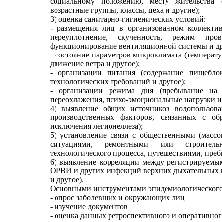
социальному положению, месту жительства 
возрастные группы, классы, цеха и другие);
3) оценка санитарно-гигиенических условий:
- размещения лиц в организованном коллектив
переуплотнение, скученность, режим про
функционирование вентиляционной системы и др
- состояние параметров микроклимата (температу
движение ветра и другое);
- организации питания (содержание пищеблок
технологических требований и другое);
- организации режима дня (пребывание на 
переохлажения, психо-эмоциональные нагрузки и 
4) выявление общих источников водопользова
производственных факторов, связанных с обр
исключения легионеллеза);
5) установление связи с общественными (масс
ситуациями, ремонтными или строитель
технологического процесса, путешествиями, пре
6) выявление корреляции между регистрируемы
ОРВИ и других инфекций верхних дыхательных п
и другое).
Основными инструментами эпидемиологического 
- опрос заболевших и окружающих лиц
- изучение документов
- оценка данных ретроспективного и оперативног