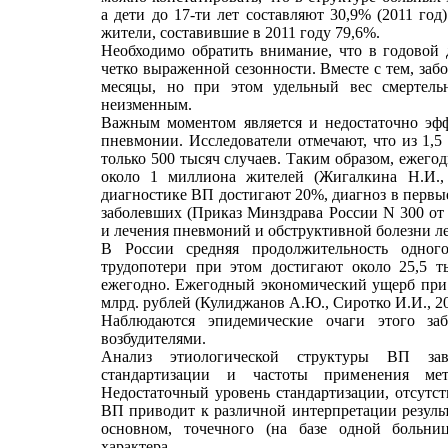
а дети до 17-ти лет составляют 30,9% (2011 год
жители, составившие в 2011 году 79,6%.
Необходимо обратить внимание, что в годовой
четко выраженной сезонности. Вместе с тем, заб
месяцы, но при этом удельный вес смертельн
неизменным.
Важным моментом является и недостаточно эфф
пневмонии. Исследователи отмечают, что из 1,
только 500 тысяч случаев. Таким образом, ежего
около 1 миллиона жителей (Жигалкина Н.И.,
диагностике ВП достигают 20%, диагноз в первые
заболевших (Приказ Минздрава России N 300 от 
и лечения пневмоний и обструктивной болезни ле
В России средняя продолжительность одного
трудопотери при этом достигают около 25,5 т
ежегодно. Ежегодный экономический ущерб при 
млрд. рублей (Кулиджанов А.Ю., Сиротко И.И., 20
Наблюдаются эпидемические очаги этого за
возбудителями.
Анализ этиологической структуры ВП за
стандартизации и частоты применения мет
Недостаточный уровень стандартизации, отсутст
ВП приводит к различной интерпретации результ
основном, точечного (на базе одной больниц
характера.