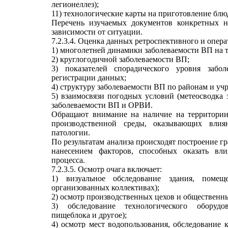
легионеллез);
11) технологические карты на приготовление блю
Перечень изучаемых документов конкретных н
зависимости от ситуации.
7.2.3.4. Оценка данных ретроспективного и опера
1) многолетней динамики заболеваемости ВП на 
2) круглогодичной заболеваемости ВП;
3) показателей спорадического уровня заб
регистрации данных;
4) структуру заболеваемости ВП по районам и уч
5) взаимосвязи погодных условий (метеосводка 
заболеваемости ВП и ОРВИ.
Обращают внимание на наличие на территори
производственной среды, оказывающих влия
патологии.
По результатам анализа происходят построение г
нанесением факторов, способных оказать вли
процесса.
7.2.3.5. Осмотр очага включает:
1) визуальное обследование здания, поме
организованных коллективах);
2) осмотр производственных цехов и общественн
3) обследование технологического оборудо
пищеблока и другое);
4) осмотр мест водопользования, обследование 