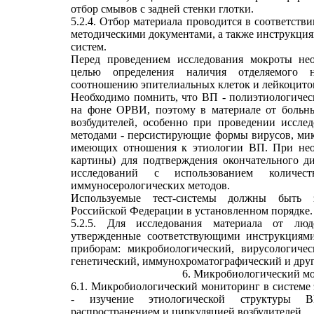
отбор смывов с задней стенки глотки.
5.2.4. Отбор материала проводится в соответст
методическими документами, а также инструкци
систем.
Перед проведением исследования мокроты не
целью определения наличия отделяемого 
соотношению эпителиальных клеток и лейкоцитов
Необходимо помнить, что ВП - полиэтиологическ
на фоне ОРВИ, поэтому в материале от больны
возбудителей, особенно при проведении иссле
методами - персистирующие формы вирусов, мико
имеющих отношения к этиологии ВП. При необ
картины) для подтверждения окончательного д
исследований с использованием колич
иммуносерологических методов.
Используемые тест-системы должны быть з
Российской Федерации в установленном порядке.
5.2.5. Для исследования материала от лю
утвержденные соответствующими инструкциями
приборам: микробиологический, вирусологичес
генетический, иммунохроматографический и друг
6. Микробиологический м
6.1. Микробиологический мониторинг в системе 
- изучение этиологической структуры 
распространением и циркуляцией возбудителей.