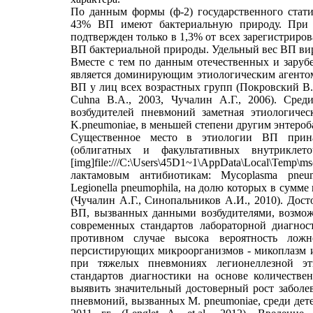
По данным формы (ф-2) государственного стати
43% ВП имеют бактериальную природу. При 
подтвержден только в 1,3% от всех зарегистриров
ВП бактериальной природы. Удельный вес ВП вир
Вместе с тем по данным отечественных и зарубе
является доминирующим этиологическим агенто
ВП у лиц всех возрастных групп (Покровский В.И.
Cuhna B.A., 2003, Чучалин А.Г., 2006). Сре
возбудителей пневмоний заметная этиологическ
K.pneumoniae, в меньшей степени другим энтероба
Существенное место в этиологии ВП прина
(облигатных и факультативных внутриклет
[img]file:///C:\Users\45D1~1\AppData\Local\Temp\ms
лактамовым антибиотикам: Mycoplasma pneum
Legionella pneumophila, на долю которых в сумме
(Чучалин А.Г., Синопальников А.И., 2010). Дост
ВП, вызванных данными возбудителями, возмож
современных стандартов лабораторной диагност
противном случае высока вероятность ложн
персистирующих микроорганизмов - микоплазм 
при тяжелых пневмониях легионеллезной эт
стандартов диагностики на основе количеств
выявить значительный достоверный рост забол
пневмоний, вызванных M. pneumoniae, среди дете