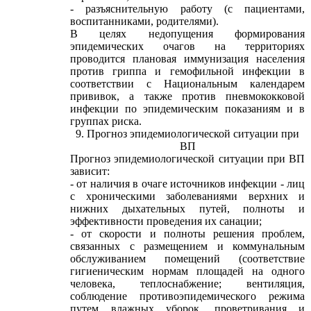
- разъяснительную работу (с пациентами,
воспитанниками, родителями).
В целях недопущения формирования
эпидемических очагов на территориях
проводится плановая иммунизация населения
против гриппа и гемофильной инфекции в
соответствии с Национальным календарем
прививок, а также против пневмококковой
инфекции по эпидемическим показаниям и в
группах риска.
9. Прогноз эпидемиологической ситуации при
ВП
Прогноз эпидемиологической ситуации при ВП
зависит:
- от наличия в очаге источников инфекции - лиц
с хроническими заболеваниями верхних и
нижних дыхательных путей, полноты и
эффективности проведения их санации;
- от скорости и полноты решения проблем,
связанных с размещением и коммунальным
обслуживанием помещений (соответствие
гигиеническим нормам площадей на одного
человека, теплоснабжение; вентиляция,
соблюдение противоэпидемического режима
путем влажных уборок, проветривания и