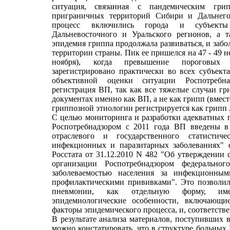
ситуация, связанная с пандемическим грип
приграничных территорий Сибири и Дальнего
процесс включились города и субъекты С
Дальневосточного и Уральского регионов, а т
эпидемия гриппа продолжала развиваться, и забо
территории страны. Пик ее пришелся на 47 - 49 не
ноября), когда превышение пороговых 
зарегистрировано практически во всех субъек
объективной оценки ситуации Роспотребн
регистрация ВП, так как все тяжелые случаи г
документах именно как ВП, а не как грипп (вмест
гриппозной этиологии регистрируется как грипп J
С целью мониторинга и разработки адекватных
Роспотребнадзором с 2011 года ВП введены 
отраслевого и государственного статистич
инфекционных и паразитарных заболеваниях" 
Росстата от 31.12.2010 N 482 "Об утверждении 
организации Роспотребнадзором федеральног
заболеваемостью населения за инфекционны
профилактическими прививками". Это позволи
пневмонии, как отдельную форму, им
эпидемиологические особенности, включающие
факторы эпидемического процесса, и, соответств
В результате анализа материалов, поступивших в
можно констатировать, что в структуре больных 