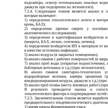
водозабора, осмотр потенциально опасных водн
джакузи при подозрении на легионеллез).
7.2.4. Следующим этапом является анализ и о
которые включают:
1) определение этиологического агента в матер
кровь, БАЛ);
2) определение причин смерти у погибших
анатомического исследования);
3) определение и идентификация возбудителя 
(мокрота, БАЛ, легкие, селезенка, печень);
4) определение возбудителя ВП в материале от к
в качестве источника инфекции;
5) анализ воздуха (в закрытых помещениях);
6) анализ смывов с рабочих поверхностей (в зак
7) анализ проб воды (открытые водоисточники, 
бойлерные котельных и т.д.) (при легионеллезе);
8) анализ смывов санитарно-технических у
водоразборные колонки, камеры орошения гр
кондиционирования воздуха, джакузи и т.д.) (при 
9) анализ проб почвы (места земляных работ) (при
В результате проводится оценка и сопоста
этиологического фактора и подтверждение путей
7.2.5. Заключительным этапом является выработ
предварительного эпидемиологического диагноза
1) время начала формирования очага;