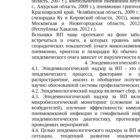
область, 2007 г.), внебольничной пневмонии неу
г., Амурская область, 2009 г.), пневмонии грипп
Красноярский край, Челябинская область, 2009 г
(лихорадка Ку в Кировской области, 2011), мик
Московская и Нижегородская области, 2012
(Республика Хакасия, 2012 г.).
Вспышки ВП чаще протекают на фоне забол
встречаться и очаги, в которых уровень з
спорадических показателей (очаги микоплазмен
пневмонии, орнитоза и лихорадки Ку обычно 
эпидемического очага зависит от вирулентности в
4. Эпидемиологический н
4.1. Эпидемиологический надзор за ВП - это 
эпидемического процесса, факторами и
распространение, анализ и обобщение получ
научно обоснованной системы профилактических
4.2. Эпидемиологический надзор включает сбор, 
4.3. Эпидемиологический надзор за ВП вклю
микробиологический мониторинг (слежение за
возбудителей), изучение эффективности имму
пневмококковой инфекции и гемофильной ин
эпидемиологическую диагностику, прогнози
проводимых мероприятий.
4.4. Целью эпидемиологического надзора за ВП 
ситуации, тенденций развития эпидемич