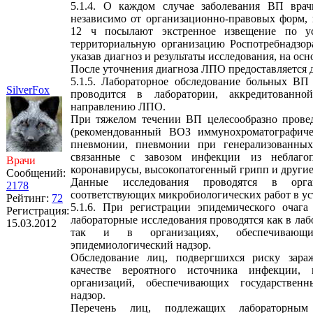
5.1.4. О каждом случае заболевания ВП врач
независимо от организационно-правовых форм, 
12 ч посылают экстренное извещение по ус
территориальную организацию Роспотребнадзор
указав диагноз и результаты исследования, на ос
После уточнения диагноза ЛПО предоставляется 
5.1.5. Лабораторное обследование больных ВП
SilverFox
проводится в лаборатории, аккредитованн
направлению ЛПО.
При тяжелом течении ВП целесообразно провед
(рекомендованный ВОЗ иммунохроматографич
пневмонии, пневмонии при генерализованны
связанные с завозом инфекции из неблаго
Врачи
коронавирусы, высокопатогенный грипп и другие
Сообщений:
Данные исследования проводятся в орган
2178
соответствующих микробиологических работ в ус
Рейтинг:
72
5.1.6. При регистрации эпидемического очаг
Регистрация:
лабораторные исследования проводятся как в ла
15.03.2012
так и в организациях, обеспечивающих
эпидемиологический надзор.
Обследование лиц, подвергшихся риску зара
качестве вероятного источника инфекции, 
организаций, обеспечивающих государственн
надзор.
Перечень лиц, подлежащих лабораторным о