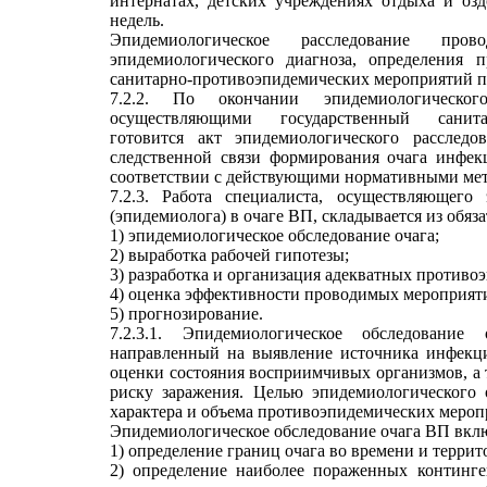
интернатах, детских учреждениях отдыха и озд
недель.
Эпидемиологическое расследование пр
эпидемиологического диагноза, определения 
санитарно-противоэпидемических мероприятий по
7.2.2. По окончании эпидемиологического
осуществляющими государственный санитар
готовится акт эпидемиологического расследо
следственной связи формирования очага инфек
соответствии с действующими нормативными ме
7.2.3. Работа специалиста, осуществляющего 
(эпидемиолога) в очаге ВП, складывается из обяз
1) эпидемиологическое обследование очага;
2) выработка рабочей гипотезы;
3) разработка и организация адекватных против
4) оценка эффективности проводимых мероприят
5) прогнозирование.
7.2.3.1. Эпидемиологическое обследование
направленный на выявление источника инфекци
оценки состояния восприимчивых организмов, а 
риску заражения. Целью эпидемиологического 
характера и объема противоэпидемических мероп
Эпидемиологическое обследование очага ВП вклю
1) определение границ очага во времени и террит
2) определение наиболее пораженных континген