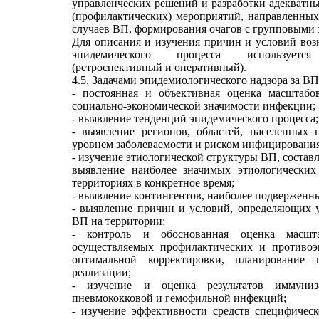
управленческих решений и разработки адекватн
(профилактических) мероприятий, направленны
случаев ВП, формирования очагов с групповыми 
Для описания и изучения причин и условий воз
эпидемического процесса используетс
(ретроспективный и оперативный).
4.5. Задачами эпидемиологического надзора за ВП
- постоянная и объективная оценка масштабов
социально-экономической значимости инфекции;
- выявление тенденций эпидемического процесса;
- выявление регионов, областей, населенных
уровнем заболеваемости и риском инфицирования
- изучение этиологической структуры ВП, состав
выявление наиболее значимых этиологических
территориях в конкретное время;
- выявление контингентов, наиболее подверженны
- выявление причин и условий, определяющих у
ВП на территории;
- контроль и обоснованная оценка масшта
осуществляемых профилактических и противоэ
оптимальной корректировки, планирование 
реализации;
- изучение и оценка результатов иммуниз
пневмококковой и гемофильной инфекций;
- изучение эффективности средств специфичес