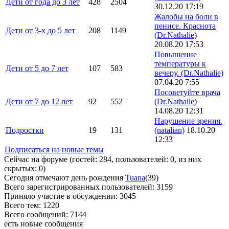
Дети от года до 3 лет
428
2504
30.12.20 17:19
Жалобы на боли в
пенисе. Краснота
Дети от 3-х до 5 лет
208
1149
(Dr.Nathalie)
20.08.20 17:53
Повышение
температуры к
Дети от 5 до 7 лет
107
583
вечеру.
(Dr.Nathalie)
07.04.20 7:55
Посоветуйте врача
Дети от 7 до 12 лет
92
552
(Dr.Nathalie)
14.08.20 12:31
Нарушение зрения.
Подростки
19
131
(natalian)
18.10.20
12:33
Подписаться на новые темы
Сейчас на форуме (гостей:
284
, пользователей:
0
, из них
скрытых:
0
)
Сегодня отмечают день рождения
Tuana
(
39
)
Всего зарегистрированных пользователей:
3159
Приняло участие в обсуждении:
3045
Всего тем:
1220
Всего сообщений:
7144
есть новые сообщения