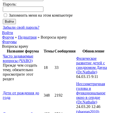
Пароль:
Запомнить меня на этом компьютере
Забыли свой пароль?
Войти
Форум
»
Педиатрия
»
Вопросы врачу
Форумы
Вопросы врачу
Название форума
Темы
Сообщения
Обновление
Часто задаваемые
Физическое
вопросы (ЧАВО)
развитие детей с
Прежде чем создать
18
33
синдромом Дауна
тему, обязательно
(Dr.Nathalie)
просмотрите этот
04.03.15 9:11
раздел
Нессиметричная
голова и
Дети от рождения до
функциональное
348
2192
года
окно в сердце
(Dr.Nathalie)
24.03.20 12:46
(shaoran2010)