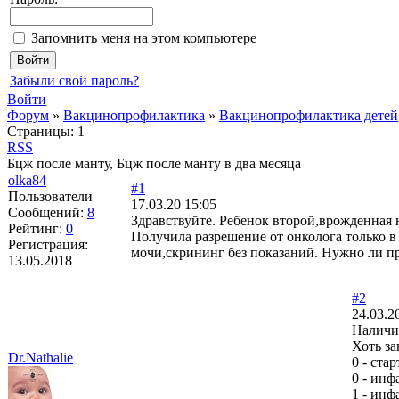
Запомнить меня на этом компьютере
Забыли свой пароль?
Войти
Форум
»
Вакцинопрофилактика
»
Вакцинопрофилактика детей
Страницы:
1
RSS
Бцж после манту, Бцж после манту в два месяца
olka84
#1
Пользователи
17.03.20 15:05
Сообщений:
8
Здравствуйте. Ребенок второй,врожденная 
Рейтинг:
0
Получила разрешение от онколога только в
Регистрация:
мочи,скрининг без показаний. Нужно ли пр
13.05.2018
#2
24.03.2
Наличи
Хоть за
Dr.Nathalie
0 - ста
0 - инф
1 - инф