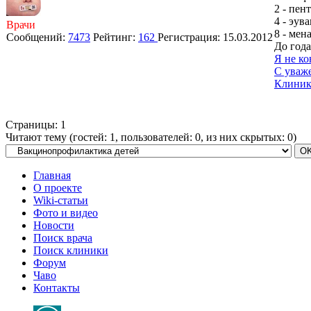
2 - пен
4 - эува
Врачи
8 - мен
Сообщений:
7473
Рейтинг:
162
Регистрация:
15.03.2012
До года
Я не ко
С уваж
Клиник
Страницы:
1
Читают тему (гостей:
1
, пользователей:
0
, из них скрытых:
0
)
Главная
О проекте
Wiki-статьи
Фото и видео
Новости
Поиск врача
Поиск клиники
Форум
Чаво
Контакты