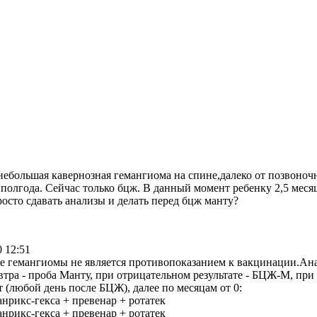
небольшая кавернозная гемангиома на спине,далеко от позвоночн
 полгода. Сейчас только бцж. В данный момент ребенку 2,5 меся
осто сдавать анализы и делать перед бцж манту?
0 12:51
е гемангиомы не является противопоказанием к вакцинации.Ан
втра - проба Манту, при отрицательном результате - БЦЖ-М, при
рт (любой день после БЦЖ), далее по месяцам от 0:
анрикс-гекса + превенар + ротатек
анрикс-гекса + превенар + ротатек