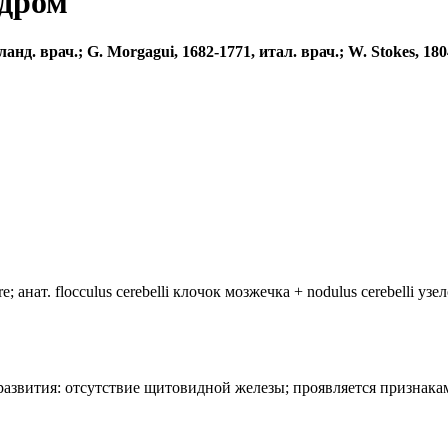
ндром
д. врач.; G. Morgagui, 1682-1771, итал. врач.; W. Stokes, 18
анат. flocculus cerebelli клочок мозжечка + nodulus cerebelli уз
лия развития: отсутствие щитовидной железы; проявляется призн