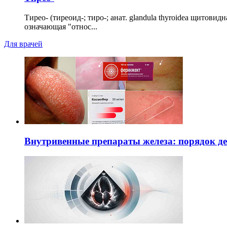
Тирео- (тиреоид-; тиро-; анат. glandula thyroidea щитовид
означающая "относ...
Для врачей
Внутривенные препараты железа: порядок д