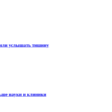
лили услышать тишину
ьше науки и клиники