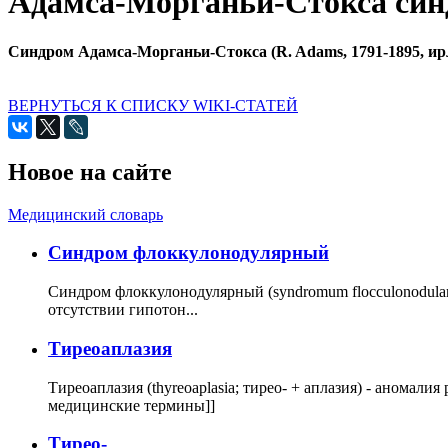
Адамса-Морганьи-Стокса си
Синдром Адамса-Морганьи-Стокса (R. Adams, 1791-1895, ирлан
ВЕРНУТЬСЯ К СПИСКУ WIKI-СТАТЕЙ
Новое на сайте
Медицинский словарь
Cиндром флоккулонодулярный
Синдром флоккулонодулярный (syndromum flocculonodulare; 
отсутствии гипотон...
Тиреоаплазия
Тиреоаплазия (thyreoaplasia; тирео- + аплазия) - анома
медицинские термины]]
Тирео-