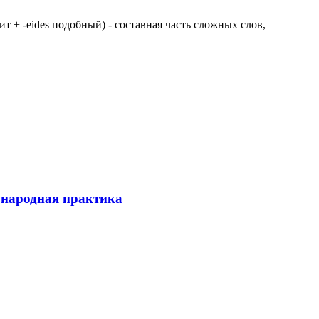
 щит + -eides подобный) - составная часть сложных слов,
ународная практика