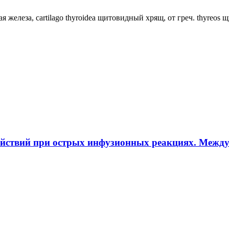
ная железа, cartilago thyroidea щитовидный хрящ, от греч. thyreos
ействий при острых инфузионных реакциях. Межд