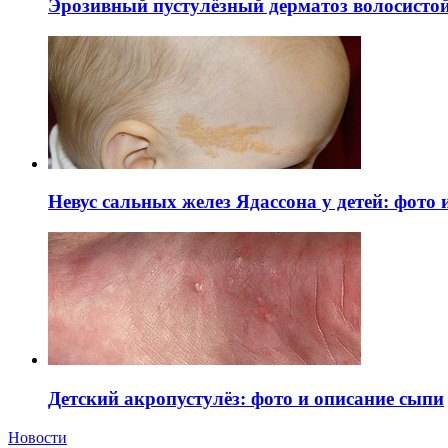
Эрозивный пустулёзный дерматоз волосистой 
Невус сальных желез Ядассона у детей: фото
Детский акропустулёз: фото и описание сыпи
Новости