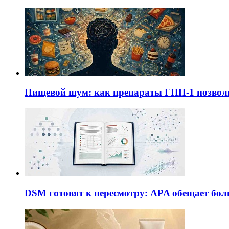
Пищевой шум: как препараты ГПП-1 позво
DSM готовят к пересмотру: APA обещает бол