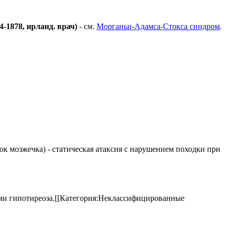
04-1878, ирланд.
врач)
- см.
Морганьи-Адамса-Стокса синдром
.
елок мозжечка) - статическая атаксия с нарушением походки при
аками гипотиреоза.[[Категория:Неклассифицированные