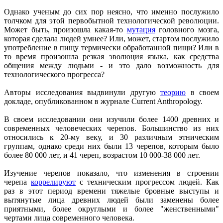
Однако ученым до сих пор неясно, что именно послужило
толчком для этой первобытной технологической революции.
Может быть, произошла какая-то
мутация
головного мозга,
которая сделала людей умнее? Или, может, стартом послужило
употребление в пищу термически обработанной пищи? Или в
то время произошла резкая эволюция языка, как средства
общения между людьми - и это дало возможность для
технологического прогресса?
Авторы исследования выдвинули другую
теорию
в своем
докладе, опубликованном в журнале Current Anthropology.
В своем исследовании они изучили более 1400 древних и
современных человеческих черепов. Большинство из них
относились к 20-му веку, и 30 различным этническим
группам, однако среди них были 13 черепов, которым было
более 80 000 лет, и 41 череп, возрастом 10 000-38 000 лет.
Изучение черепов показало, что изменения в строении
черепа
коррелируют
с техническим прогрессом людей. Как
раз в этот период времени тяжелые бровные выступы и
вытянутые лица древних людей были заменены более
приятными, более округлыми и более "женственными"
чертами лица современного человека.