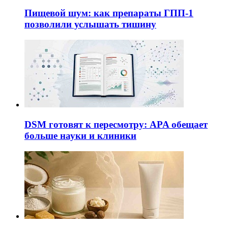
Пищевой шум: как препараты ГПП-1
позволили услышать тишину
DSM готовят к пересмотру: APA обещает
больше науки и клиники