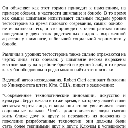
Он объясняет как этот гормон приводит к изменениям, на
примере обезьян, в частности шимпанзе и бонобо. В то время
как самцы шимпанзе испытывают сильный подъем уровня
тестостерона во время полового созревания, самцы бонобо -
не испытывают его, и это приводит к очень разным типам
поведения у двух этих родственных видов - выраженной
агрессии у шимпанзе, и большой социальной терпимости у
бонобо.
Различия в уровнях тестостерона также сильно отражаются на
чертах лица этих обезьян: у шимпанзе весьма выражены
костные выступы в районе бровей и крупный лоб, в то время
как у бонобо довольно редко можно найти эти признаки.
Ведущий автор исследования, Robert Cieri аспирант биологии
из Университета штата Юта, США, пишет в заключение:
"Современные технологические инновации, искусство и
культура - берут начало в то же время, в которое у людей стали
меняться черты лица, и когда они стали увеличивать свои
социальные навыки. Чтобы доисторические люди смогли
жить ближе друг к другу, и передавать из поколения в
поколение разработанные технологии, они должны были
стать более терпимыми друг к другу. Ключом к успешности