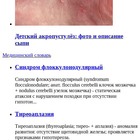
Детский акропустулёз: фото и описание
сыпи
Медицинский словарь
Cиндром флоккулонодулярный
Синдром флоккулонодулярный (syndromum
flocculonodulare; анат. flocculus cerebelli клочок мозжечка
+ nodulus cerebelli узелок мозжечка) - статическая
атаксия с нарушением походки при отсутствии
гипотон...
Тиреоаплазия
Тиреоаплазия (thyreoaplasia; тирео- + аплазия) - аномалия
развития: отсутствие щитовидной железы; проявляется
признаками гипотиреоза.