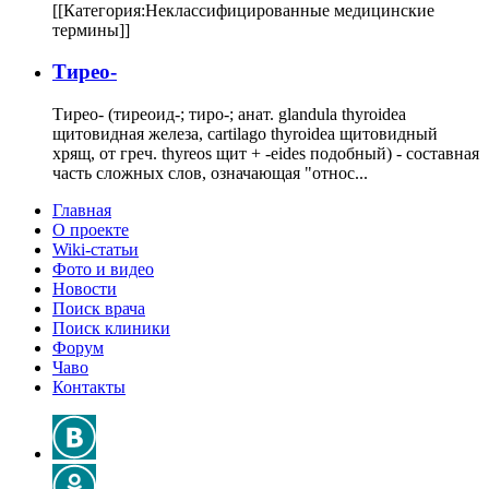
[[Категория:Неклассифицированные медицинские
термины]]
Тирео-
Тирео- (тиреоид-; тиро-; анат. glandula thyroidea
щитовидная железа, cartilago thyroidea щитовидный
хрящ, от греч. thyreos щит + -eides подобный) - составная
часть сложных слов, означающая "относ...
Главная
О проекте
Wiki-статьи
Фото и видео
Новости
Поиск врача
Поиск клиники
Форум
Чаво
Контакты