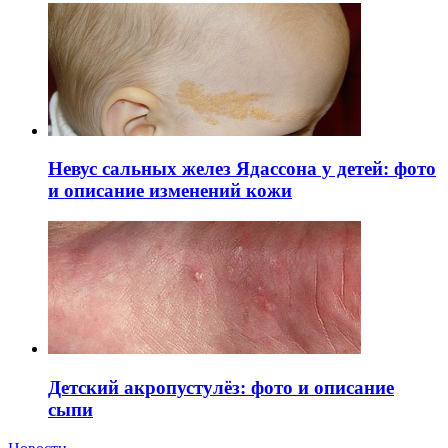
Невус сальных желез Ядассона у детей: фото
и описание изменений кожи
Детский акропустулёз: фото и описание
сыпи