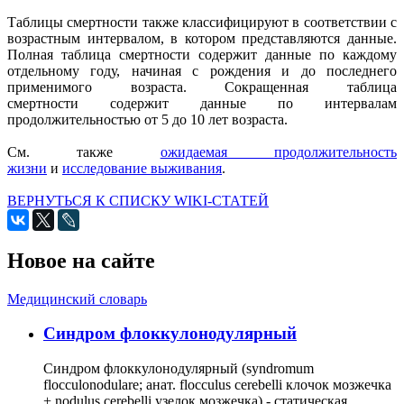
Таблицы смертности также классифицируют в соответствии с
возрастным интервалом, в котором представляются данные.
Полная таблица смертности содержит данные по каждому
отдельному году, начиная с рождения и до последнего
применимого возраста. Сокращенная таблица
смертности содержит данные по интервалам
продолжительностью от 5 до 10 лет возраста.
См. также
ожидаемая продолжительность
жизни
и
исследование выживания
.
ВЕРНУТЬСЯ К СПИСКУ WIKI-СТАТЕЙ
Новое на сайте
Медицинский словарь
Cиндром флоккулонодулярный
Синдром флоккулонодулярный (syndromum
flocculonodulare; анат. flocculus cerebelli клочок мозжечка
+ nodulus cerebelli узелок мозжечка) - статическая