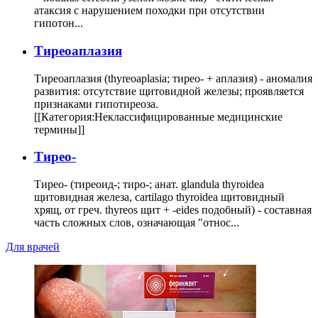
атаксия с нарушением походки при отсутствии
гипотон...
Тиреоаплазия
Тиреоаплазия (thyreoaplasia; тирео- + аплазия) - аномалия
развития: отсутствие щитовидной железы; проявляется
признаками гипотиреоза.
[[Категория:Неклассифицированные медицинские
термины]]
Тирео-
Тирео- (тиреоид-; тиро-; анат. glandula thyroidea
щитовидная железа, cartilago thyroidea щитовидный
хрящ, от греч. thyreos щит + -eides подобный) - составная
часть сложных слов, означающая "относ...
Для врачей