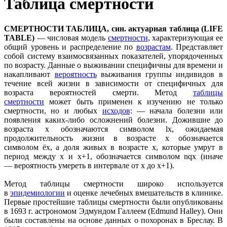
Таблица смертности
СМЕРТНОСТИ ТАБЛИЦА, син. актуарная таблица (LIFE
TABLE)
— числовая модель
смертности
, характеризующая ее
общий уровень и распределение по
возрастам
. Представляет
собой систему взаимосвязанных показателей, упорядоченных
по возрасту. Данные о выживании специфичны для времени и
накапливают
вероятность
выживания группы индивидов в
течение всей жизни в зависимости от специфичных для
возраста вероятностей смерти. Метод
таблицы
смертности
может быть применен к изучению не только
смертности, но и любых
исходов
: — начала болезни или
появления каких-либо осложнений болезни. Дожившие до
возраста x обозначаются символом lx, ожидаемая
продолжительность жизни в возрасте х обозначается
символом ёx, а доля живых в возрасте х, которые умрут в
период между х и х+1, обозначается символом nqx (иначе
— вероятность умереть в интервале от x до x+1).
Метод таблицы смертности широко используется
в
эпидемиологии
и оценке лечебных вмешательств в клинике.
Первые простейшие таблицы смертности были опубликованы
в 1693 г. астрономом Эдмундом Галлеем (Edmund Halley). Они
были составлены на основе данных о похоронах в Бреслау. В