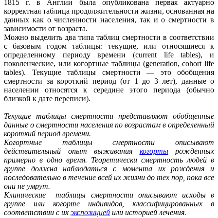
1815 г. в Англии была опубликована первая актуарно
корректная таблица продолжительности жизни, основанная на
данных как о численности населения, так и о смертности в
зависимости от возраста.
Можно выделить два типа таблиц смертности в соответствии
с базовым годом таблицы: текущие, или относящиеся к
определенному периоду времени (current life tables), и
поколенческие, или когортные таблицы (generation, cohort life
tables). Текущие таблицы смертности — это обобщения
смертности за короткий период (от 1 до 3 лет), данные о
населении относятся к середине этого периода (обычно
близкой к дате переписи).
Текущие таблицы смертности
представляют обобщенные
данные о смертности населения по возрастам в определенный
короткий период времени.
Когортные
таблицы смертности
описывают
действительный опыт выживания
когорты
рожденных
примерно в одно время. Теоретически смертность людей в
группе должна наблюдаться с момента их рождения и
последовательно в течение всей их жизни до тех пор, пока все
они не умрут.
Клинические
таблицы смертности описывают исходы в
группе или когорте индивидов, классифицированных в
соответствии с их
экспозицией
или историей лечения.