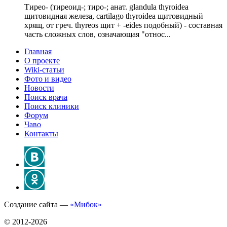
Тирео- (тиреоид-; тиро-; анат. glandula thyroidea
щитовидная железа, cartilago thyroidea щитовидный
хрящ, от греч. thyreos щит + -eides подобный) - составная
часть сложных слов, означающая "относ...
Главная
О проекте
Wiki-статьи
Фото и видео
Новости
Поиск врача
Поиск клиники
Форум
Чаво
Контакты
Создание сайта —
«Мибок»
© 2012-2026