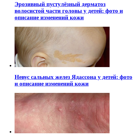
Эрозивный пустулёзный дерматоз
волосистой части головы у детей: фото и
описание изменений кожи
Невус сальных желез Ядассона у детей: фото
и описание изменений кожи