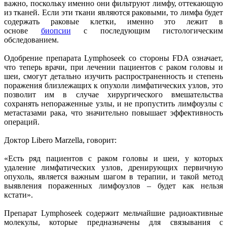
важно, поскольку именно они фильтруют лимфу, оттекающую
из тканей. Если эти ткани являются раковыми, то лимфа будет
содержать раковые клетки, именно это лежит в
основе
биопсии
с последующим гистологическим
обследованием.
Одобрение препарата Lymphoseek со стороны FDA означает,
что теперь врачи, при лечении пациентов с раком головы и
шеи, смогут детально изучить распространенность и степень
поражения близлежащих к опухоли лимфатических узлов, это
позволит им в случае хирургического вмешательства
сохранять непораженные узлы, и не пропустить лимфоузлы с
метастазами рака, что значительно повышает эффективность
операций.
Доктор Libero Marzella, говорит:
«Есть ряд пациентов с раком головы и шеи, у которых
удаление лимфатических узлов, дренирующих первичную
опухоль, является важным шагом в терапии, и такой метод
выявления пораженных лимфоузлов – будет как нельзя
кстати».
Препарат Lymphoseek содержит мельчайшие радиоактивные
молекулы, которые предназначены для связывания с