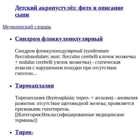
Детский акропустулёз: фото и описание
сыпи
Медицинский словарь
Cиндром флоккулонодулярный
Синдром флоккулонодулярный (syndromum
flocculonodulare; анат. flocculus cerebelli клочок мозжечка
+ nodulus cerebelli узелок мозжечка) - статическая
атаксия с нарушением походки при отсутствии
гипотон...
Тиреоаплазия
Тиреоаплазия (thyreoaplasia; тирео- + аплазия) - аномалия
развития: отсутствие щитовидной железы; проявляется
признаками гипотиреоза.
[[Категория:Неклассифицированные медицинские
термины]]
Тирео-