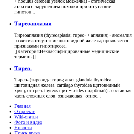
+ nodulus cerebelli узелок мозжечка) - статическая
атаксия с нарушением походки при отсутствии
гипотон...
Тиреоаплазия
Тиреоаплазия (thyreoaplasia; тирео- + аплазия) - аномалия
развития: отсутствие щитовидной железы; проявляется
признаками гипотиреоза.
[[Категория:Неклассифицированные медицинские
термины]]
Тирео-
Тирео- (тиреоид-; тиро-; анат. glandula thyroidea
щитовидная железа, cartilago thyroidea щитовидный
хрящ, от греч. thyreos щит + -eides подобный) - составная
часть сложных слов, означающая "относ...
Главная
О проекте
Wiki-статьи
Фото и видео
Новости
Поиск врача