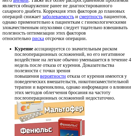
него
анемии
. Также все более распространенной проблемой
является обнаружение ранее не диагностированного
сахарного диабета. Коррекция этих факторов до плановых
операций снижает
заболеваемость
и
смертность
пациентов,
однако применительно к пациенткам с гинекологическими
злокачественным опухолями следует тщательно взвешивать
полезность оптимизации этих факторов
относительно
риска
отсрочки операции.
Курение
ассоциируется со значительным риском
послеоперационных осложнений, но его негативное
воздействие на легкие обычно уменьшается в течение 4
недель после отказа от курения. Доказательства
полезности с точки зрения
повышения
вероятности
отказа от курения имеются у
поведенческих вмешательств, никотинзаместительной
терапии и варениклина, однако информации о влиянии
этих методов облегчения бросания на частоту
послеоперационных осложнений недостаточно.