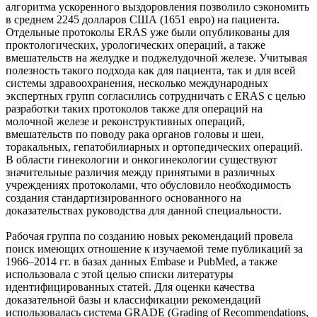
алгоритма ускоренного выздоровления позволило сэкономить
в среднем 2245 долларов США (1651 евро) на пациента.
Отдельные протоколы ERAS уже были опубликованы для
проктологических, урологических операций, а также
вмешательств на желудке и поджелудочной железе. Учитывая
полезность такого подхода как для пациента, так и для всей
системы здравоохранения, несколько международных
экспертных групп согласились сотрудничать с ERAS с целью
разработки таких протоколов также для операций на
молочной железе и реконструктивных операций,
вмешательств по поводу рака органов головы и шеи,
торакальных, гепатобилиарных и ортопедических операций.
В области гинекологии и онкогинекологии существуют
значительные различия между принятыми в различных
учреждениях протоколами, что обусловило необходимость
создания стандартизированного основанного на
доказательствах руководства для данной специальности.
Рабочая группа по созданию новых рекомендаций провела
поиск имеющих отношение к изучаемой теме публикаций за
1966–2014 гг. в базах данных Embase и PubMed, а также
использовала с этой целью списки литературы
идентифицированных статей. Для оценки качества
доказательной базы и классификации рекомендаций
использовалась система GRADE (Grading of Recommendations,