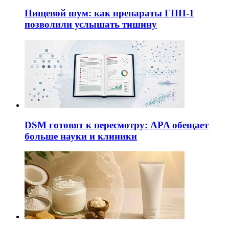
Пищевой шум: как препараты ГПП-1
позволили услышать тишину
DSM готовят к пересмотру: APA обещает
больше науки и клиники