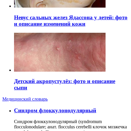
Невус сальных желез Ядассона у детей: фото
и описание изменений кожи
Детский акропустулёз: фото и описание
сыпи
Медицинский словарь
Cиндром флоккулонодулярный
Синдром флоккулонодулярный (syndromum
flocculonodulare; анат. flocculus cerebelli клочок мозжечка