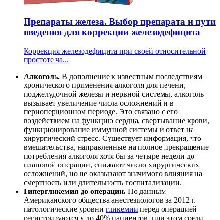
Препараты железа. Выбор препарата и пути
введения для коррекции железодефицита
Коррекция железодефицита при своей относительной
простоте ча...
Алкоголь.
В дополнение к известным последствиям
хронического применения алкоголя для печени,
поджелудочной железы и нервной системы, алкоголь
вызывает увеличение числа осложнений и в
периоперционном периоде. Это связано с его
воздействием на функцию сердца, свертывание крови,
функционирование иммунной системы и ответ на
хирургический стресс. Существует информация, что
вмешательства, направленные на полное прекращение
потребления алкоголя хотя бы за четыре недели до
плановой операции, снижают число хирургических
осложнений, но не оказывают значимого влияния на
смертность или длительность госпитализации.
Гипергликемия до операции.
По данным
Американского общества анестезиологов за 2012 г.
патологические уровни
гликемии
перед операцией
регистрируются у до 40% пациентов, при этом среди