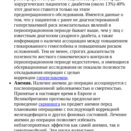
хирургических пациентов с диабетом (около 13%) 40%
этот диагноз ставится только на этапе
предоперационного обследования. Имеются данные о
том, что у пациентов с ранее не диагностированной
гипергликемией риск нежелательных явлений в
периоперационном периоде бывает выше, чем у лиц с
известным диагнозом сахарного диабета, а также
информация о наличии ассоциации между повышением
гликированного гемоглобина и повышенным риском
осложнений. Тем не менее, строгих доказательств
полезности жесткого гликемического контроля в
периоперационном периоде недостаточно, и имеющиеся
обсервационные исследования не показали полезности
откладывания операции с целью
коррекции
гипергликемии
.
Анемия.
Наличие анемии до операции ассоциируется с
послеоперационной заболеваемостью и смертностью.
Принятые в настоящее время в Европе и
Великобритании протоколы предполагают
проведение
скрининга
на предмет анемии перед
плановыми операциями с последующей коррекцией
железодефицита и других фоновых состояний. Лечение
анемии до операции позволяет избежать
неблагоприятных эффектов как самой анемии, так и
гемотрансфузий. Эти риски возрастают