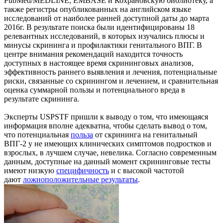
PubMed/MEDLINE, EMBASE и Кохрановскую библиотеку, а
также регистры опубликованных на английском языке
исследований от наиболее ранней доступной даты до марта
2016г. В результате поиска были идентифицированы 18
релевантных исследований, в которых изучались плюсы и
минусы скрининга и профилактики генитального ВПГ. В
центре внимания рекомендаций находится точность
доступных в настоящее время скрининговых анализов,
эффективность раннего выявления и лечения, потенциальные
риски, связанные со скринингом и лечением, и сравнительная
оценка суммарной пользы и потенциального вреда в
результате скрининга.
Эксперты USPSTF пришли к выводу о том, что имеющаяся
информация вполне адекватна, чтобы сделать вывод о том,
что потенциальная
польза
от скрининга на генитальный
ВПГ-2 у не имеющих клинических симптомов подростков и
взрослых, в лучшем случае, невелика. Согласно современным
данным, доступные на данный момент скрининговые тесты
имеют низкую
специфичность
и с высокой частотой
дают
ложноположительные результаты
.