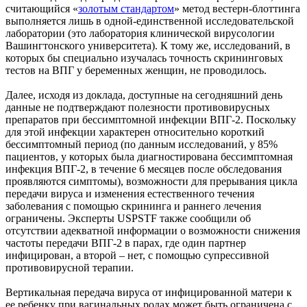
считающийся «
золотым стандартом
» метод вестерн-блоттинга
выполняется лишь в одной-единственной исследовательской
лаборатории (это лаборатория клинической вирусологии
Вашингтонского университета). К тому же, исследований, в
которых бы специально изучалась точность скрининговых
тестов на ВПГ у беременных женщин, не проводилось.
Далее, исходя из доклада, доступные на сегодняшний день
данные не подтверждают полезности противовирусных
препаратов при бессимптомной инфекции ВПГ-2. Поскольку
для этой инфекции характерен относительно короткий
бессимптомный период (по данным исследований, у 85%
пациентов, у которых была диагностирована бессимптомная
инфекция ВПГ-2, в течение 6 месяцев после обследования
проявляются симптомы), возможности для прерывания цикла
передачи вируса и изменения естественного течения
заболевания с помощью скрининга и раннего лечения
ограничены. Эксперты USPSTF также сообщили об
отсутствии адекватной информации о возможности снижения
частоты передачи ВПГ-2 в парах, где один партнер
инфицирован, а второй – нет, с помощью супрессивной
противовирусной терапии.
Вертикальная передача вируса от инфицированной матери к
ее ребенку при вагинальных родах может быть ограничена с