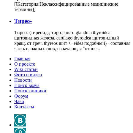
[[Категория:Неклассифицированные медицинские
термины]]
Тирео-
Тирео- (тиреоид-; тиро-; анат. glandula thyroidea
щитовидная железа, cartilago thyroidea щитовидный
хрящ, от греч. thyreos щит + -eides подобный) - составная
часть сложных слов, означающая "относ...
Главная
О проекте
Wiki-статьи
Фото и видео
Новости
Поиск врача
Поиск клиники
Форум
Чаво
Контакты