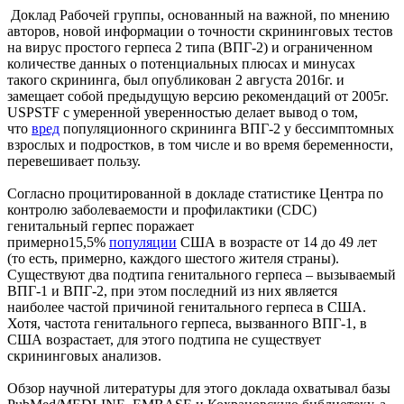
Доклад Рабочей группы, основанный на важной, по мнению
авторов, новой информации о точности скрининговых тестов
на вирус простого герпеса 2 типа (ВПГ-2) и ограниченном
количестве данных о потенциальных плюсах и минусах
такого скрининга, был опубликован 2 августа 2016г. и
замещает собой предыдущую версию рекомендаций от 2005г.
USPSTF с умеренной уверенностью делает вывод о том,
что
вред
популяционного скрининга ВПГ-2 у бессимптомных
взрослых и подростков, в том числе и во время беременности,
перевешивает пользу.
Согласно процитированной в докладе статистике Центра по
контролю заболеваемости и профилактики (CDC)
генитальный герпес поражает
примерно15,5%
популяции
США в возрасте от 14 до 49 лет
(то есть, примерно, каждого шестого жителя страны).
Существуют два подтипа генитального герпеса – вызываемый
ВПГ-1 и ВПГ-2, при этом последний из них является
наиболее частой причиной генитального герпеса в США.
Хотя, частота генитального герпеса, вызванного ВПГ-1, в
США возрастает, для этого подтипа не существует
скрининговых анализов.
Обзор научной литературы для этого доклада охватывал базы