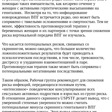
помощью таких вмешательств, как кесарево сечение у
женщин с активными герпетическими высыпаниями на
гениталиях. Несмотря на то, что инфицирование
новорожденных ВПГ встречается редко, оно может быть
сопряжено с тяжелыми осложнениями и смертностью. Тем не
менее, эффективность противовирусной терапии у
беременных женщин и их партнеров с точки зрения снижения
риска вертикальной передачи ВПГ не изучалась.
Что касается потенциальных рисков, связанных со
скринингом, можно ожидать, что большое количество
ложноположительных результатов будет приводить к
психологическим последствиям, в том числе, тревожности,
дистрессу и ухудшению взаимоотношений в паре.
Противовирусная терапия также может быть сопряжена с
потенциальными негативными последствиями.
Таким образом, Рабочая группа рекомендует для снижения
риска инфекций, передающихся половым путем,
«интенсивное» поведенческое консультирование всех
сексуально активных подростков и взрослых из групп риска.
В отношении данного скрининга USPSTF делает вывод, что с
умеренной степенью уверенности можно считать
потенциальные минусы скрининга генитального ВПГ
перевешивающими плюсы. Этот вывод относится к не