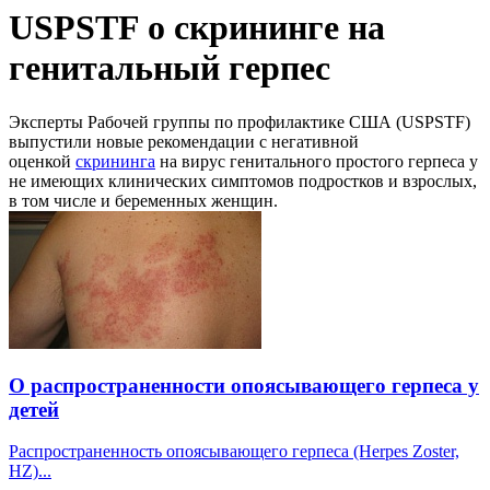
USPSTF о скрининге на
генитальный герпес
Эксперты Рабочей группы по профилактике США (USPSTF)
выпустили новые рекомендации с негативной
оценкой
скрининга
на вирус генитального простого герпеса у
не имеющих клинических симптомов подростков и взрослых,
в том числе и беременных женщин.
О распространенности опоясывающего герпеса у
детей
Распространенность опоясывающего герпеса (Herpes Zoster,
HZ)...