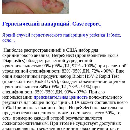
Герпетический панариций. Case report.
Яркий случай герпетического панариция у ребенка 1г3мес,
осло...
Наиболее распространенный в США набор для
скринингового анализа, HerpeSelect (производитель Focus
Diagnostics) обладает расчетной усредненной
чувствительностью 99% (95% ДИ, 97% - 100%) при расчетной
усредненной специфичности 83% (95% ДИ, 72% - 90%). Еще
один аналогичный продукт, набор Biokit HSV-2 Rapid Test
(производитель Biokit USA), обладает объединенной оценкой
чувствительности 84% (95% ДИ, 73% - 91%) при
специфичности 95% (95% ДИ, 93% - 97%). При его
использовании
предсказательная ценность
положительного
результата для общей популяции США может составлять всего
75%. При использовании набора HerpeSelect положительная
предсказательная ценность может составлять всего 50%, то
есть, примерно каждый второй результат является
ложноположительным. При этом не существует доступных
анализов для подтверждения скрининговых результатов, и