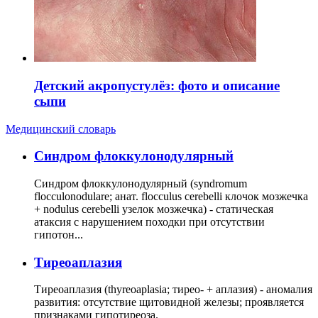
Детский акропустулёз: фото и описание
сыпи
Медицинский словарь
Cиндром флоккулонодулярный
Синдром флоккулонодулярный (syndromum
flocculonodulare; анат. flocculus cerebelli клочок мозжечка
+ nodulus cerebelli узелок мозжечка) - статическая
атаксия с нарушением походки при отсутствии
гипотон...
Тиреоаплазия
Тиреоаплазия (thyreoaplasia; тирео- + аплазия) - аномалия
развития: отсутствие щитовидной железы; проявляется
признаками гипотиреоза.