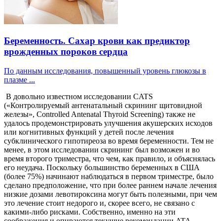
Беременность. Сахар крови как предиктор
врожденных пороков сердца
По данным исследования, повышенный уровень глюкозы в
плазме ...
В довольно известном исследовании CATS
(«Контролируемый антенатальный скрининг щитовидной
железы», Controlled Antenatal Thyroid Screening) также не
удалось продемонстрировать улучшения акушерских исходов
или когнитивных функций у детей после лечения
субклинического гипотиреоза во время беременности. Тем не
менее, в этом исследовании скрининг был возможен и во
время второго триместра, что чем, как правило, и объяснялась
его неудача. Поскольку большинство беременных в США
(более 75%) начинают наблюдаться в первом триместре, было
сделано предположение, что при более раннем начале лечения
низкие дозами левотироксина могут быть полезными, при чем
это лечение стоит недорого и, скорее всего, не связано с
какими-либо рисками. Собственно, именно на эти
соображения и опираются текущие рекомендации ATA.