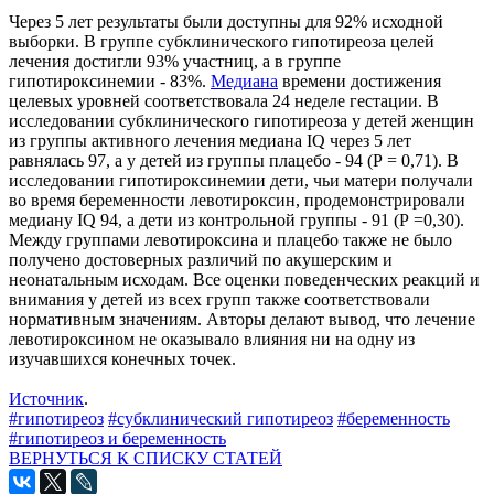
Через 5 лет результаты были доступны для 92% исходной
выборки. В группе субклинического гипотиреоза целей
лечения достигли 93% участниц, а в группе
гипотироксинемии - 83%.
Медиана
времени достижения
целевых уровней соответствовала 24 неделе гестации. В
исследовании субклинического гипотиреоза у детей женщин
из группы активного лечения медиана IQ через 5 лет
равнялась 97, а у детей из группы плацебо - 94 (P = 0,71). В
исследовании гипотироксинемии дети, чьи матери получали
во время беременности левотироксин, продемонстрировали
медиану IQ 94, а дети из контрольной группы - 91 (P =0,30).
Между группами левотироксина и плацебо также не было
получено достоверных различий по акушерским и
неонатальным исходам. Все оценки поведенческих реакций и
внимания у детей из всех групп также соответствовали
нормативным значениям. Авторы делают вывод, что лечение
левотироксином не оказывало влияния ни на одну из
изучавшихся конечных точек.
Источник
.
#гипотиреоз
#субклинический гипотиреоз
#беременность
#гипотиреоз и беременность
ВЕРНУТЬСЯ К СПИСКУ СТАТЕЙ