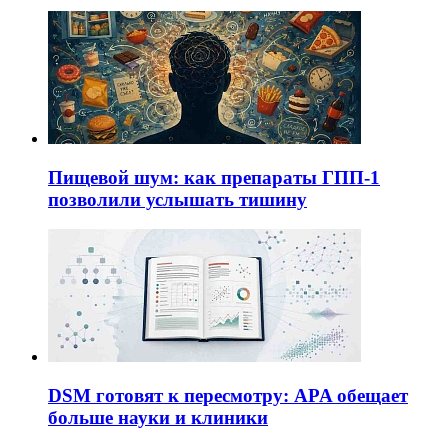
Пищевой шум: как препараты ГПП-1
позволили услышать тишину
DSM готовят к пересмотру: APA обещает
больше науки и клиники