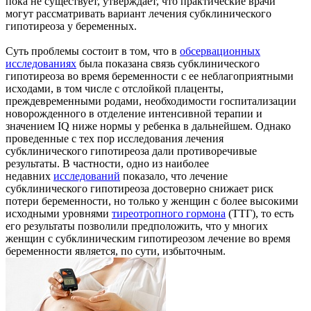
пока не существует, утверждает, что практические врачи
могут рассматривать вариант лечения субклинического
гипотиреоза у беременных.
Суть проблемы состоит в том, что в
обсервационных
исследованиях
была показана связь субклинического
гипотиреоза во время беременности с ее неблагоприятными
исходами, в том числе с отслойкой плаценты,
преждевременными родами, необходимости госпитализации
новорожденного в отделение интенсивной терапии и
значением IQ ниже нормы у ребенка в дальнейшем. Однако
проведенные с тех пор исследования лечения
субклинического гипотиреоза дали противоречивые
результаты. В частности, одно из наиболее
недавних
исследований
показало, что лечение
субклинического гипотиреоза достоверно снижает риск
потери беременности, но только у женщин с более высокими
исходными уровнями
тиреотропного гормона
(ТТГ), то есть
его результаты позволили предположить, что у многих
женщин с субклиническим гипотиреозом лечение во время
беременности является, по сути, избыточным.