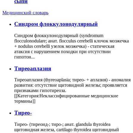
сыпи
Медицинский словарь
Cиндром флоккулонодулярный
Синдром флоккулонодулярный (syndromum
flocculonodulare; анат. flocculus cerebelli клочок мозжечка
+ nodulus cerebelli узелок мозжечка) - статическая
атаксия с нарушением походки при отсутствии
гипотон...
Тиреоаплазия
Тиреоаплазия (thyreoaplasia; тирео- + аплазия) - аномалия
развития: отсутствие щитовидной железы; проявляется
признаками гипотиреоза.
[[Категория:Неклассифицированные медицинские
термины]]
Тирео-
Тирео- (тиреоид-; тиро-; анат. glandula thyroidea
щитовидная железа, cartilago thyroidea щитовидный