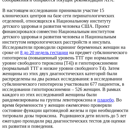
В настоящем исследовании принимали участие 15
клинических центров на базе сети перинатологических
отделений, относящихся к Национальному институту
детского здоровья и развития человека США. Проект
финансировался совместно Национальным институтом
детского здоровья и развития человека и Национальным
институтом неврологических расстройств и инсульта.
Исследователи проводили скрининг беременных женщин на
сроке от
8 до 20 недель гестации
на предмет субклинического
гипотиреоза (повышенный уровень ТТГ при нормальном
уровне свободного тироксина [T4]) и гипотироксинемии
(нормальный ТТГ и низкие уровни свободного T4). Затем
женщины из этих двух диагностических категорий были
распределены на два разных исследования: в исследовании
субклинического гипотиреоза участвовали 677 пациенток, в
исследовании гипотироксинемии – 526 женщин. В рамках
каждого из этих исследований женщины были
рандомизированы на группы левотироксина и
плацебо
. Во
время беременности у женщин ежемесячно проверяли
состояние функции щитовидной железы и при необходимости
титровали дозы тироксина. Родившиеся дети вплоть до 5 лет
ежегодно проходили ряд диагностических тестов для оценки
их развития и поведения.