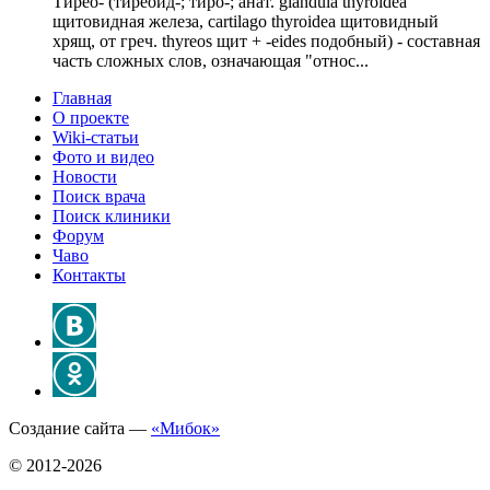
Тирео- (тиреоид-; тиро-; анат. glandula thyroidea
щитовидная железа, cartilago thyroidea щитовидный
хрящ, от греч. thyreos щит + -eides подобный) - составная
часть сложных слов, означающая "относ...
Главная
О проекте
Wiki-статьи
Фото и видео
Новости
Поиск врача
Поиск клиники
Форум
Чаво
Контакты
Создание сайта —
«Мибок»
© 2012-2026