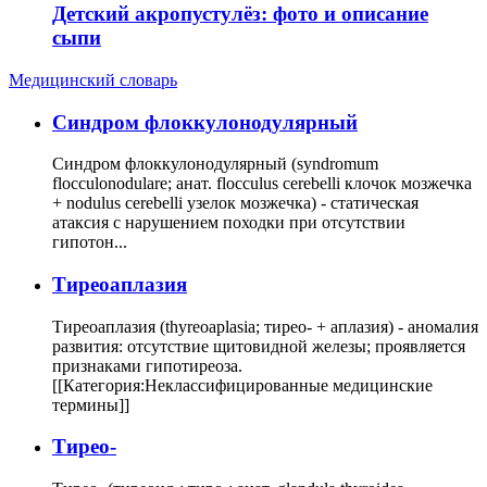
Детский акропустулёз: фото и описание
сыпи
Медицинский словарь
Cиндром флоккулонодулярный
Синдром флоккулонодулярный (syndromum
flocculonodulare; анат. flocculus cerebelli клочок мозжечка
+ nodulus cerebelli узелок мозжечка) - статическая
атаксия с нарушением походки при отсутствии
гипотон...
Тиреоаплазия
Тиреоаплазия (thyreoaplasia; тирео- + аплазия) - аномалия
развития: отсутствие щитовидной железы; проявляется
признаками гипотиреоза.
[[Категория:Неклассифицированные медицинские
термины]]
Тирео-