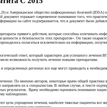
атита С 2015
LD) и Американское общество инфекционных болезней (IDSA) о
ый документ отражает современное понимание того, что практич
формации на сайте подчеркивается, что в документ были добав
е препараты прямого действия, которые способны излечивать и
 ценности и безопасности этих препаратов». Он также охаракт
 приходилось полагаться исключительно на информацию, получ
огический ответ, который характерен для успешного лечения В
 имели возможность получить лечение новыми препаратами.
ь в определенных регионах все еще могут приводить к необходи
о лечение. По мнению авторов, некоторые врачи общей практики
е направлять их к специалистам. В любом случае, в тексте под
ных результатов. Врачу необходимо оценивать понимание пацие
ему наблюдению.
дуют цель упрощения лечения, наиболее тяжелые пациенты все ж
оражением печени или циррозом.