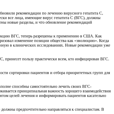
бновили рекомендации по лечению вирусного гепатита С,
ески все лица, имеющие вирус гепатита С (ВГC), должны
лены новые разделы, и что обновление рекомендаций
нфекцию ВГС, теперь разрешены к применению в США. Как
еризовал изменение позиции общества как «эволюцию». Когда
енную в клинических исследованиях. Новые рекомендации уже
ГС, принесет пользу практически всем, кто инфицирован ВГС.
мости сортировки пациентов и отбора приоритетных групп для
 вполне способны самостоятельно лечить своих ВГС-
черкивается принципиальная важность хорошего взаимодействия
нтом целей лечения и информировать пациентов касательно
е должны предпочтительно направляться к специалистам. В