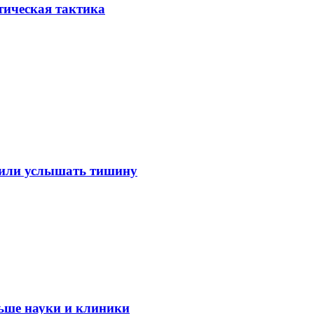
тическая тактика
лили услышать тишину
ьше науки и клиники