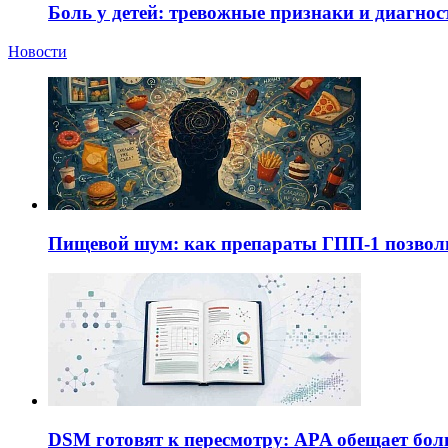
Боль у детей: тревожные признаки и диагнос
Новости
Пищевой шум: как препараты ГПП-1 позво
DSM готовят к пересмотру: APA обещает бол