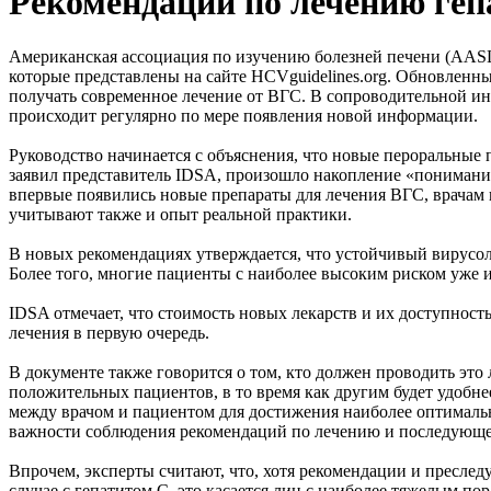
Рекомендации по лечению геп
Американская ассоциация по изучению болезней печени (AAS
которые представлены на сайте HCVguidelines.org. Обновленн
получать современное лечение от ВГC. В сопроводительной ин
происходит регулярно по мере появления новой информации.
Руководство начинается с объяснения, что новые пероральны
заявил представитель IDSA, произошло накопление «понимания
впервые появились новые препараты для лечения ВГС, врачам
учитывают также и опыт реальной практики.
В новых рекомендациях утверждается, что устойчивый вирусол
Более того, многие пациенты с наиболее высоким риском уже
IDSA отмечает, что стоимость новых лекарств и их доступност
лечения в первую очередь.
В документе также говорится о том, кто должен проводить эт
положительных пациентов, в то время как другим будет удобне
между врачом и пациентом для достижения наиболее оптималь
важности соблюдения рекомендаций по лечению и последующ
Впрочем, эксперты считают, что, хотя рекомендации и пресле
случае с гепатитом С, это касается лиц с наиболее тяжелым п