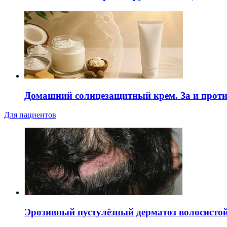
Домашний солнцезащитный крем. За и прот
Для пациентов
Эрозивный пустулёзный дерматоз волосистой 