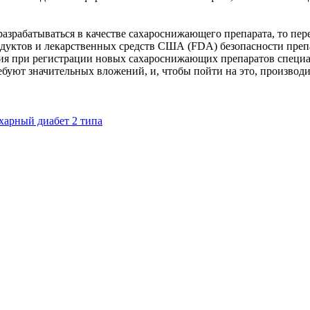
разрабатываться в качестве сахароснижающего препарата, то пере
уктов и лекарственных средств США (FDA) безопасности препа
ния при регистрации новых сахароснижающих препаратов специ
ебуют значительных вложений, и, чтобы пойти на это, произво
харный диабет 2 типа