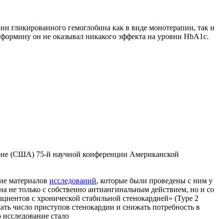
ни гликированного гемоглобина как в виде монотерапии, так и
формину он не оказывал никакого эффекта на уровни HbA1c.
стоне (США) 75-й научной конференции Американской
ние материалов
исследований
, которые были проведены с ним у
ана не только с собственно антиангинальным действием, но и со
ациентов с хронической стабильной стенокардией» (Type 2
ньшать число приступов стенокардии и снижать потребность в
 исследование стало