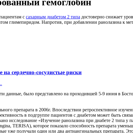
рованный гемоглобин
 пациентам с
сахарным диабетом 2 типа
достоверно снижает уров
ом глимепиридом. Напротив, при добавлении ранолазина к мет
е на сердечно-сосудистые риски
.
эти данные, было представлено на проходившей 5-9 июня в Бо
ьного препарата в 2006г. Впоследствии ретроспективное изуче
ффективность в подгруппе пациентов с диабетом может быть связ
ано исследование «Изучение ранолазина при диабете 2 типа у п
ble Angina, TERISA), которое показало способность препарата уме
рые уже получали один или два антиангинальных препарата. Это