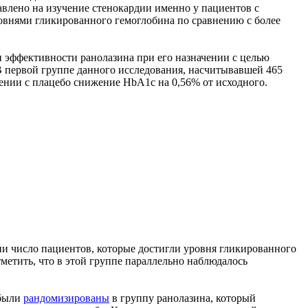
авлено на изучение стенокардии именно у пациентов с
ровнями гликированного гемоглобина по сравнению с более
и эффективности ранолазина при его назначении с целью
В первой группе данного исследования, насчитывавшей 465
внении с плацебо снижение HbA1c на 0,56% от исходного.
ии число пациентов, которые достигли уровня гликированного
етить, что в этой группе параллельно наблюдалось
 были
рандомизированы
в группу ранолазина, который