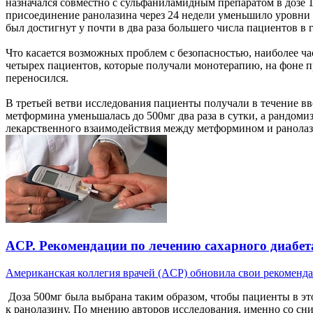
назначался совместно с сульфаниламидным препаратом в дозе 10
присоединение ранолазина через 24 недели уменьшило уровни
был достигнут у почти в два раза большего числа пациентов в
Что касается возможных проблем с безопасностью, наиболее ч
четырех пациентов, которые получали монотерапию, на фоне пр
переносился.
В третьей ветви исследования пациенты получали в течение вв
метформина уменьшалась до 500мг два раза в сутки, а рандом
лекарственного взаимодействия между метформином и ранола
ACP. Рекомендации по лечению сахарного диабета
Американская коллегия врачей (ACP) обновила свои рекоменда
Доза 500мг была выбрана таким образом, чтобы пациенты в эт
к ранолазину. По мнению авторов исследования, именно со сн