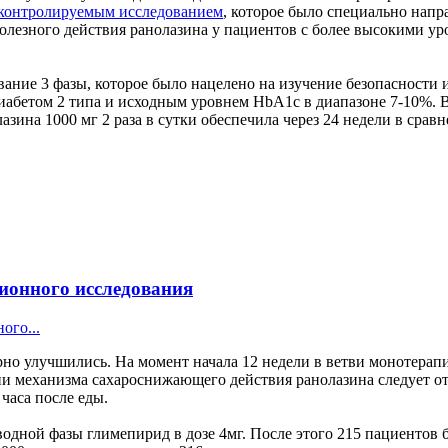
контролируемым исследованием
, которое было специально напр
полезного действия ранолазина у пациентов с более высокими у
ание 3 фазы, которое было нацелено на изучение безопасности 
иабетом 2 типа и исходным уровнем HbA1c в диапазоне 7-10%. 
азина 1000 мг 2 раза в сутки обеспечила через 24 недели в сра
ионного исследования
ого...
но улучшились. На момент начала 12 недели в ветви монотерап
и механизма сахароснижающего действия ранолазина следует отм
 часа после еды.
водной фазы глимепирид в дозе 4мг. После этого 215 пациентов