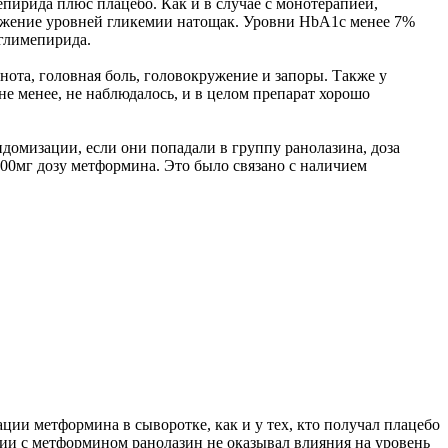
епирида плюс плацебо. Как и в случае с монотерапией,
нижение уровней гликемии натощак. Уровни HbA1c менее 7%
 глимепирида.
ота, головная боль, головокружение и запоры. Также у
е менее, не наблюдалось, и в целом препарат хорошо
ндомизации, если они попадали в группу ранолазина, доза
0мг дозу метформина. Это было связано с наличием
ии метформина в сыворотке, как и у тех, кто получал плацебо
ции с метформином ранолазин не оказывал влияния на уровень