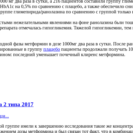
00 мг два раза в сутки, а 216 пациентов составили группу глим
 HbA1c на 0,5% по сравнению с плацебо, а также обеспечило с
 группе глимепирида/ранолазина по сравнению с группой только
астыми нежелательными явлениями на фоне ранолазина бьли тошн
епарата отмечалась гипогликемия. Тяжелой гипогликемии, тем н
одной фазы метформин в дозе 1000мг два раза в сутки. После ра
изированные в группу
плацебо
пациенты продолжали получать 100
зином: последний уменьшает почечный клиренс метформина.
 2 типа 2017
ци...
ой группе имели к завершению исследования такие же концентрац
ижением дозы метформина и был связан тот факт, что в комбина