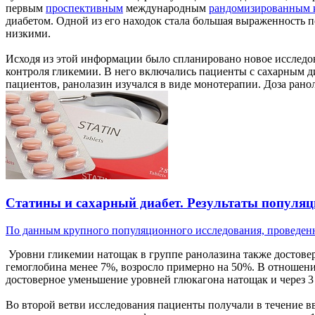
первым
проспективным
международным
рандомизированным 
диабетом. Одной из его находок стала большая выраженность 
низкими.
Исходя из этой информации было спланировано новое исследов
контроля гликемии. В него включались пациенты с сахарным д
пациентов, ранолазин изучался в виде монотерапии. Доза ранол
Статины и сахарный диабет. Результаты популяц
По данным крупного популяционного исследования, проведенн
Уровни гликемии натощак в группе ранолазина также достовер
гемоглобина менее 7%, возросло примерно на 50%. В отношени
достоверное уменьшение уровней глюкагона натощак и через 3
Во второй ветви исследования пациенты получали в течение в