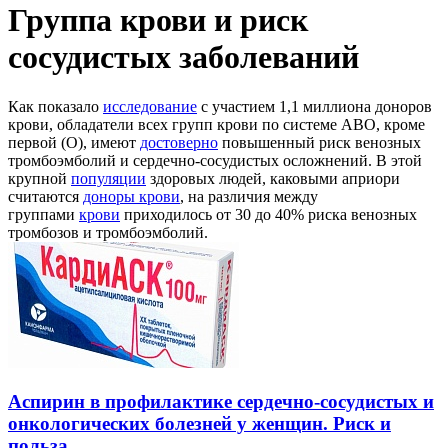
Группа крови и риск
сосудистых заболеваний
Как показало
исследование
с участием 1,1 миллиона доноров
крови, обладатели всех групп крови по системе ABО, кроме
первой (О), имеют
достоверно
повышенный риск венозных
тромбоэмболий и сердечно-сосудистых осложнений. В этой
крупной
популяции
здоровых людей, каковыми априори
считаются
доноры крови
, на различия между
группами
крови
приходилось от 30 до 40% риска венозных
тромбозов и тромбоэмболий.
Аспирин в профилактике сердечно-сосудистых и
онкологических болезней у женщин. Риск и
польза