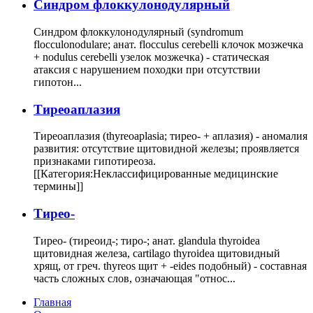
Cиндром флоккулонодулярный
Синдром флоккулонодулярный (syndromum
flocculonodulare; анат. flocculus cerebelli клочок мозжечка
+ nodulus cerebelli узелок мозжечка) - статическая
атаксия с нарушением походки при отсутствии
гипотон...
Тиреоаплазия
Тиреоаплазия (thyreoaplasia; тирео- + аплазия) - аномалия
развития: отсутствие щитовидной железы; проявляется
признаками гипотиреоза.
[[Категория:Неклассифицированные медицинские
термины]]
Тирео-
Тирео- (тиреоид-; тиро-; анат. glandula thyroidea
щитовидная железа, cartilago thyroidea щитовидный
хрящ, от греч. thyreos щит + -eides подобный) - составная
часть сложных слов, означающая "относ...
Главная