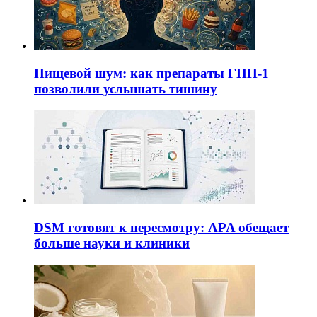
Пищевой шум: как препараты ГПП-1
позволили услышать тишину
DSM готовят к пересмотру: APA обещает
больше науки и клиники