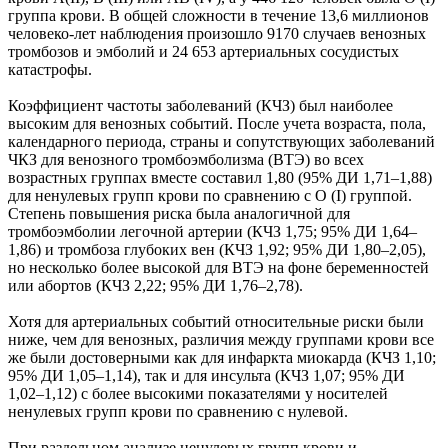
группа крови. В общей сложности в течение 13,6 миллионов
человеко-лет наблюдения произошло 9170 случаев венозных
тромбозов и эмболий и 24 653 артериальных сосудистых
катастрофы.
Коэффициент частоты заболеваний (КЧЗ) был наиболее
высоким для венозных событий. После учета возраста, пола,
календарного периода, страны и сопутствующих заболеваний
ЧКЗ для венозного тромбоэмболизма (ВТЭ) во всех
возрастных группах вместе составил 1,80 (95% ДИ 1,71–1,88)
для ненулевых групп крови по сравнению с O (I) группой.
Степень повышения риска была аналогичной для
тромбоэмболии легочной артерии (КЧЗ 1,75; 95% ДИ 1,64–
1,86) и тромбоза глубоких вен (КЧЗ 1,92; 95% ДИ 1,80–2,05),
но несколько более высокой для ВТЭ на фоне беременностей
или абортов (КЧЗ 2,22; 95% ДИ 1,76–2,78).
Хотя для артериальных событий относительные риски были
ниже, чем для венозных, различия между группами крови все
же были достоверными как для инфаркта миокарда (КЧЗ 1,10;
95% ДИ 1,05–1,14), так и для инсульта (КЧЗ 1,07; 95% ДИ
1,02–1,12) с более высокими показателями у носителей
ненулевых групп крови по сравнению с нулевой.
При раздельном анализе ненулевых групп крови и