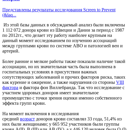
Представлены результаты исследования Screen to Prevent
(&laq...
Из этой базы данных в обсуждаемый анализ были включены
1 112 072 донора крови из Швеции и Дании за период с 1987
по 2012гг., что делает эту работу наиболее крупным на
данный момент исследованием по изучению ассоциаций
между группами крови по системе ABO и патологией вен и
артерий.
Более ранние и мелкие работы также показали наличие такой
ассоциации, но их значительная часть была выполнена в
госпитальных условиях в присутствии важных
сопутствующих заболеваний и прочих факторов риска, таких
как курение и ожирение, а также нарушения со стороны
VIII
фактора
и фактора фон Виллебранда. Так что исследование с
участием здоровых доноров имеет значительное
преимущество с точки зрения оценки именно собственного
эффекта групп крови.
На момент включения в исследования
средний
возраст
доноров крови составлял 33 года, 51,4% из
них были женщинами; у 665 952 участников были группы
крови A(II), B (III) или AB (IV), а у 446 120 человек была O (I)