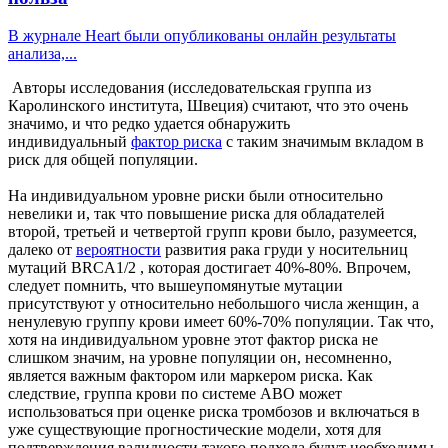
В журнале Heart были опубликованы онлайн результаты
анализа,...
Авторы исследования (исследовательская группа из
Каролинского института, Швеция) считают, что это очень
значимо, и что редко удается обнаружить
индивидуальный
фактор риска
с таким значимым вкладом в
риск для общей популяции.
На индивидуальном уровне риски были относительно
невелики и, так что повышение риска для обладателей
второй, третьей и четвертой групп крови было, разумеется,
далеко от
вероятности
развития рака груди у носительниц
мутаций BRCA1/2 , которая достигает 40%-80%. Впрочем,
следует помнить, что вышеупомянутые мутации
присутствуют у относительно небольшого числа женщин, а
ненулевую группу крови имеет 60%-70% популяции. Так что,
хотя на индивидуальном уровне этот фактор риска не
слишком значим, на уровне популяции он, несомненно,
является важным фактором или маркером риска. Как
следствие, группа крови по системе ABO может
использоваться при оценке риска тромбозов и включаться в
уже существующие прогностические модели, хотя для
подтверждения валидности такого подхода будут необходимы