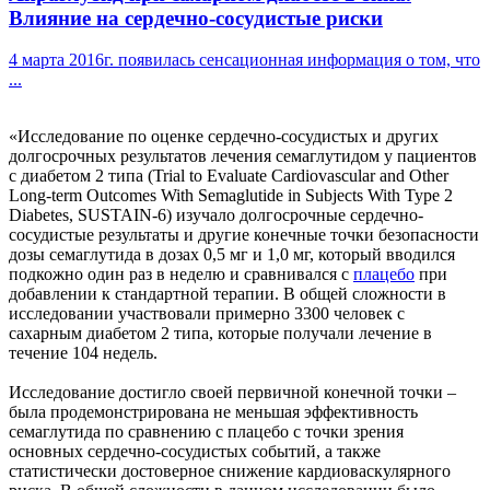
Влияние на сердечно-сосудистые риски
4 марта 2016г. появилась сенсационная информация о том, что
...
«Исследование по оценке сердечно-сосудистых и других
долгосрочных результатов лечения семаглутидом у пациентов
с диабетом 2 типа (Trial to Evaluate Cardiovascular and Other
Long-term Outcomes With Semaglutide in Subjects With Type 2
Diabetes, SUSTAIN-6) изучало долгосрочные сердечно-
сосудистые результаты и другие конечные точки безопасности
дозы семаглутида в дозах 0,5 мг и 1,0 мг, который вводился
подкожно один раз в неделю и сравнивался с
плацебо
при
добавлении к стандартной терапии. В общей сложности в
исследовании участвовали примерно 3300 человек с
сахарным диабетом 2 типа, которые получали лечение в
течение 104 недель.
Исследование достигло своей первичной конечной точки –
была продемонстрирована не меньшая эффективность
семаглутида по сравнению с плацебо с точки зрения
основных сердечно-сосудистых событий, а также
статистически достоверное снижение кардиоваскулярного