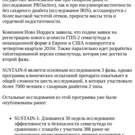
(исследование PROactive), так и при инсулинорезистентности
без сахарного диабета (исследование IRIS), ассоциируется с
более высокой частотой отеков, прироста массы тела и
сердечной недостаточности.
Компания Ново Нордиск заявила, что подача заявки на
регистрацию нового агониста ГПП-2 семаглутида в
инъекционной форме в Европе и США планируется в
четвертом квартале 2016г. Также параллельно идет разработка
таблетированной версии семаглутида, которая уже достигла
второй фазы.
SUSTAIN-6 является основным исследованием 3 фазы, однако
программа клинических испытаний препарата охватывает в
общей сложности шесть исследований, в которых участвовало
более 7000 человек с сахарным диабетом 2 типа.
Остальные исследования из этой программы уже были
опубликованы ранее:
SUSTAIN-1: Длившееся 30 недель исследование
эффективности и безопасности семаглутида по
сравнению с плацебо с участием 388 ранее не
получавших медикаментозного лечения пациентов с