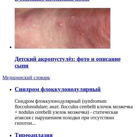
Детский акропустулёз: фото и описание
сыпи
Медицинский словарь
Cиндром флоккулонодулярный
Синдром флоккулонодулярный (syndromum
flocculonodulare; анат. flocculus cerebelli клочок мозжечка
+ nodulus cerebelli узелок мозжечка) - статическая
атаксия с нарушением походки при отсутствии
гипотон...
Тиреоаплазия