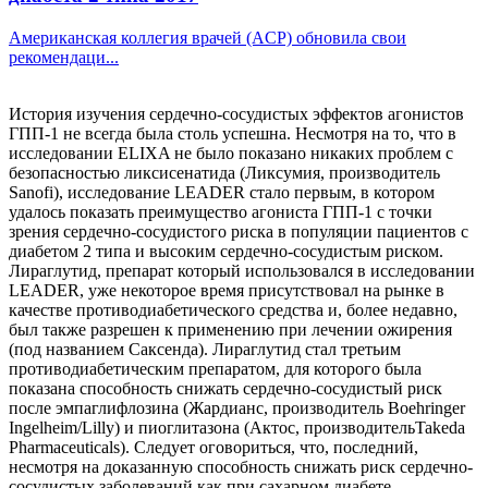
Американская коллегия врачей (ACP) обновила свои
рекомендаци...
История изучения сердечно-сосудистых эффектов агонистов
ГПП-1 не всегда была столь успешна. Несмотря на то, что в
исследовании ELIXA не было показано никаких проблем с
безопасностью ликсисенатида (Ликсумия, производитель
Sanofi), исследование LEADER стало первым, в котором
удалось показать преимущество агониста ГПП-1 с точки
зрения сердечно-сосудистого риска в популяции пациентов с
диабетом 2 типа и высоким сердечно-сосудистым риском.
Лираглутид, препарат который использовался в исследовании
LEADER, уже некоторое время присутствовал на рынке в
качестве противодиабетического средства и, более недавно,
был также разрешен к применению при лечении ожирения
(под названием Саксенда). Лираглутид стал третьим
противодиабетическим препаратом, для которого была
показана способность снижать сердечно-сосудистый риск
после эмпаглифлозина (Жардианс, производитель Boehringer
Ingelheim/Lilly) и пиоглитазона (Актос, производительTakeda
Pharmaceuticals). Следует оговориться, что, последний,
несмотря на доказанную способность снижать риск сердечно-
сосудистых заболеваний как при сахарном диабете