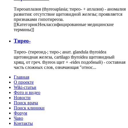
Тиреоаплазия (thyreoaplasia; тирео- + аплазия) - аномалия
развития: отсутствие щитовидной железы; проявляется
признаками гипотиреоза.
[[Категория:Неклассифицированные медицинские
термины]]
Тирео-
Тирео- (тиреоид-; тиро-; анат. glandula thyroidea
щитовидная железа, cartilago thyroidea щитовидный
хрящ, от греч. thyreos щит + -eides подобный) - составная
часть сложных слов, означающая "относ...
Главная
О проекте
Wiki-статьи
Фото и видео
Новости
Поиск врача
Поиск клиники
Форум
Чаво
Контакты