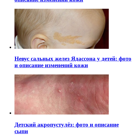
Невус сальных желез Ядассона у детей: фото
и описание изменений кожи
Детский акропустулёз: фото и описание
сыпи