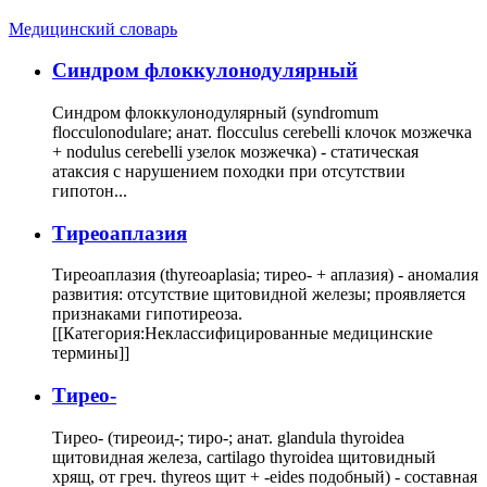
Медицинский словарь
Cиндром флоккулонодулярный
Синдром флоккулонодулярный (syndromum
flocculonodulare; анат. flocculus cerebelli клочок мозжечка
+ nodulus cerebelli узелок мозжечка) - статическая
атаксия с нарушением походки при отсутствии
гипотон...
Тиреоаплазия
Тиреоаплазия (thyreoaplasia; тирео- + аплазия) - аномалия
развития: отсутствие щитовидной железы; проявляется
признаками гипотиреоза.
[[Категория:Неклассифицированные медицинские
термины]]
Тирео-
Тирео- (тиреоид-; тиро-; анат. glandula thyroidea
щитовидная железа, cartilago thyroidea щитовидный
хрящ, от греч. thyreos щит + -eides подобный) - составная