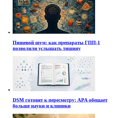
Пищевой шум: как препараты ГПП-1
позволили услышать тишину
DSM готовят к пересмотру: APA обещает
больше науки и клиники