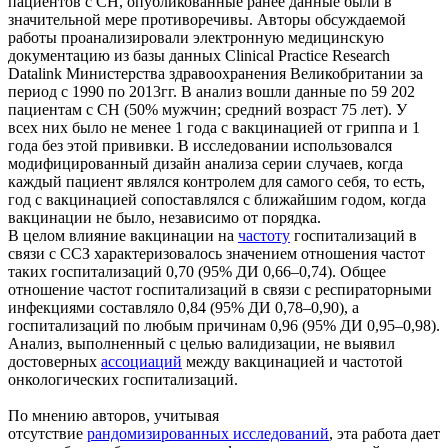
пациентов с СН, опубликованные ранее данные были в
значительной мере противоречивы. Авторы обсуждаемой
работы проанализировали электронную медицинскую
документацию из базы данных Clinical Practice Research
Datalink Министерства здравоохранения Великобритании за
период с 1990 по 2013гг. В анализ вошли данные по 59 202
пациентам с СН (50% мужчин; средний возраст 75 лет). У
всех них было не менее 1 года с вакцинацией от гриппа и 1
года без этой прививки. В исследовании использовался
модифицированный дизайн анализа серии случаев, когда
каждый пациент являлся контролем для самого себя, то есть,
год с вакцинацией сопоставлялся с ближайшим годом, когда
вакцинации не было, независимо от порядка.
В целом влияние вакцинации на
частоту
госпитализаций в
связи с ССЗ характеризовалось значением отношения частот
таких госпитализаций 0,70 (95% ДИ 0,66–0,74). Общее
отношение частот госпитализаций в связи с респираторными
инфекциями составляло 0,84 (95% ДИ 0,78–0,90), а
госпитализаций по любым причинам 0,96 (95% ДИ 0,95–0,98).
Анализ, выполненный с целью валидизации, не выявил
достоверных
ассоциаций
между вакцинацией и частотой
онкологических госпитализаций.
По мнению авторов, учитывая
отсутствие
рандомизированных исследований
, эта работа дает