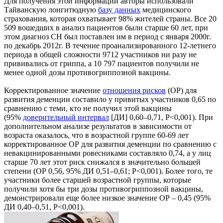
Для получения этой информации авторы использовали
Тайванскую лонгитюдную
базу данных
медицинского
страхования, которая охватывает 98% жителей страны. Все 20
509 вошедших в анализ пациентов были старше 60 лет, при
этом диагноз СН был поставлен им в период с января 2000г.
по декабрь 2012г. В течение проанализированного 12-летнего
периода в общей сложности 9712 участников ни разу не
прививались от гриппа, а 10 797 пациентов получили не
менее одной дозы противогриппозной вакцины.
Корректированное значение
отношения рисков
(ОР) для
развития деменции составило у привитых участников 0,65 по
сравнению с теми, кто не получил этой вакцины
(95%
доверительный интервал
[ДИ] 0,60–0,71, P<0,001). При
дополнительном анализе результатов в зависимости от
возраста оказалось, что в возрастной группе 60-69 лет
корректированное ОР для развития деменции по сравнению с
невакцинированными ровесниками составляло 0,74, а у лиц
старше 70 лет этот риск снижался в значительно большей
степени (ОР 0,56, 95% ДИ 0,51–0,61; P<0,001). Более того, те
участники более старшей возрастной группы, которые
получили хотя бы три дозы противогриппозной вакцины,
демонстрировали еще более низкое значение ОР – 0,45 (95%
ДИ 0,40–0,51, P<0,001).