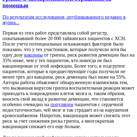
помощью
По результатам исследования, опубликованного недавно в
журна...
Первая из этих работ представляла собой регистр,
охватывавший более 20 000 тайванских пациентов с ХСН.
После учета потенциальных искажающих факторов было
показано, что у тех участников, которые получили хотя бы
одну дозу
вакцины
от гриппа, риск развития деменции был на
35% ниже, чем у тех пациентов, кто никогда не был
вакцинирован от этой инфекции. Более того, в подгруппе
пациентов, которые в предшествующие годы получили не
менее трех доз вакцины, риск деменции был ниже на 55%.
Авторы работы объясняют обнаруженную взаимосвязь тем,
что вызванная вирусом гриппа воспалительная реакция может
приводить к повреждению клеток мозга и, таким образом,
вносить свой вклад в развитие деменции, что становится
особенно очевидно на
популяции
пациентов с сердечной
недостаточностью, чей мозг и так страдает из-за нарушения
кровоснабжения. Напротив, вакцинация может снизить этот
риск за счет снижения риска гриппа, а многократная
вакцинация снижает его еще больше.