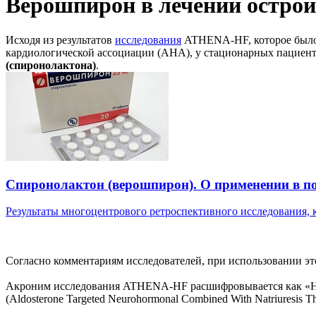
Верошпирон в лечении острой
Исходя из результатов
исследования
ATHENA-HF, которое было 
кардиологической ассоциации (AHA), у стационарных пациент
(спиронолактона)
.
Cпиронолактон (верошпирон). О применении в п
Результаты многоцентрового ретроспективного исследования, ко
Согласно комментариям исследователей, при использовании эт
Акроним исследования ATHENA-HF расшифровывается как «Нап
(Aldosterone Targeted Neurohormonal Combined With Natriuresis T