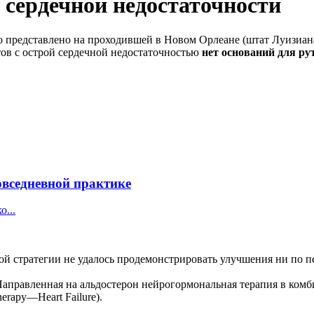
 сердечной недостаточности
представлено на проходившей в Новом Орлеане (штат Луизиан
ов с острой сердечной недостаточностью
нет оснований для р
овседневной практике
...
ой стратегии не удалось продемонстрировать улучшения ни по п
равленная на альдостерон нейрогормональная терапия в комби
herapy—Heart Failure).