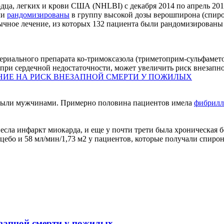
ца, легких и крови США (NHLBI) с декабря 2014 по апрель 2016
ли
рандомизированы
в группу высокой дозы верошпирона (спироно
ычное лечение, из которых 132 пациента были рандомизированы
иального препарата ко-тримоксазола (триметоприм-сульфамето
 при сердечной недостаточности, может увеличить риск внезапно
НИЕ НА РИСК ВНЕЗАПНОЙ СМЕРТИ У ПОЖИЛЫХ
в были мужчинами. Примерно половина пациентов имела
фибрилл
есла инфаркт миокарда, и еще у почти трети была хроническая б
ацебо и 58 мл/мин/1,73 м2 у пациентов, которые получали спиро
езапной смерти у пожилых