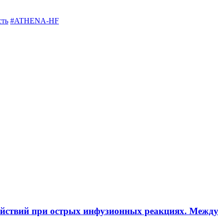
сть
#ATHENA-HF
ействий при острых инфузионных реакциях. Межд