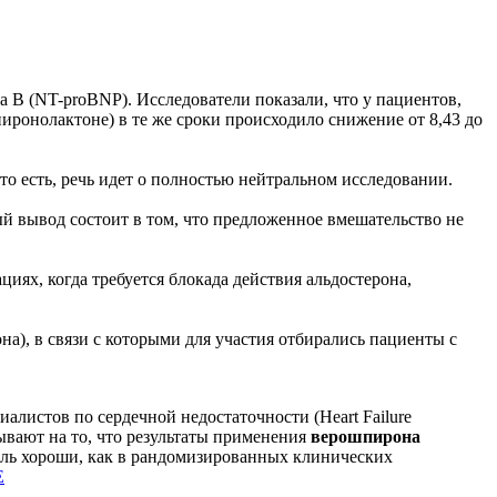
B (NT-proBNP). Исследователи показали, что у пациентов,
пиронолактоне) в те же сроки происходило снижение от 8,43 до
о есть, речь идет о полностью нейтральном исследовании.
 вывод состоит в том, что предложенное вмешательство не
иях, когда требуется блокада действия альдостерона,
а), в связи с которыми для участия отбирались пациенты с
истов по сердечной недостаточности (Heart Failure
ывают на то, что результаты применения
верошпирона
толь хороши, как в рандомизированных клинических
Е