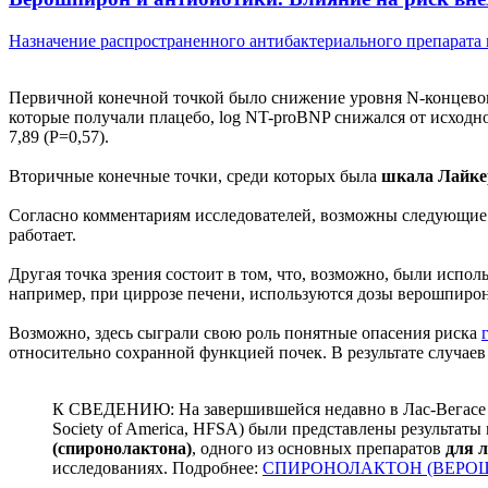
Назначение распространенного антибактериального препарата к
Первичной конечной точкой было снижение уровня N-концевого
которые получали плацебо, log NT-proBNP снижался от исходног
7,89 (P=0,57).
Вторичные конечные точки, среди которых была
шкала Лайке
Согласно комментариям исследователей, возможны следующие
работает.
Другая точка зрения состоит в том, что, возможно, были испол
например, при циррозе печени, используются дозы верошпирон
Возможно, здесь сыграли свою роль понятные опасения риска
относительно сохранной функцией почек. В результате случае
К СВЕДЕНИЮ: На завершившейся недавно в Лас-Вегасе еж
Society of America, HFSA) были представлены результат
(спиронолактона)
, одного из основных препаратов
для 
исследованиях. Подробнее:
CПИРОНОЛАКТОН (ВЕРОШ