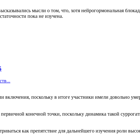
высказывались мысли о том, что, хотя нейрогормональная блока
остаточности пока не изучена.
5
тв...
ии включения, поскольку в итоге участники имели довольно ум
 первичной конечной точки, поскольку динамика такой суррогат
атриваться как препятствие для дальнейшего изучения роли выс