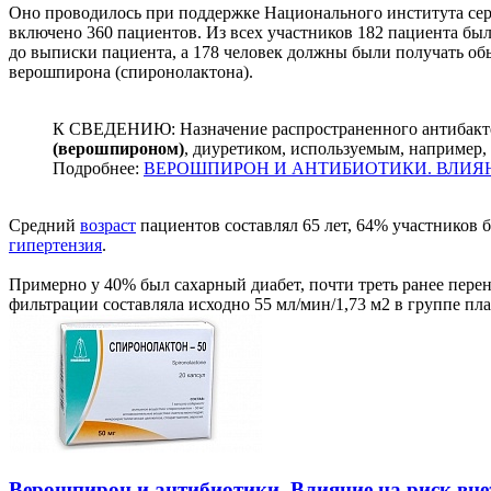
Оно проводилось при поддержке Национального института серд
включено 360 пациентов. Из всех участников 182 пациента бы
до выписки пациента, а 178 человек должны были получать об
верошпирона (спиронолактона).
К СВЕДЕНИЮ: Назначение распространенного антибактер
(верошпироном)
, диуретиком, используемым, например,
Подробнее:
ВЕРОШПИРОН И АНТИБИОТИКИ. ВЛИЯ
Средний
возраст
пациентов составлял 65 лет, 64% участнико
гипертензия
.
Примерно у 40% был сахарный диабет, почти треть ранее перен
фильтрации составляла исходно 55 мл/мин/1,73 м2 в группе пл
Верошпирон и антибиотики. Влияние на риск вн