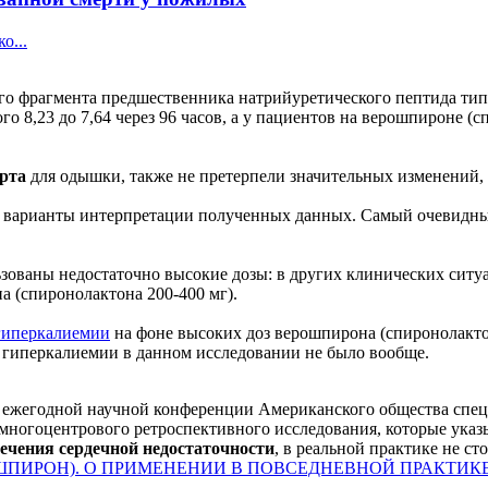
о...
 фрагмента предшественника натрийуретического пептида типа 
о 8,23 до 7,64 через 96 часов, а у пациентов на верошпироне (с
рта
для одышки, также не претерпели значительных изменений, т
 варианты интерпретации полученных данных. Самый очевидный
ьзованы недостаточно высокие дозы: в других клинических ситуац
а (спиронолактона 200-400 мг).
гиперкалиемии
на фоне высоких доз верошпирона (спиронолактон
в гиперкалиемии в данном исследовании не было вообще.
егодной научной конференции Американского общества специал
ы многоцентрового ретроспективного исследования, которые указ
лечения сердечной недостаточности
, в реальной практике не с
ПИРОН). О ПРИМЕНЕНИИ В ПОВСЕДНЕВНОЙ ПРАКТИК