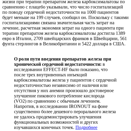
жизни при терапии препаратом железа карбоксимальтозы по
сравнению с плацебо указывали, что число госпитализаций
по поводу сердечной недостаточности на 1000 пациентов
будет меньше на 199 случаев, сообщил он. Поскольку с такими
госпитализациями связана значительная часть затрат на
лечение, расчетная экономия затрат на одного пациента при
терапии препаратом железа карбоксимальтозы достигла 1389
евро в Италии, 2709 швейцарских франков в Швейцарии, 561
фунта стерлингов в Великобритании и 5422 доллара в США.
О роли пути введения препаратов железа при
хронической сердечной недостаточности:
в
исследовании EFFECT-HF было показано, что
после трех внутривенных инъекций
карбоксимальтозы железа у пациентов с сердечной
недостаточностью независимо от наличия или
отсутствия у них анемии произошло достоверное
улучшение пикового потребление кислорода
(VO2) по сравнению с обычным лечением.
Напротив, в исследовании IRONOUT на фоне
существенно более дешевого перорального железа
не удалось продемонстрировать улучшения
функциональных возможностей и других
изучавшихся конечных точек.
Подробнее