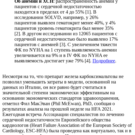
Об анемии и ХСН
: распространенность анемии у
пациентов с сердечной недостаточностью
находится в пределах от 4 до 55% [1]. В
исследовании SOLVD, например, у 26%
пациентов выявлен гематокрит менее 40%, у 4%
пациентов уровень гематокрита был менее 35%
[2]. В другом исследовании из 12065 пациентов с
сердечной недостаточностью было выявлено 17%
пациентов с анемией [3]. С увеличением тяжести
ФК по NYHA на 1 ступень выявляемость анемии
увеличивается на 9% и в IV ФК по NYHA ее
выявляемость достигает уже 79% [4].
Подробнее
.
Несмотря на то, что препарат железа карбоксимальтозы не
позволил уменьшить затраты в модели, основанной на
данных из Италии, он все равно будет считаться в
значительной степени экономически эффективным на
основании экономических стандартов здравоохранения,
отметил Фил МакЭван (Phil McEwan), PhD, сообщая о
результатах анализа на прошлой неделе на HFA 2021.
Ежегодная встреча Ассоциации специалистов по лечению
сердечной недостаточности Европейского общества
кардиологов (Heart Failure Association of the European Society of
Cardiology, ESC-HFA) была проведена как виртуально, так и в