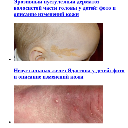
Эрозивный пустулёзный дерматоз
волосистой части головы у детей: фото и
описание изменений кожи
Невус сальных желез Ядассона у детей: фото
и описание изменений кожи