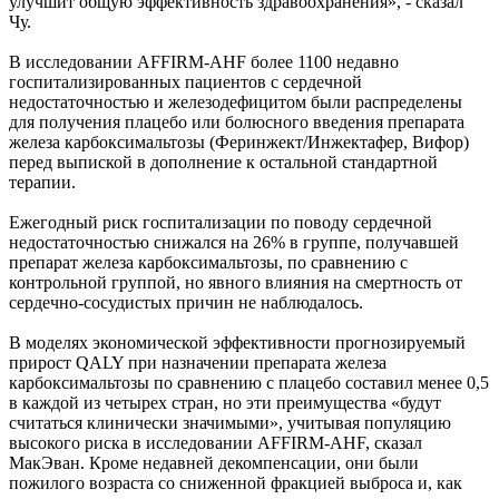
улучшит общую эффективность здравоохранения», - сказал
Чу.
В исследовании AFFIRM-AHF более 1100 недавно
госпитализированных пациентов с сердечной
недостаточностью и железодефицитом были распределены
для получения плацебо или болюсного введения препарата
железа карбоксимальтозы (Феринжект/Инжектафер, Вифор)
перед выпиской в дополнение к остальной стандартной
терапии.
Ежегодный риск госпитализации по поводу сердечной
недостаточностью снижался на 26% в группе, получавшей
препарат железа карбоксимальтозы, по сравнению с
контрольной группой, но явного влияния на смертность от
сердечно-сосудистых причин не наблюдалось.
В моделях экономической эффективности прогнозируемый
прирост QALY при назначении препарата железа
карбоксимальтозы по сравнению с плацебо составил менее 0,5
в каждой из четырех стран, но эти преимущества «будут
считаться клинически значимыми», учитывая популяцию
высокого риска в исследовании AFFIRM-AHF, сказал
МакЭван. Кроме недавней декомпенсации, они были
пожилого возраста со сниженной фракцией выброса и, как