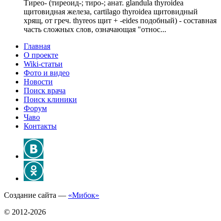
Тирео- (тиреоид-; тиро-; анат. glandula thyroidea
щитовидная железа, cartilago thyroidea щитовидный
хрящ, от греч. thyreos щит + -eides подобный) - составная
часть сложных слов, означающая "относ...
Главная
О проекте
Wiki-статьи
Фото и видео
Новости
Поиск врача
Поиск клиники
Форум
Чаво
Контакты
Создание сайта —
«Мибок»
© 2012-2026