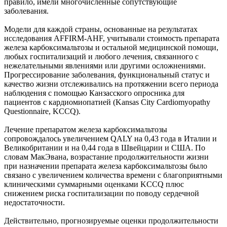
правило, имели многочисленные сопутствующие
заболевания.
Модели для каждой страны, основанные на результатах
исследования AFFIRM-AHF, учитывали стоимость препарата
железа карбоксимальтозы и остальной медицинской помощи,
любых госпитализаций и любого лечения, связанного с
нежелательными явлениями или другими осложнениями.
Прогрессирование заболевания, функциональный статус и
качество жизни отслеживались на протяжении всего периода
наблюдения с помощью Канзасского опросника для
пациентов с кардиомиопатией (Kansas City Cardiomyopathy
Questionnaire, KCCQ).
Лечение препаратом железа карбоксимальтозы
сопровождалось увеличением QALY на 0,43 года в Италии и
Великобритании и на 0,44 года в Швейцарии и США. По
словам МакЭвана, возрастание продолжительности жизни
при назначении препарата железа карбоксимальтозы было
связано с увеличением количества времени с благоприятными
клиническими суммарными оценками KCCQ плюс
снижением риска госпитализации по поводу сердечной
недостаточности.
Действительно, прогнозируемые оценки продолжительности