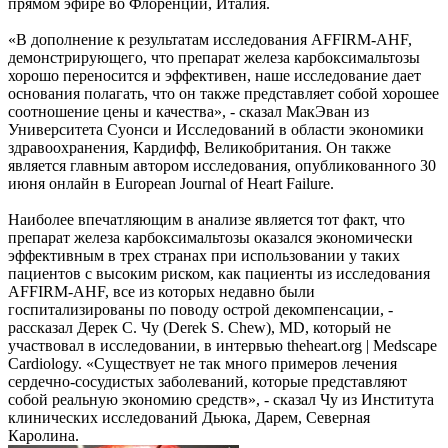
прямом эфире во Флоренции, Италия.
«В дополнение к результатам исследования AFFIRM-AHF,
демонстрирующего, что препарат железа карбоксимальтозы
хорошо переносится и эффективен, наше исследование дает
основания полагать, что он также представляет собой хорошее
соотношение цены и качества», - сказал МакЭван из
Университета Суонси и Исследований в области экономики
здравоохранения, Кардифф, Великобритания. Он также
является главным автором исследования, опубликованного 30
июня онлайн в European Journal of Heart Failure.
Наиболее впечатляющим в анализе является тот факт, что
препарат железа карбоксимальтозы оказался экономически
эффективным в трех странах при использовании у таких
пациентов с высоким риском, как пациенты из исследования
AFFIRM-AHF, все из которых недавно были
госпитализированы по поводу острой декомпенсации, -
рассказал Дерек С. Чу (Derek S. Chew), MD, который не
участвовал в исследовании, в интервью theheart.org | Medscape
Cardiology. «Существует не так много примеров лечения
сердечно-сосудистых заболеваний, которые представляют
собой реальную экономию средств», - сказал Чу из Института
клинических исследований Дьюка, Дарем, Северная
Каролина.