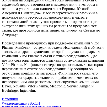
основаны на сокращении числа госпитализаций в связи с
сердечной недостаточностью в исследовании, в котором в
основном участвовали пациенты из Европы, Южной
Америки и Сингапура». Из-за географических различий в
использовании ресурсов здравоохранения и частоте
госпитализаций «нам нужно проявлять осторожность при
экстраполяции этих данных на регионы за пределами тех
стран, где проводилось испытание, например, на Северную
Америку».
Исследование проводилось при поддержке компании Vifor
Pharma. МакЭван - сотрудник отдела Исследований в области
экономики здравоохранения, который получал гонорары от
компании Vifor Pharma в связи с этим исследованием. Два
других соавтора являются штатными сотрудниками компании
Vifor Pharma. Конфликты интересов для остальных соавторов
перечислены в отчете об исследовании. Чу сообщил об
отсутствии конфликта интересов. Филиппатос указал, что
получает гонорары за лекции или работает в комитетах по
исследованиям или регистрам, спонсируемых компаниями
Bayer, Novartis, Vifor Pharma, Medtronic, Servier, Amgen и
Boehringer Ingelheim.
Источник
#железодефицит
#ХСН