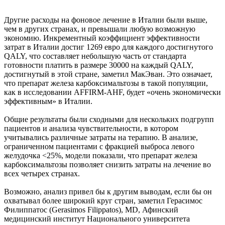
Другие расходы на фоновое лечение в Италии были выше,
чем в других странах, и превышали любую возможную
экономию. Инкрементный коэффициент эффективности
затрат в Италии достиг 1269 евро для каждого достигнутого
QALY, что составляет небольшую часть от стандарта
готовности платить в размере 30000 на каждый QALY,
достигнутый в этой стране, заметил МакЭван. Это означает,
что препарат железа карбоксимальтозы в такой популяции,
как в исследовании AFFIRM-AHF, будет «очень экономически
эффективным» в Италии.
Общие результаты были сходными для нескольких подгрупп
пациентов и анализа чувствительности, в котором
учитывались различные затраты на терапию. В анализе,
ограниченном пациентами с фракцией выброса левого
желудочка <25%, модели показали, что препарат железа
карбоксимальтозы позволяет снизить затраты на лечение во
всех четырех странах.
Возможно, анализ привел бы к другим выводам, если бы он
охватывал более широкий круг стран, заметил Герасимос
Филиппатос (Gerasimos Filippatos), MD, Афинский
медицинский институт Национального университета