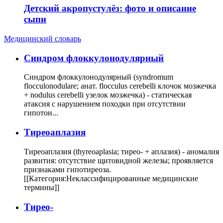
Детский акропустулёз: фото и описание
сыпи
Медицинский словарь
Cиндром флоккулонодулярный
Синдром флоккулонодулярный (syndromum
flocculonodulare; анат. flocculus cerebelli клочок мозжечка
+ nodulus cerebelli узелок мозжечка) - статическая
атаксия с нарушением походки при отсутствии
гипотон...
Тиреоаплазия
Тиреоаплазия (thyreoaplasia; тирео- + аплазия) - аномалия
развития: отсутствие щитовидной железы; проявляется
признаками гипотиреоза.
[[Категория:Неклассифицированные медицинские
термины]]
Тирео-