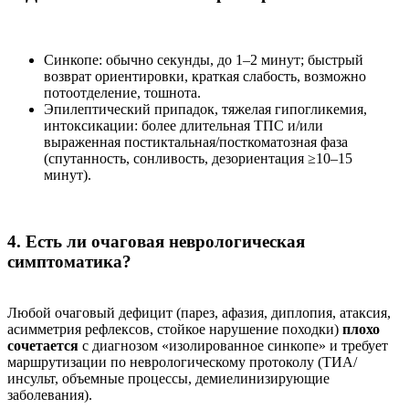
Синкопе: обычно секунды, до 1–2 минут; быстрый
возврат ориентировки, краткая слабость, возможно
потоотделение, тошнота.
Эпилептический припадок, тяжелая гипогликемия,
интоксикации: более длительная ТПС и/или
выраженная постиктальная/посткоматозная фаза
(спутанность, сонливость, дезориентация ≥10–15
минут).
4. Есть ли очаговая неврологическая
симптоматика?
Любой очаговый дефицит (парез, афазия, диплопия, атаксия,
асимметрия рефлексов, стойкое нарушение походки)
плохо
сочетается
с диагнозом «изолированное синкопе» и требует
маршрутизации по неврологическому протоколу (ТИА/
инсульт, объемные процессы, демиелинизирующие
заболевания).