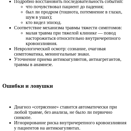
Подробно восстановить последовательность событий:
что почувствовал пациент до падения;
был ли продром (тошнота, потемнение в глазах,
шум в ушах);
кто видел эпизод.
Соответствие механизма травмы тяжести симптомов:
малая травма при тяжелой клинике — повод
насторожиться относительно внутричерепного
кровоизлияния.
Неврологический осмотр: сознание, очаговая
симптоматика, менингеальные знаки.
Уточнение приема антикоагулянтов, антиагрегантов,
травмы в анамнезе.
Ошибки и ловушки
Диагноз «сотрясение» ставится автоматически при
любой травме, без анализа, не было ли первично
синкопе.
Игнорирование риска внутричерепного кровоизлияния
у пациентов на антикоагулянтах.