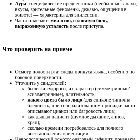
Аура
: специфические предвестники (необычные запахи,
вкусы, зрительные феномены, дежавю, ощущения в
животе) — характерны для эпилепсии.
Часто отмечают
миалгию, головную боль,
выраженную усталость
после приступа.
Что проверить на приеме
Осмотр полости рта: следы прикуса языка, особенно по
боковой поверхности.
Уточнить у свидетелей:
были ли судороги, их характер (симметричные/
асимметричные), длительность;
какого цвета было лицо
(для синкопе типична
бледность, при генерализованном припадке часто
описывают цианоз или багровость лица);
как дышал пациент (шумное дыхание, апноэ,
храп);
сколько времени потребовалось для полного
восстановления ориентации.
Неврологический осмотр: очаговый дефицит, признаки