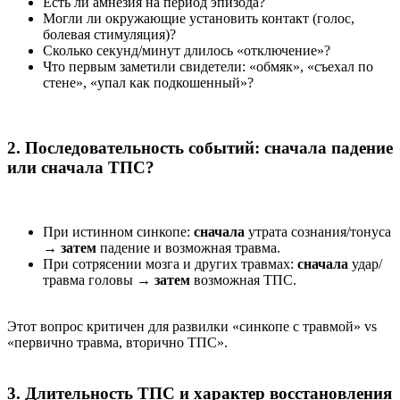
Есть ли амнезия на период эпизода?
Могли ли окружающие установить контакт (голос,
болевая стимуляция)?
Сколько секунд/минут длилось «отключение»?
Что первым заметили свидетели: «обмяк», «съехал по
стене», «упал как подкошенный»?
2. Последовательность событий: сначала падение
или сначала ТПС?
При истинном синкопе:
сначала
утрата сознания/тонуса
→
затем
падение и возможная травма.
При сотрясении мозга и других травмах:
сначала
удар/
травма головы →
затем
возможная ТПС.
Этот вопрос критичен для развилки «синкопе с травмой» vs
«первично травма, вторично ТПС».
3. Длительность ТПС и характер восстановления