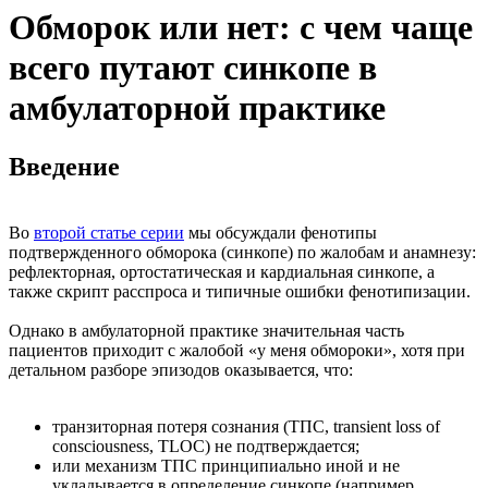
Обморок или нет: с чем чаще
всего путают синкопе в
амбулаторной практике
Введение
Во
второй статье серии
мы обсуждали фенотипы
подтвержденного обморока (синкопе) по жалобам и анамнезу:
рефлекторная, ортостатическая и кардиальная синкопе, а
также скрипт расспроса и типичные ошибки фенотипизации.
Однако в амбулаторной практике значительная часть
пациентов приходит с жалобой «у меня обмороки», хотя при
детальном разборе эпизодов оказывается, что:
транзиторная потеря сознания (ТПС, transient loss of
consciousness, TLOC) не подтверждается;
или механизм ТПС принципиально иной и не
укладывается в определение синкопе (например,