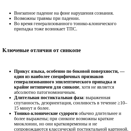
Внезапное падение на фоне нарушения сознания.
Возможны травмы при падении.
Во время генерализованного тонико-клонического
припадка тоже возникает ТПС.
Ключевые отличия от синкопе
Прикус языка, особенно по боковой поверхности, —
один из наиболее специфичных признаков
генерализованного эпилептического припадка и
крайне нетипичен для синкопе
, хотя не является
абсолютно патогномоничным.
Длительная постиктальная фаза
: выраженная
спутанность, дезориентация, сонливость в течение ≥10–
15 минут и более.
Тонико-клонические судороги
обычно длительнее и
более выражены; при синкопе возможны краткие
миоклонии, но они кратковременны и не
сопровождаются классической постиктальной картиной.