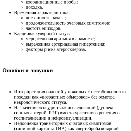
координационные пробы;
походка.
Временная характеристика:
внезапность начала;
продолжительность очаговых симптомов;
частота эпизодов.
Кардиоваскулярный статус:
мерцательная аритмия в анамнезе;
выраженная артериальная гипертензия;
факторы риска атеросклероза.
Ошибки и ловушки
Интерпретация падений у пожилых с нестабильностью
походки как «возрастных обмороков» без осмотра
неврологического статуса.
Назначение «сосудистых» исследований (дуплекс
сонных артерий, РЭГ) вместо ургентного решения о
госпитализации и нейровизуализации.
Недооценка транзиторных очаговых симптомов
(типичной картины ТИА) как «вертебробазилярной