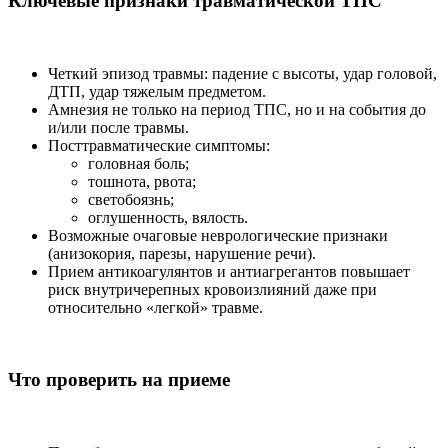
Ключевые признаки травматической ТПС
Четкий эпизод травмы: падение с высоты, удар головой,
ДТП, удар тяжелым предметом.
Амнезия не только на период ТПС, но и на события до
и/или после травмы.
Посттравматические симптомы:
головная боль;
тошнота, рвота;
светобоязнь;
оглушенность, вялость.
Возможные очаговые неврологические признаки
(анизокория, парезы, нарушение речи).
Прием антикоагулянтов и антиагрегантов повышает
риск внутричерепных кровоизлияний даже при
относительно «легкой» травме.
Что проверить на приеме