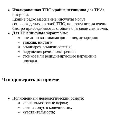
Изолированная ТПС крайне нетипична
для ТИА/
инсульта.
Крайне редко массивные инсульты могут
сопровождаться краткой ТПС, но почти всегда очень
быстро присоединяются стойкие очаговые симптомы.
Для ТИА/инсульта характерны:
внезапно возникшая диплопия, дизартрия;
атаксия, нистагм;
гемипарез, гемигипестезия;
нарушения речи, поля зрения;
стойкое или рецидивирующее нарушение
походки.
Что проверить на приеме
Полноценный неврологический осмотр:
черепно-мозговые нервы;
сила и тонус в конечностях;
чувствительность;