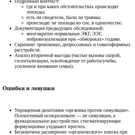
Подробный контекст:
где и при каких обстоятельствах происходят
эпизоды;
есть ли свидетели, были ли травмы;
происходят ли эпизоды во сне, в одиночестве.
Документация предыдущих обследований:
многократно нормальные ЭКГ, ЭЭГ,
нейровизуализация при «обмороках» годами.
Скрининг тревожных, депрессивных и соматоформных
расстройств.
Анализ вторичной выгоды (частые вызовы скорой,
госпитализации, освобождение от работы/учебы,
усиленное внимание семьи).
Ошибки и ловушки
Упрощенная дихотомия «органика против симуляции».
Психогенный псевдосинкопе — не симуляция, а
функциональное расстройство; стигматизирующие
формулировки ухудшают прогноз.
Бесконечное расширение «органического» поиска при