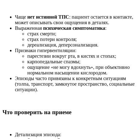
Чаще
нет истинной ТПС
: пациент остается в контакте,
может описывать свои ощущения в деталях.
Выраженная
психическая симптоматика
:
страх смерти;
страх потери контроля;
дереализация, деперсонализация.
Признаки гипервентиляции:
парестезии вокруг рта, в кистях и стопах;
карпопедальные спазмы;
ощущение «не могу вдохнуть», при объективно
нормальном насыщении кислородом.
Эпизоды часто привязаны к конкретным ситуациям
(толпа, транспорт, замкнутое пространство, социальные
ситуации).
Что проверить на приеме
Детализация эпизода: