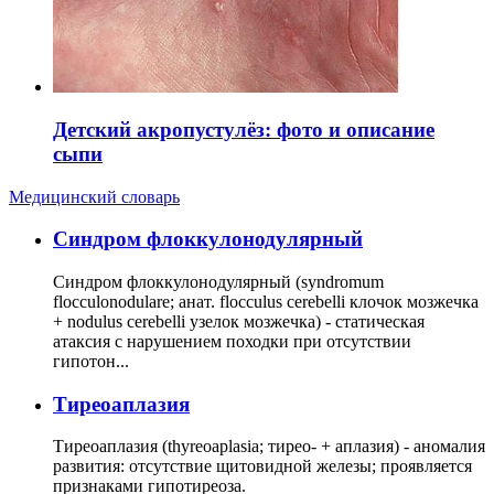
Детский акропустулёз: фото и описание
сыпи
Медицинский словарь
Cиндром флоккулонодулярный
Синдром флоккулонодулярный (syndromum
flocculonodulare; анат. flocculus cerebelli клочок мозжечка
+ nodulus cerebelli узелок мозжечка) - статическая
атаксия с нарушением походки при отсутствии
гипотон...
Тиреоаплазия
Тиреоаплазия (thyreoaplasia; тирео- + аплазия) - аномалия
развития: отсутствие щитовидной железы; проявляется
признаками гипотиреоза.