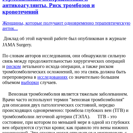
антикоагулянты. Риск тромбозов и
кровотечений
Женщины, которые получают одновременно терапевтическую
антик...
Доклад об этой научной работе был опубликован в журнале
JAMA Surgery.
По словам авторов исследования, они обнаружили сильную
связь между продолжительностью хирургических операций
и
риском
летального исхода операции, а также риском
тромбоэмболических осложнений, но эта связь должна быть
перепроверена в
исследованиях
со значительно большим
объемом
выборки
случаев.
Венозная тромбоэмболия является тяжелым заболеванием.
Врачи часто используют термин "венозная тромбоэмболия"
для описания двух патологических состояний, нередко
происходящих одновременно: тромбоза глубоких вен (ТГВ) и
тромбоэмболии легочной артерии (ТЭЛА). ТГВ - это
состояние, при котором по меньшей мере в одной из глубоких
вен образуются сгустки крови; как правило это вены нижних
конечностей. Эти сгустки могут отрываться и мигрировать с