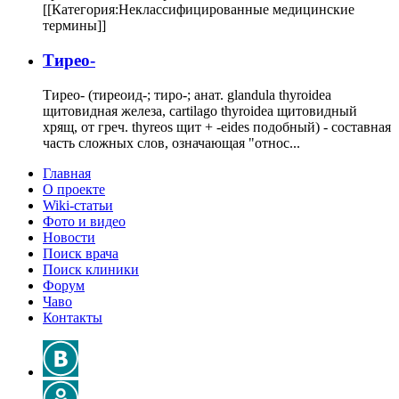
[[Категория:Неклассифицированные медицинские
термины]]
Тирео-
Тирео- (тиреоид-; тиро-; анат. glandula thyroidea
щитовидная железа, cartilago thyroidea щитовидный
хрящ, от греч. thyreos щит + -eides подобный) - составная
часть сложных слов, означающая "относ...
Главная
О проекте
Wiki-статьи
Фото и видео
Новости
Поиск врача
Поиск клиники
Форум
Чаво
Контакты