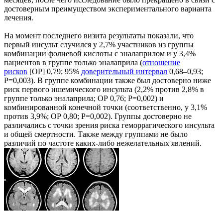
достоверным преимуществом экспериментального варианта
лечения.
На момент последнего визита результаты показали, что
первый инсульт случился у 2,7% участников из группы
комбинации фолиевой кислоты с эналаприлом и у 3,4%
пациентов в группе только эналаприла (
отношение
рисков
[ОР] 0,79; 95%
доверительный интервал
0,68–0,93;
P=0,003). В группе комбинации также был достоверно ниже
риск первого ишемического инсульта (2,2% против 2,8% в
группе только эналаприла; ОР 0,76; P=0,002) и
комбинированной конечной точки (соответственно, у 3,1%
против 3,9%; ОР 0,80; P=0,002). Группы достоверно не
различались с точки зрения риска геморрагического инсульта
и общей смертности. Также между группами не было
различий по частоте каких-либо нежелательных явлений.