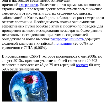
они в настоящее время являются ведущей
причиной
смертности
. Более того, в то время как во многих
странах мира в последние десятилетия отмечалось снижение
смертности от инсульта и других сердечно-сосудистых
заболеваний, в Китае, наоборот, наблюдается рост смертности
от этих состояний. Необходимость поиска экономически
эффективных путей борьбы с этим и послужило поводом для
проведения данного исследования несмотря на более ранние
негативные исследования, при этом исследователей
обнадеживала более высокая
распространенность
дефицита
фолиевой кислоты в китайской
популяции
(20-60%) по
сравнению с США (0,06%).
В исследовании CSPPT, которое проводилось с мая 2008г. по
август 2013г., приняли участие в общей сложности 20 702
человека в возрасте от 45 до 75 лет (средний
возраст
60 лет;
59% были женщинами.