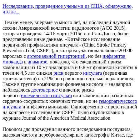
Исследование, проведенное учеными из США, обнаружило,
что ле...
Тем не менее, впервые за много лет, на последней научной
сессии Американской коллегии кардиологов (ACC 2015),
которая проходила 14-16 марта 2015г. в г. Сан-Диего, были
представлены иные данные. «Китайское исследование
первичной профилактики инсульта» (China Stroke Primary
Prevention Trial, CSPPT), в котором участвовало более 20 000
взрослых с
артериальной гипертонией
, но без
инфарктов
миокарда
в
анамнезе
, показало, что ежедневный прием
комбинации из 10 мг эналаприла и 0,8 мг фолиевой кислоты в
течение 4,5 лет снижал
риск
первого
инсульта
(первичная
конечная точка) на 21% по сравнению с только эналаприлом.
Также в группе комбинации фолиевая кислота + эналаприл
наблюдалось
достоверное
снижение риска
первого
ишемического инсульта
или комбинации различных
сердечно-сосудистых конечных точек, но не
геморрагического
инсульта
и инфаркта миокарда. Одновременно с презентацией
на конгрессе исследование CSPPT было опубликовано в
журнале Journal of the American Medical Association.
Поводом для проведения данного исследования послужила
высокая частота цереброваскулярных катастроф в Китае, где