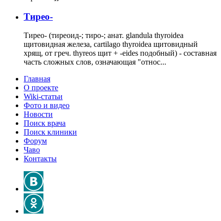
Тирео-
Тирео- (тиреоид-; тиро-; анат. glandula thyroidea
щитовидная железа, cartilago thyroidea щитовидный
хрящ, от греч. thyreos щит + -eides подобный) - составная
часть сложных слов, означающая "относ...
Главная
О проекте
Wiki-статьи
Фото и видео
Новости
Поиск врача
Поиск клиники
Форум
Чаво
Контакты