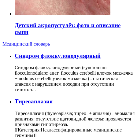
Детский акропустулёз: фото и описание
сыпи
Медицинский словарь
Cиндром флоккулонодулярный
Синдром флоккулонодулярный (syndromum
flocculonodulare; анат. flocculus cerebelli клочок мозжечка
+ nodulus cerebelli узелок мозжечка) - статическая
атаксия с нарушением походки при отсутствии
гипотон...
Тиреоаплазия
Тиреоаплазия (thyreoaplasia; тирео- + аплазия) - аномалия
развития: отсутствие щитовидной железы; проявляется
признаками гипотиреоза.
[[Категория:Неклассифицированные медицинские
термины]]