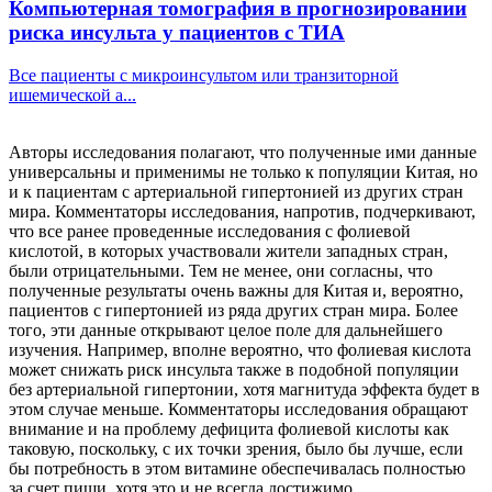
Компьютерная томография в прогнозировании
риска инсульта у пациентов с ТИА
Все пациенты с микроинсультом или транзиторной
ишемической а...
Авторы исследования полагают, что полученные ими данные
универсальны и применимы не только к популяции Китая, но
и к пациентам с артериальной гипертонией из других стран
мира. Комментаторы исследования, напротив, подчеркивают,
что все ранее проведенные исследования с фолиевой
кислотой, в которых участвовали жители западных стран,
были отрицательными. Тем не менее, они согласны, что
полученные результаты очень важны для Китая и, вероятно,
пациентов с гипертонией из ряда других стран мира. Более
того, эти данные открывают целое поле для дальнейшего
изучения. Например, вполне вероятно, что фолиевая кислота
может снижать риск инсульта также в подобной популяции
без артериальной гипертонии, хотя магнитуда эффекта будет в
этом случае меньше. Комментаторы исследования обращают
внимание и на проблему дефицита фолиевой кислоты как
таковую, поскольку, с их точки зрения, было бы лучше, если
бы потребность в этом витамине обеспечивалась полностью
за счет пищи, хотя это и не всегда достижимо.