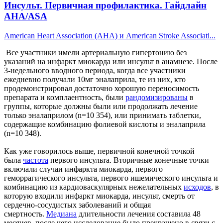
Инсульт. Первичная профилактика. Гайдлайн
AHA/ASA
American Heart Association (AHA) и American Stroke Associati...
Все участники имели артериальную гипертонию без
указаний на инфаркт миокарда или инсульт в анамнезе. После
3-недельного вводного периода, когда все участники
ежедневно получали 10мг эналаприла, те из них, кто
продемонстрировал достаточно хорошую переносимость
препарата и комплаентность, были
рандомизированы
в
группы, которые должны были или продолжать лечение
только эналаприлом (n=10 354), или принимать таблетки,
содержащие комбинацию фолиевой кислоты и эналаприла
(n=10 348).
Как уже говорилось выше, первичной конечной точкой
была
частота
первого инсульта. Вторичные конечные точки
включали случаи инфаркта миокарда, первого
геморрагического инсульта, первого ишемического инсульта и
комбинацию из кардиоваскулярных нежелательных
исходов
, в
которую входили инфаркт миокарда, инсульт, смерть от
сердечно-сосудистых заболеваний и общая
смертность.
Медиана
длительности лечения составила 48
месяцев, после чего исследование было прекращено в связи с