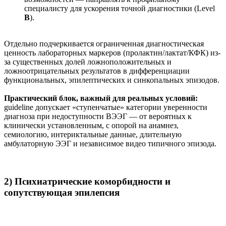
специалисту для ускорения точной диагностики (Level
B
).
Отдельно подчеркивается ограниченная диагностическая
ценность лабораторных маркеров (пролактин/лактат/КФК) из-
за существенных долей ложноположительных и
ложноотрицательных результатов в дифференциации
функциональных, эпилептических и синкопальных эпизодов.
Практический блок, важный для реальных условий:
guideline допускает «ступенчатые» категории уверенности
диагноза при недоступности ВЭЭГ — от вероятных к
клинически установленным, с опорой на анамнез,
семиологию, интериктальные данные, длительную
амбулаторную ЭЭГ и независимое видео типичного эпизода.
2) Психиатрические коморбидности и
сопутствующая эпилепсия