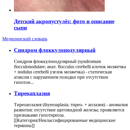
Детский акропустулёз: фото и описание
сыпи
Медицинский словарь
Cиндром флоккулонодулярный
Синдром флоккулонодулярный (syndromum
flocculonodulare; анат. flocculus cerebelli клочок мозжечка
+ nodulus cerebelli узелок мозжечка) - статическая
атаксия с нарушением походки при отсутствии
гипотон...
Тиреоаплазия
Тиреоаплазия (thyreoaplasia; тирео- + аплазия) - аномалия
развития: отсутствие щитовидной железы; проявляется
признаками гипотиреоза.
[[Категория:Неклассифицированные медицинские
термины]]