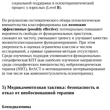
социальной поддержки в психотерапевтический
процесс у взрослых (Level
B
).
По результатам систематического обзора психологические
вмешательства классифицированы как
возможно
эффективные (possibly effective)
: потенциально повышают
вероятность свободы от функциональных приступов,
снижают их частоту, уменьшают тревогу и улучшают качество
жизни/психосоциальное функционирование. При этом
уверенность в оценках ограничена классом и числом
исследований, а прямые сравнения методов отсутствуют.
Среди изученных подходов упоминаются функционально-
специфическая КПТ (как наиболее изученное направление
среди специфических вмешательств), нейроповеденческая
терапия (NBT), ReACT и мотивационное интервьюирование
(в том числе как компонент/усилитель психотерапии).
5) Медикаментозная тактика: безопасность и
отказ от необоснованной терапии
Бензодиазепины