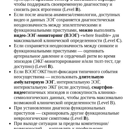
чтобы поддержать своевременную диагностику и
снизить риск ятрогении (Level
B
).
Если после анализа анамнеза/семиологии, доступных
видео и данных ЭЭГ сохраняется диагностическая
неоднозначность между эпилептическими и
функциональными приступами,
можно
выполнять
видео-ЭЭГ-мониторинг (ВЭЭГ)
«where feasible» для
максимальной клинической определенности (Level
C
).
Если сохраняется неоднозначность между синкопе и
функциональными приступами — оценивать
артериальное давление и сердечный ритм во время
эпизодов (ЭКГ-мониторирование и/или тилт-тест, где
доступно) (Level
B
).
Если ВЭЭГ/ЭКГ/тилт-фиксация типичного события
неосуществима — использовать
длительную
амбулаторную ЭЭГ
, интериктальную ЭЭГ,
интериктальную ЭКГ (если доступна),
смартфон-
видео
типичных эпизодов и совокупность клинико-
семиологических данных, чтобы достичь максимально
возможной клинической определенности (Level B).
При установлении диагноза функциональных
приступов — скринировать другие функциональные
неврологические симптомы (Level
B
).
При выходе ситуации за пределы компетенции/
возможностей — направлять к профильному