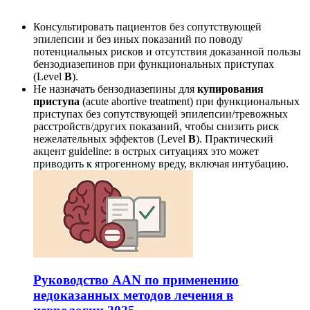
Консультировать пациентов без сопутствующей
эпилепсии и без иных показаний по поводу
потенциальных рисков и отсутствия доказанной пользы
бензодиазепинов при функциональных приступах
(Level
B
).
Не назначать бензодиазепины для
купирования
приступа
(acute abortive treatment) при функциональных
приступах без сопутствующей эпилепсии/тревожных
расстройств/других показаний, чтобы снизить риск
нежелательных эффектов (Level
B
). Практический
акцент guideline: в острых ситуациях это может
приводить к ятрогенному вреду, включая интубацию.
Руководство AAN по применению
недоказанных методов лечения в