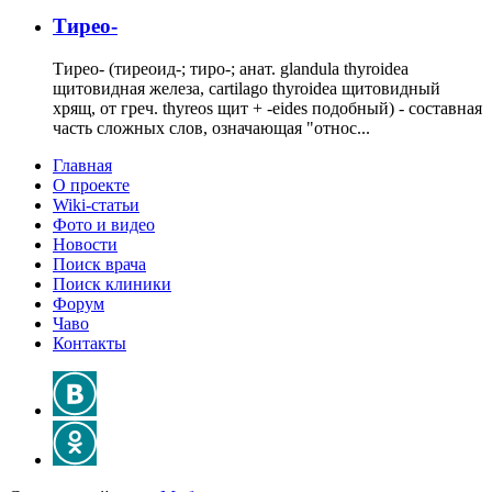
Тирео-
Тирео- (тиреоид-; тиро-; анат. glandula thyroidea
щитовидная железа, cartilago thyroidea щитовидный
хрящ, от греч. thyreos щит + -eides подобный) - составная
часть сложных слов, означающая "относ...
Главная
О проекте
Wiki-статьи
Фото и видео
Новости
Поиск врача
Поиск клиники
Форум
Чаво
Контакты