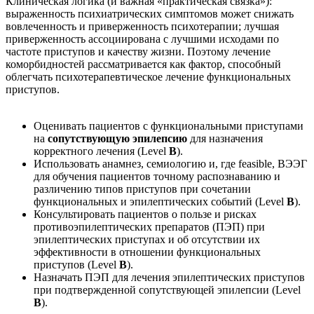
Клиническая логика (и важная «практическая связка»):
выраженность психиатрических симптомов может снижать
вовлеченность и приверженность психотерапии; лучшая
приверженность ассоциирована с лучшими исходами по
частоте приступов и качеству жизни. Поэтому лечение
коморбидностей рассматривается как фактор, способный
облегчать психотерапевтическое лечение функциональных
приступов.
Оценивать пациентов с функциональными приступами
на
сопутствующую эпилепсию
для назначения
корректного лечения (Level
B
).
Использовать анамнез, семиологию и, где feasible, ВЭЭГ
для обучения пациентов точному распознаванию и
различению типов приступов при сочетании
функциональных и эпилептических событий (Level
B
).
Консультировать пациентов о пользе и рисках
противоэпилептических препаратов (ПЭП) при
эпилептических приступах и об отсутствии их
эффективности в отношении функциональных
приступов (Level
B
).
Назначать ПЭП для лечения эпилептических приступов
при подтвержденной сопутствующей эпилепсии (Level
B
).