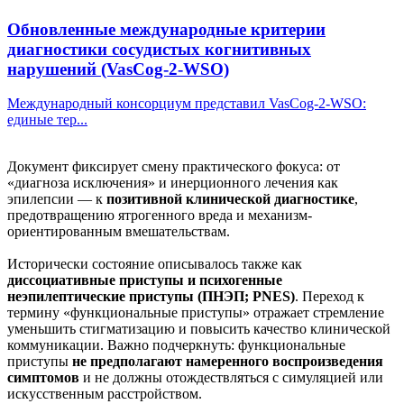
Обновленные международные критерии
диагностики сосудистых когнитивных
нарушений (VasCog-2-WSO)
Международный консорциум представил VasCog-2-WSO:
единые тер...
Документ фиксирует смену практического фокуса: от
«диагноза исключения» и инерционного лечения как
эпилепсии — к
позитивной клинической диагностике
,
предотвращению ятрогенного вреда и механизм-
ориентированным вмешательствам.
Исторически состояние описывалось также как
диссоциативные приступы и психогенные
неэпилептические приступы (ПНЭП; PNES)
. Переход к
термину «функциональные приступы» отражает стремление
уменьшить стигматизацию и повысить качество клинической
коммуникации. Важно подчеркнуть: функциональные
приступы
не предполагают намеренного воспроизведения
симптомов
и не должны отождествляться с симуляцией или
искусственным расстройством.