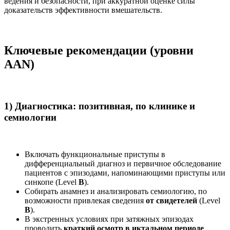
ведения и безопасности, при аккуратной оценке силы
доказательств эффективности вмешательств.
Ключевые рекомендации (уровни
AAN)
1) Диагностика: позитивная, по клинике и
семиологии
Включать функциональные приступы в
дифференциальный диагноз и первичное обследование
пациентов с эпизодами, напоминающими приступы или
синкопе (Level
B
).
Собирать анамнез и анализировать семиологию, по
возможности привлекая сведения
от свидетелей
(Level
B
).
В экстренных условиях при затяжных эпизодах
проводить
краткий осмотр в иктальном периоде
,