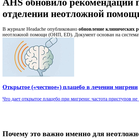
AHS обновило рекомендации п
отделении неотложной помощи
В журнале Headache опубликовано
обновление клинических р
неотложной помощи (ОНП, ED). Документ основан на система
Открытое («честное») плацебо в лечении мигрени
Что дает открытое плацебо при мигрени: частота приступов не .
Почему это важно именно для неотлож