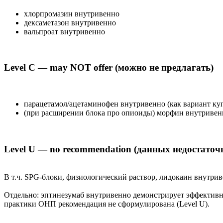
хлорпромазин внутривенно
дексаметазон внутривенно
вальпроат внутривенно
Level C — may NOT offer (можно не предлагать)
парацетамол/ацетаминофен внутривенно (как вариант к
(при расширении блока про опиоиды) морфин внутривенн
Level U — no recommendation (данных недостаточ
В т.ч. SPG-блоки, физиологический раствор, лидокаин внутрив
Отдельно: эптинезумаб внутривенно демонстрирует эффективн
практики ОНП рекомендация не сформулирована (Level U).