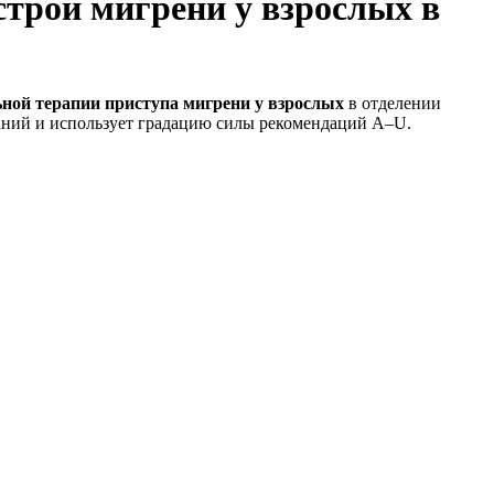
трой мигрени у взрослых в
ьной терапии приступа мигрени у взрослых
в отделении
аний и использует градацию силы рекомендаций A–U.