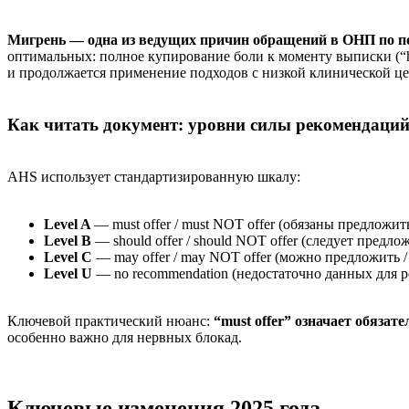
Мигрень — одна из ведущих причин обращений в ОНП по п
оптимальных: полное купирование боли к моменту выписки (“h
и продолжается применение подходов с низкой клинической ц
Как читать документ: уровни силы рекомендаци
AHS использует стандартизированную шкалу:
Level A
— must offer / must NOT offer (обязаны предложит
Level B
— should offer / should NOT offer (следует предлож
Level C
— may offer / may NOT offer (можно предложить /
Level U
— no recommendation (недостаточно данных для 
Ключевой практический нюанс:
“must offer” означает обяза
особенно важно для нервных блокад.
Ключевые изменения 2025 года