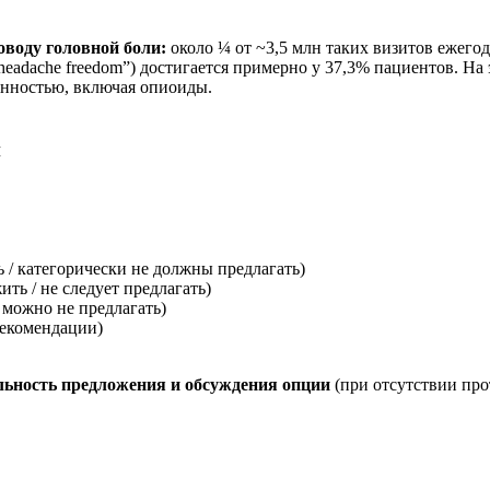
оводу головной боли:
около ¼ от ~3,5 млн таких визитов ежего
eadache freedom”) достигается примерно у 37,3% пациентов. На
енностью, включая опиоиды.
й
ь / категорически не должны предлагать)
ить / не следует предлагать)
 можно не предлагать)
рекомендации)
тельность предложения и обсуждения опции
(при отсутствии про