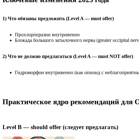
1) Что обязаны предложить (Level A — must offer)
Прохлорперазин внутривенно
Блокада большого затылочного нерва (greater occipital ne
2) Что не должно предлагаться (Level A — must NOT offer)
Гидроморфон внутривенно (как опиоид с неблагоприятны
Практическое ядро рекомендаций для
Level B — should offer (следует предлагать)