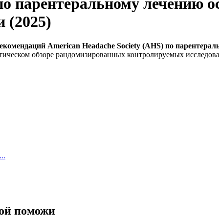
о парентеральному лечению ос
 (2025)
екомендаций American Headache Society (AHS) по парентерал
тическом обзоре рандомизированных контролируемых исследов
..
ной поможи