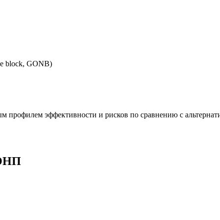
rve block, GONB)
м профилем эффективности и рисков по сравнению с альтернат
 ОНП