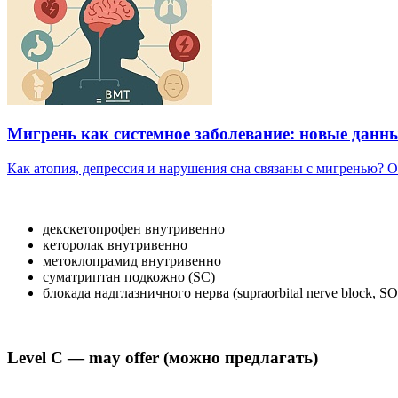
Мигрень как системное заболевание: новые данн
Как атопия, депрессия и нарушения сна связаны с мигренью? Об
декскетопрофен внутривенно
кеторолак внутривенно
метоклопрамид внутривенно
суматриптан подкожно (SC)
блокада надглазничного нерва (supraorbital nerve block, S
Level C — may offer (можно предлагать)