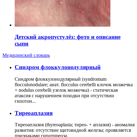
Детский акропустулёз: фото и описание
сыпи
Медицинский словарь
Cиндром флоккулонодулярный
Синдром флоккулонодулярный (syndromum
flocculonodulare; анат. flocculus cerebelli клочок мозжечка
+ nodulus cerebelli узелок мозжечка) - статическая
атаксия с нарушением походки при отсутствии
гипотон...
Тиреоаплазия
Тиреоаплазия (thyreoaplasia; тирео- + аплазия) - аномалия
развития: отсутствие щитовидной железы; проявляется
признаками гипотиреоза.