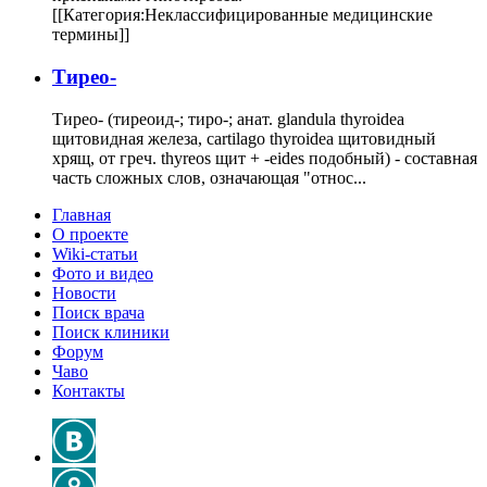
[[Категория:Неклассифицированные медицинские
термины]]
Тирео-
Тирео- (тиреоид-; тиро-; анат. glandula thyroidea
щитовидная железа, cartilago thyroidea щитовидный
хрящ, от греч. thyreos щит + -eides подобный) - составная
часть сложных слов, означающая "относ...
Главная
О проекте
Wiki-статьи
Фото и видео
Новости
Поиск врача
Поиск клиники
Форум
Чаво
Контакты