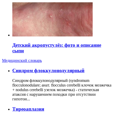
Детский акропустулёз: фото и описание
сыпи
Медицинский словарь
Cиндром флоккулонодулярный
Синдром флоккулонодулярный (syndromum
flocculonodulare; анат. flocculus cerebelli клочок мозжечка
+ nodulus cerebelli узелок мозжечка) - статическая
атаксия с нарушением походки при отсутствии
гипотон...
Тиреоаплазия