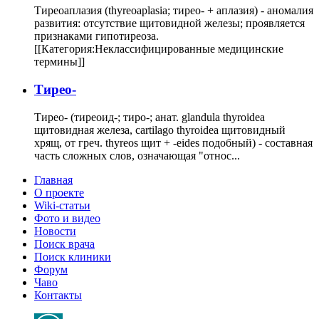
Тиреоаплазия (thyreoaplasia; тирео- + аплазия) - аномалия
развития: отсутствие щитовидной железы; проявляется
признаками гипотиреоза.
[[Категория:Неклассифицированные медицинские
термины]]
Тирео-
Тирео- (тиреоид-; тиро-; анат. glandula thyroidea
щитовидная железа, cartilago thyroidea щитовидный
хрящ, от греч. thyreos щит + -eides подобный) - составная
часть сложных слов, означающая "относ...
Главная
О проекте
Wiki-статьи
Фото и видео
Новости
Поиск врача
Поиск клиники
Форум
Чаво
Контакты