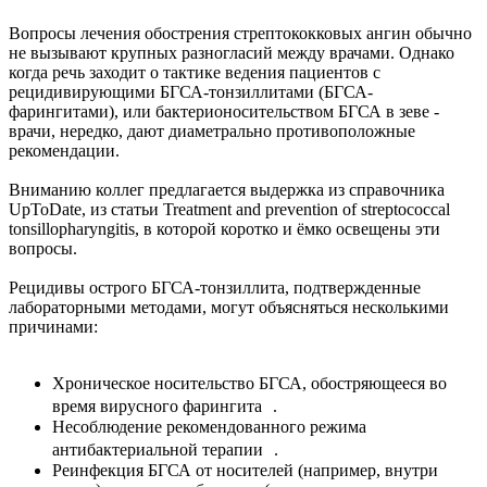
Вопросы лечения обострения стрептококковых ангин обычно
не вызывают крупных разногласий между врачами. Однако
когда речь заходит о тактике ведения пациентов с
рецидивирующими БГСА-тонзиллитами (БГСА-
фарингитами), или бактерионосительством БГСА в зеве -
врачи, нередко, дают диаметрально противоположные
рекомендации.
Вниманию коллег предлагается выдержка из справочника
UpToDate, из статьи Treatment and prevention of streptococcal
tonsillopharyngitis, в которой коротко и ёмко освещены эти
вопросы.
Рецидивы острого БГСА-тонзиллита, подтвержденные
лабораторными методами, могут объясняться несколькими
причинами:
Хроническое носительство БГСА, обостряющееся во
время вирусного фарингита .
Несоблюдение рекомендованного режима
антибактериальной терапии .
Реинфекция БГСА от носителей (например, внутри