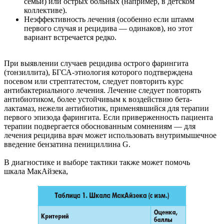
семьи) или острых больных (например, в детском
коллективе).
Неэффективность лечения (особенно если штамм
первого случая и рецидива — одинаков), но этот
вариант встречается редко.
При выявлении случаев рецидива острого фарингита
(тонзиллита), БГСА-этиология которого подтверждена
посевом или стрептатестом, следует повторить курс
антибактериального лечения. Лечение следует повторять
антибиотиком, более устойчивым к воздействию бета-
лактамаз, нежели антибиотик, применявшийся для терапии
первого эпизода фарингита. Если приверженность пациента
терапии подвергается обоснованным сомнениям — для
лечения рецидива врач может использовать внутримышечное
введение бензатина пенициллина G.
В диагностике и выборе тактики также может помочь
шкала МакАйзека,