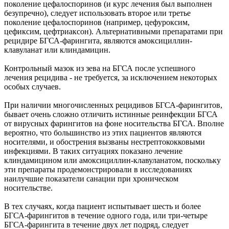
поколение цефалоспоринов (и курс лечения был выполнен
безупречно), следует использовать второе или третье
поколение цефалоспоринов (например, цефуроксим,
цефиксим, цефтриаксон). Альтернативными препаратами при
рецидире БГСА-фарингита, являются амоксициллин-
клавуланат или клиндамицин.
Контрольный мазок из зева на БГСА после успешного
лечения рецидива - не требуется, за исключением некоторых
особых случаев.
При наличии многочисленных рецидивов БГСА-фарингитов,
бывает очень сложно отличить истинные реинфекции БГСА
от вирусных фарингитов на фоне носительства БГСА. Вполне
вероятно, что большинство из этих пациентов являются
носителями, и обострения вызваны нестрептококковыми
инфекциями. В таких ситуациях показано лечение
клиндамицином или амоксициллин-клавуланатом, поскольку
эти препараты продемонстрировали в исследованиях
наилучшие показатели санации при хроническом
носительстве.
В тех случаях, когда пациент испытывает шесть и более
БГСА-фарингитов в течение одного года, или три-четыре
БГСА-фарингита в течение двух лет подряд, следует