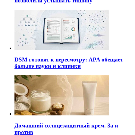
позволили услышать тишину
DSM готовят к пересмотру: APA обещает
больше науки и клиники
Домашний солнцезащитный крем. За и
против