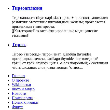
Тиреоаплазия
Тиреоаплазия (thyreoaplasia; тирео- + аплазия) - аномалия
развития: отсутствие щитовидной железы; проявляется
признаками гипотиреоза.
[[Категория:Неклассифицированные медицинские
термины]]
Тирео-
Тирео- (тиреоид-; тиро-; анат. glandula thyroidea
щитовидная железа, cartilago thyroidea щитовидный
хрящ, от греч. thyreos щит + -eides подобный) - составная
часть сложных слов, означающая "относ...
Главная
О проекте
Wiki-статьи
Фото и видео
Новости
Поиск врача
Поиск клиники
Форум