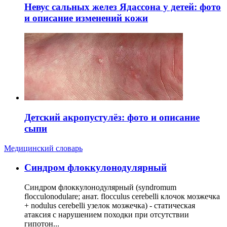
Невус сальных желез Ядассона у детей: фото
и описание изменений кожи
Детский акропустулёз: фото и описание
сыпи
Медицинский словарь
Cиндром флоккулонодулярный
Синдром флоккулонодулярный (syndromum
flocculonodulare; анат. flocculus cerebelli клочок мозжечка
+ nodulus cerebelli узелок мозжечка) - статическая
атаксия с нарушением походки при отсутствии
гипотон...