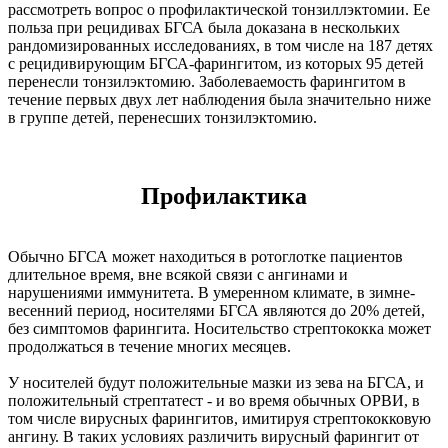
рассмотреть вопрос о профилактической тонзиллэктомии. Ее
польза при рецидивах БГСА была доказана в нескольких
рандомизированных исследованиях, в том числе на 187 детях
с рецидивирующим БГСА-фарингитом, из которых 95 детей
перенесли тонзилэктомию. Заболеваемость фарингитом в
течение первых двух лет наблюдения была значительно ниже
в группе детей, перенесших тонзилэктомию.
Профилактика
Обычно БГСА может находиться в ротоглотке пациентов
длительное время, вне всякой связи с ангинами и
нарушениями иммунитета. В умеренном климате, в зимне-
весенний период, носителями БГСА являются до 20% детей,
без симптомов фарингита. Носительство стрептококка может
продолжаться в течение многих месяцев.
У носителей будут положительные мазки из зева на БГСА, и
положительный стрептатест - и во время обычных ОРВИ, в
том числе вирусных фарингитов, имитируя стрептококковую
ангину. В таких условиях различить вирусный фарингит от