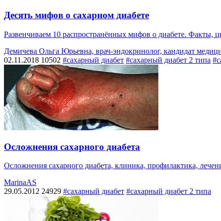
Десять мифов о сахарном диабете
Развенчиваем 10 распространённых мифов о диабете. Факты, ци
Демичева Ольга Юрьевна, врач-эндокринолог, кандидат медиц
02.11.2018
10502
#сахарный диабет
#сахарный диабет 2 типа
#с
Осложнения сахарного диабета
Осложнения сахарного диабета, клиника, профилактика, лечен
MarinaAS
29.05.2012
24929
#сахарный диабет
#сахарный диабет 2 типа