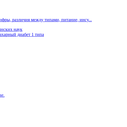
фры, различия между типами, питание, инсу...
инских наук
ахарный диабет 1 типа
ие.