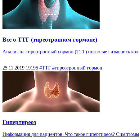
Все о ТТГ (тиреотропном гормоне)
Анализ на тиреотропный гормон (ТТГ) позволяет измерить коли
25.11.2019
19195
#ТТГ
#тиреотропный гормон
Гипертиреоз
Информация для пациентов. Что такое гипертиреоз? Симптомы,