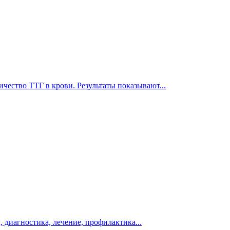
чество ТТГ в крови. Результаты показывают...
 диагностика, лечение, профилактика...