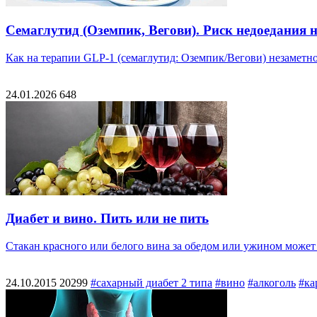
Семаглутид (Оземпик, Вегови). Риск недоедания 
Как на терапии GLP-1 (семаглутид: Оземпик/Вегови) незаметно 
24.01.2026
648
Диабет и вино. Пить или не пить
Стакан красного или белого вина за обедом или ужином может 
24.10.2015
20299
#сахарный диабет 2 типа
#вино
#алкоголь
#ка