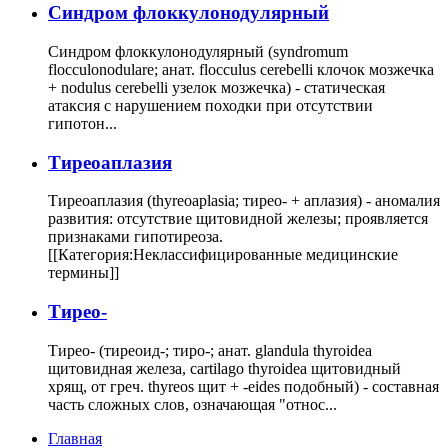
Cиндром флоккулонодулярный
Синдром флоккулонодулярный (syndromum
flocculonodulare; анат. flocculus cerebelli клочок мозжечка
+ nodulus cerebelli узелок мозжечка) - статическая
атаксия с нарушением походки при отсутствии
гипотон...
Тиреоаплазия
Тиреоаплазия (thyreoaplasia; тирео- + аплазия) - аномалия
развития: отсутствие щитовидной железы; проявляется
признаками гипотиреоза.
[[Категория:Неклассифицированные медицинские
термины]]
Тирео-
Тирео- (тиреоид-; тиро-; анат. glandula thyroidea
щитовидная железа, cartilago thyroidea щитовидный
хрящ, от греч. thyreos щит + -eides подобный) - составная
часть сложных слов, означающая "относ...
Главная