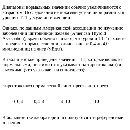
Диапазоны нормальных значений обычно увеличиваются с
возрастом. Исследования не показали устойчивой разницы в
уровнях ТТГ у мужчин и женщин.
Однако, по данным Американской ассоциации по изучению
заболеваний щитовидной железы (American Thyroid
Association), врачи обычно считают, что уровни ТТГ находятся
в пределах нормы, если они в диапазоне от 0,4 до 4,0
миллиединиц на литр (мЕд/л).
В таблице ниже приведены значения ТТГ, которые являются
нормальными, низкими (что указывает на тиреотоксикоз) и
высокими (что указывает на гипотиреоз):
тиреотоксикоз
норма
легкий гипотиреоз
гипотиреоз
0–0,4
0,4–4
4–10
10
В большинстве лабораторий используются эти референсные
значения.