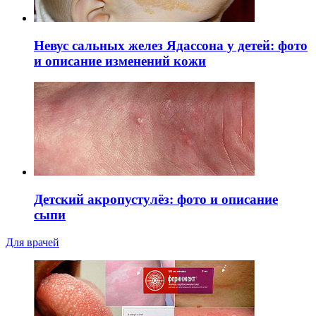
Невус сальных желез Ядассона у детей: фото
и описание изменений кожи
Детский акропустулёз: фото и описание
сыпи
Для врачей