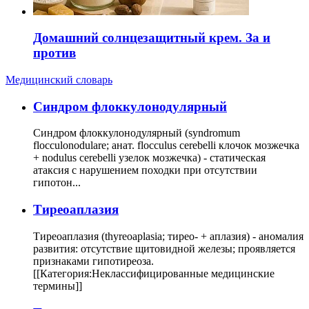
Домашний солнцезащитный крем. За и
против
Медицинский словарь
Cиндром флоккулонодулярный
Синдром флоккулонодулярный (syndromum
flocculonodulare; анат. flocculus cerebelli клочок мозжечка
+ nodulus cerebelli узелок мозжечка) - статическая
атаксия с нарушением походки при отсутствии
гипотон...
Тиреоаплазия
Тиреоаплазия (thyreoaplasia; тирео- + аплазия) - аномалия
развития: отсутствие щитовидной железы; проявляется
признаками гипотиреоза.
[[Категория:Неклассифицированные медицинские
термины]]