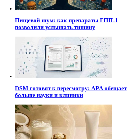
Пищевой шум: как препараты ГПП-1
позволили услышать тишину
DSM готовят к пересмотру: APA обещает
больше науки и клиники