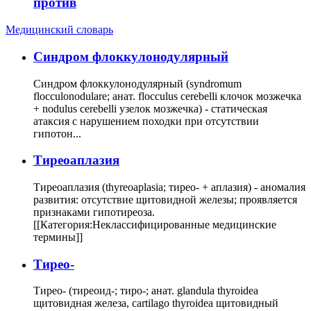
против
Медицинский словарь
Cиндром флоккулонодулярный
Синдром флоккулонодулярный (syndromum
flocculonodulare; анат. flocculus cerebelli клочок мозжечка
+ nodulus cerebelli узелок мозжечка) - статическая
атаксия с нарушением походки при отсутствии
гипотон...
Тиреоаплазия
Тиреоаплазия (thyreoaplasia; тирео- + аплазия) - аномалия
развития: отсутствие щитовидной железы; проявляется
признаками гипотиреоза.
[[Категория:Неклассифицированные медицинские
термины]]
Тирео-
Тирео- (тиреоид-; тиро-; анат. glandula thyroidea
щитовидная железа, cartilago thyroidea щитовидный