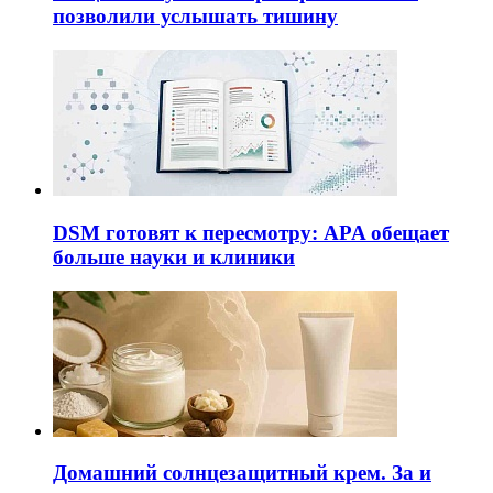
позволили услышать тишину
DSM готовят к пересмотру: APA обещает
больше науки и клиники
Домашний солнцезащитный крем. За и