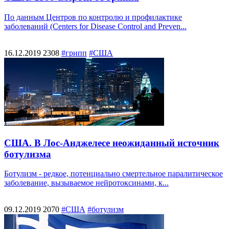
По данным Центров по контролю и профилактике
заболеваний (Centers for Disease Control and Preven...
16.12.2019
2308
#грипп
#США
США. В Лос-Анджелесе неожиданный источник
ботулизма
Ботулизм - редкое, потенциально смертельное паралитическое
заболевание, вызываемое нейротоксинами, к...
09.12.2019
2070
#США
#ботулизм