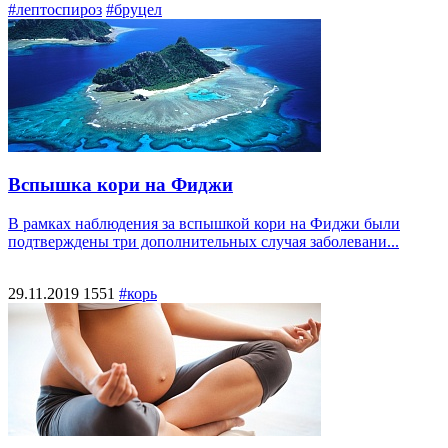
#лептоспироз
#бруцел
Вспышка кори на Фиджи
В рамках наблюдения за вспышкой кори на Фиджи были
подтверждены три дополнительных случая заболевани...
29.11.2019
1551
#корь