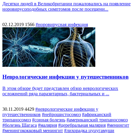
Десятки людей в Великобритании пожаловались на появление
норовирусоподобных симптомов после посещени...
02.12.2019
1566
#норовирусная инфекция
Неврологические инфекции у путешественников
В этом обзоре будет представлен обзор неврологических
осложнений ряда паразитарных, бактериальных и ...
30.11.2019
4429
#неврологические инфекции у
путешественников
#нейрошистосомоз
#африканский
трипаносомоз
#сонная болезнь
#американский трипаносомоз
#болезнь Шагаса
#малярия
#церебральная малярия
#менингит
#менингококковый менингит
#лихорадка цуцугамуши