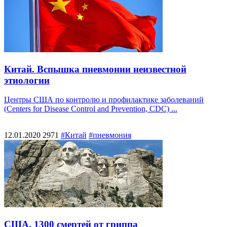
Китай. Вспышка пневмонии неизвестной
этиологии
Центры США по контролю и профилактике заболеваний
(Centers for Disease Control and Prevention, CDC) ...
12.01.2020
2971
#Китай
#пневмония
США. 1300 смертей от гриппа