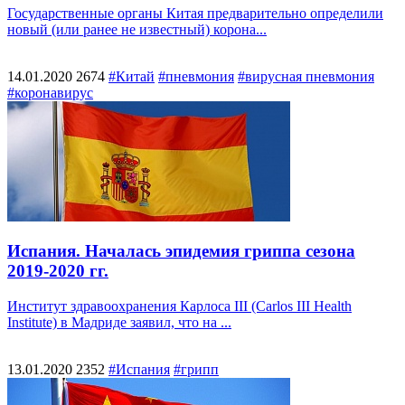
Государственные органы Китая предварительно определили
новый (или ранее не известный) корона...
14.01.2020
2674
#Китай
#пневмония
#вирусная пневмония
#коронавирус
Испания. Началась эпидемия гриппа сезона
2019-2020 гг.
Институт здравоохранения Карлоса III (Carlos III Health
Institute) в Мадриде заявил, что на ...
13.01.2020
2352
#Испания
#грипп