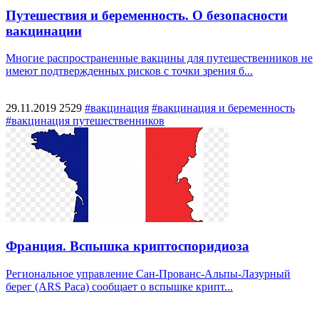
Путешествия и беременность. О безопасности
вакцинации
Многие распространенные вакцины для путешественников не
имеют подтвержденных рисков с точки зрения б...
29.11.2019
2529
#вакцинация
#вакцинация и беременность
#вакцинация путешественников
Франция. Вспышка криптоспоридиоза
Региональное управление Сан-Прованс-Альпы-Лазурный
берег (ARS Paca) сообщает о вспышке крипт...