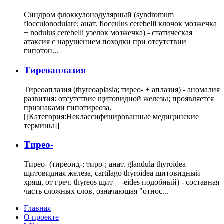
Синдром флоккулонодулярный (syndromum
flocculonodulare; анат. flocculus cerebelli клочок мозжечка
+ nodulus cerebelli узелок мозжечка) - статическая
атаксия с нарушением походки при отсутствии
гипотон...
Тиреоаплазия
Тиреоаплазия (thyreoaplasia; тирео- + аплазия) - аномалия
развития: отсутствие щитовидной железы; проявляется
признаками гипотиреоза.
[[Категория:Неклассифицированные медицинские
термины]]
Тирео-
Тирео- (тиреоид-; тиро-; анат. glandula thyroidea
щитовидная железа, cartilago thyroidea щитовидный
хрящ, от греч. thyreos щит + -eides подобный) - составная
часть сложных слов, означающая "относ...
Главная
О проекте