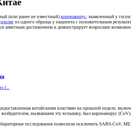
Китае
вый (или ранее не известный)
коронавирус
, выявленный у госпи
я
изолят
из одного образца у пациента с положительным результа
ется заметным достижением и демонстрирует возросшие возможн
ии
 f...
предоставленная китайскими властями на прошлой неделе, включ
 возбудителем, вызвавшим эту вспышку, был коронавирус (CoV)
лабораторные исследования позволили исключить SARS-CoV, ME