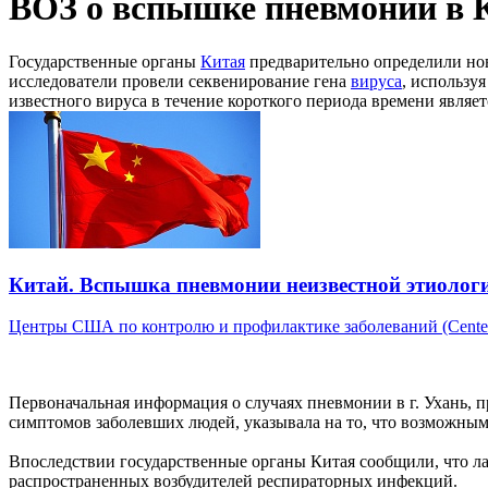
ВОЗ о вспышке пневмонии в 
Государственные органы
Китая
предварительно определили но
исследователи провели секвенирование гена
вируса
, использу
известного вируса в течение короткого периода времени явля
Китай. Вспышка пневмонии неизвестной этиолог
Центры США по контролю и профилактике заболеваний (Centers
Первоначальная информация о случаях пневмонии в г. Ухань, 
симптомов заболевших людей, указывала на то, что возможным
Впоследствии государственные органы Китая сообщили, что 
распространенных возбудителей респираторных инфекций.