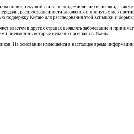
тобы понять текущий статус и эпидемиологию вспышки, а такж
передачи, распространенности заражения и принятых мер проти
кую поддержку Китаю для расследования этой вспышки и борьбы
ожет властям в других странах выявлять заболевание и приним
и пневмонии, которые недавно посещали г. Ухань.
ников. На основании имеющейся в настоящее время информации 