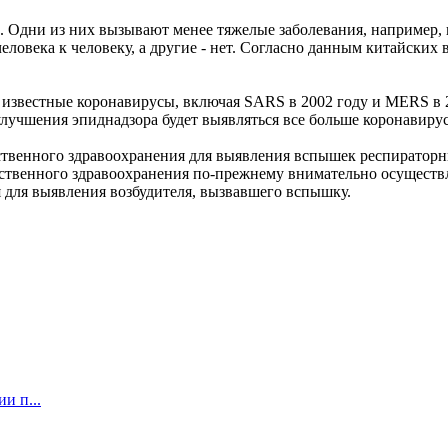
Одни из них вызывают менее тяжелые заболевания, например, про
овека к человеку, а другие - нет. Согласно данным китайских 
 известные коронавирусы, включая SARS в 2002 году и MERS в 
улучшения эпиднадзора будет выявляться все больше коронавиру
венного здравоохранения для выявления вспышек респираторны
ственного здравоохранения по-прежнему внимательно осуществ
 для выявления возбудителя, вызвавшего вспышку.
и п...