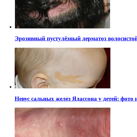
Эрозивный пустулёзный дерматоз волосистой 
Невус сальных желез Ядассона у детей: фото