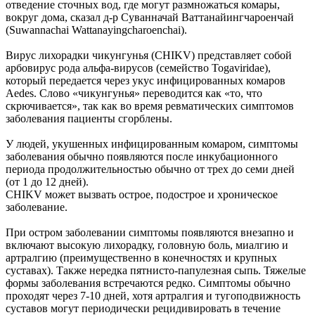
отведение сточных вод, где могут размножаться комары,
вокруг дома, сказал д-р Суванначай Ваттанайингчароенчай
(Suwannachai Wattanayingcharoenchai).
Вирус лихорадки чикунгунья (CHIKV) представляет собой
арбовирус рода альфа-вирусов (семейство Togaviridae),
который передается через укус инфицированных комаров
Aedes. Слово «чикунгунья» переводится как «то, что
скрючивается», так как во время ревматических симптомов
заболевания пациенты сгорблены.
У людей, укушенных инфицированным комаром, симптомы
заболевания обычно появляются после инкубационного
периода продолжительностью обычно от трех до семи дней
(от 1 до 12 дней).
CHIKV может вызвать острое, подострое и хроническое
заболевание.
При остром заболевании симптомы появляются внезапно и
включают высокую лихорадку, головную боль, миалгию и
артралгию (преимущественно в конечностях и крупных
суставах). Также нередка пятнисто-папулезная сыпь. Тяжелые
формы заболевания встречаются редко. Симптомы обычно
проходят через 7-10 дней, хотя артралгия и тугоподвижность
суставов могут периодически рецидивировать в течение