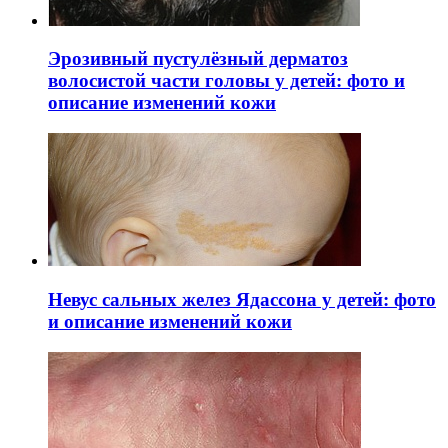
Эрозивный пустулёзный дерматоз
волосистой части головы у детей: фото и
описание изменений кожи
Невус сальных желез Ядассона у детей: фото
и описание изменений кожи