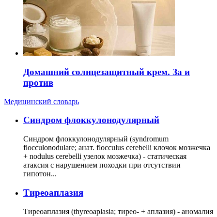
Домашний солнцезащитный крем. За и
против
Медицинский словарь
Cиндром флоккулонодулярный
Синдром флоккулонодулярный (syndromum
flocculonodulare; анат. flocculus cerebelli клочок мозжечка
+ nodulus cerebelli узелок мозжечка) - статическая
атаксия с нарушением походки при отсутствии
гипотон...
Тиреоаплазия
Тиреоаплазия (thyreoaplasia; тирео- + аплазия) - аномалия