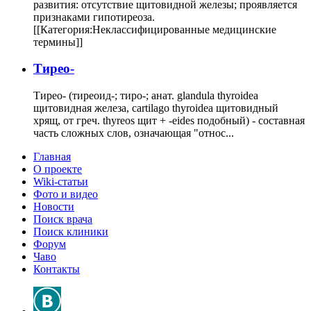
развития: отсутствие щитовидной железы; проявляется
признаками гипотиреоза.
[[Категория:Неклассифицированные медицинские
термины]]
Тирео-
Тирео- (тиреоид-; тиро-; анат. glandula thyroidea
щитовидная железа, cartilago thyroidea щитовидный
хрящ, от греч. thyreos щит + -eides подобный) - составная
часть сложных слов, означающая "относ...
Главная
О проекте
Wiki-статьи
Фото и видео
Новости
Поиск врача
Поиск клиники
Форум
Чаво
Контакты