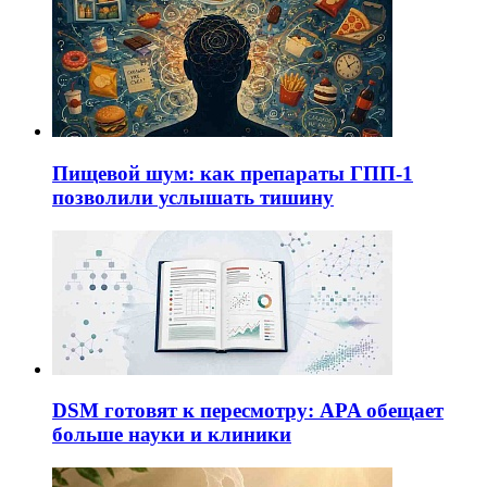
Пищевой шум: как препараты ГПП-1
позволили услышать тишину
DSM готовят к пересмотру: APA обещает
больше науки и клиники