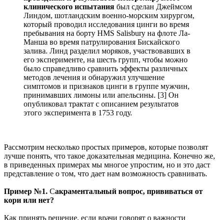
клинического испытания
был сделан Джеймсом
Линдом, шотландским военно-морским хирургом,
который проводил исследования цинги во время
пребывания на борту HMS Salisbury на флоте Ла-
Манша во время патрулирования Бискайского
залива. Линд разделил моряков, участвовавших в
его эксперименте, на шесть групп, чтобы можно
было справедливо сравнить эффекты различных
методов лечения и обнаружил улучшение
симптомов и признаков цинги в группе мужчин,
принимавших лимоны или апельсины. [3] Он
опубликовал трактат с описанием результатов
этого эксперимента в 1753 году.
Рассмотрим несколько простых примеров, которые позволят
лучше понять, что такое доказательная медицина. Конечно же,
в приведенных примерах мы многое упростим, но и это даст
представление о том, что дает нам возможность сравнивать.
Пример №1.
С
акраментальный вопрос, прививаться от
кори или нет?
Как принять решение, если врачи говорят о важности