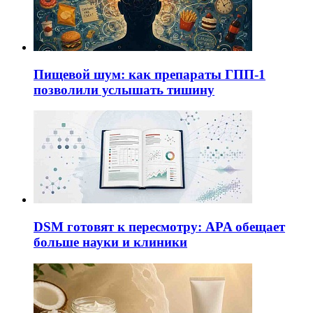
Пищевой шум: как препараты ГПП-1
позволили услышать тишину
DSM готовят к пересмотру: APA обещает
больше науки и клиники