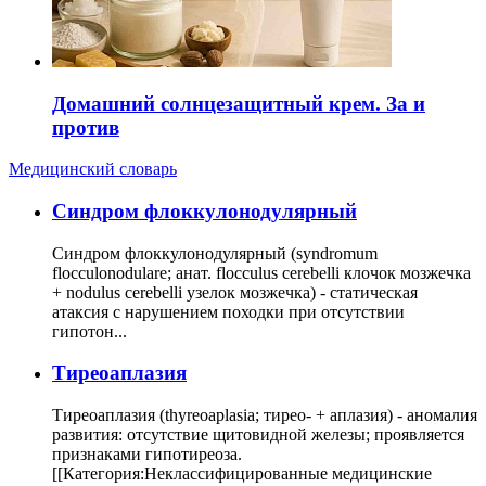
Домашний солнцезащитный крем. За и
против
Медицинский словарь
Cиндром флоккулонодулярный
Синдром флоккулонодулярный (syndromum
flocculonodulare; анат. flocculus cerebelli клочок мозжечка
+ nodulus cerebelli узелок мозжечка) - статическая
атаксия с нарушением походки при отсутствии
гипотон...
Тиреоаплазия
Тиреоаплазия (thyreoaplasia; тирео- + аплазия) - аномалия
развития: отсутствие щитовидной железы; проявляется
признаками гипотиреоза.
[[Категория:Неклассифицированные медицинские