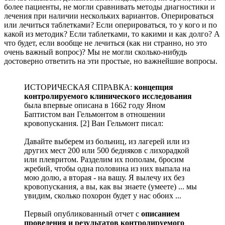
более пациенты, не могли сравнивать методы диагностики и
лечения при наличии нескольких вариантов. Оперироваться
или лечиться таблетками? Если оперироваться, то у кого и по
какой из методик? Если таблетками, то какими и как долго? А
что будет, если вообще не лечиться (как ни странно, но это
очень важный вопрос)? Мы не могли сколько-нибудь
достоверно ответить на эти простые, но важнейшие вопросы.
ИСТОРИЧЕСКАЯ СПРАВКА:
концепция
контролируемого клинического исследования
была впервые описана в 1662 году Яном
Баптистом ван Гельмонтом в отношении
кровопускания. [2] Ван Гельмонт писал:
Давайте выберем из больниц, из лагерей или из
других мест 200 или 500 бедняков с лихорадкой
или плевритом. Разделим их пополам, бросим
жребий, чтобы одна половина из них выпала на
мою долю, а вторая - на вашу. Я вылечу их без
кровопускания, а вы, как вы знаете (умеете) ... мы
увидим, сколько похорон будет у нас обоих ...
Первый опубликованный отчет с
описанием
проведения и результатов контролируемого