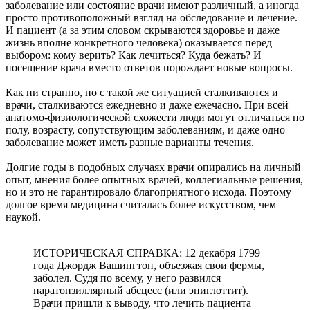
заболевание или состояние врачи имеют различный, а иногда
просто противоположный взгляд на обследование и лечение.
И пациент (а за этим словом скрываются здоровье и даже
жизнь вполне конкретного человека) оказывается перед
выбором: кому верить? Как лечиться? Куда бежать? И
посещение врача вместо ответов порождает новые вопросы.
Как ни странно, но с такой же ситуацией сталкиваются и
врачи, сталкиваются ежедневно и даже ежечасно. При всей
анатомо-физиологической схожести люди могут отличаться по
полу, возрасту, сопутствующим заболеваниям, и даже одно
заболевание может иметь разные варианты течения.
Долгие годы в подобных случаях врачи опирались на личный
опыт, мнения более опытных врачей, коллегиальные решения,
но и это не гарантировало благоприятного исхода. Поэтому
долгое время медицина считалась более искусством, чем
наукой.
ИСТОРИЧЕСКАЯ СПРАВКА: 12 декабря 1799
года Джордж Вашингтон, объезжая свои фермы,
заболел. Судя по всему, у него развился
паратонзиллярный абсцесс (или эпиглоттит).
Врачи пришли к выводу, что лечить пациента