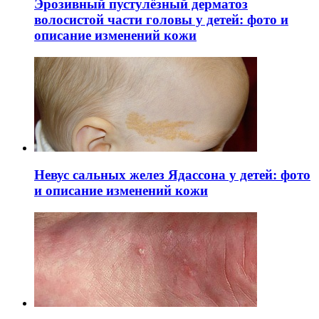
Эрозивный пустулёзный дерматоз
волосистой части головы у детей: фото и
описание изменений кожи
Невус сальных желез Ядассона у детей: фото
и описание изменений кожи