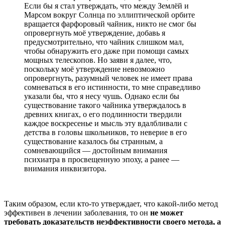
Если бы я стал утверждать, что между Землёй и
Марсом вокруг Солнца по эллиптической орбите
вращается фарфоровый чайник, никто не смог бы
опровергнуть моё утверждение, добавь я
предусмотрительно, что чайник слишком мал,
чтобы обнаружить его даже при помощи самых
мощных телескопов. Но заяви я далее, что,
поскольку моё утверждение невозможно
опровергнуть, разумный человек не имеет права
сомневаться в его истинности, то мне справедливо
указали бы, что я несу чушь. Однако если бы
существование такого чайника утверждалось в
древних книгах, о его подлинности твердили
каждое воскресенье и мысль эту вдалбливали с
детства в головы школьников, то неверие в его
существование казалось бы странным, а
сомневающийся — достойным внимания
психиатра в просвещенную эпоху, а ранее —
внимания инквизитора.
Таким образом, если кто-то утверждает, что какой-либо метод
эффективен в лечении заболевания, то он
не может
требовать доказательств неэффективности своего метода, а