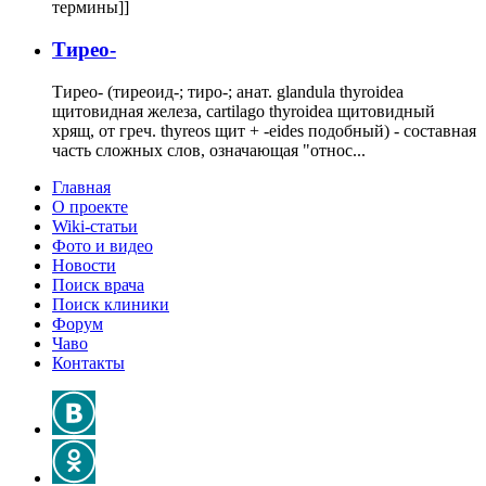
термины]]
Тирео-
Тирео- (тиреоид-; тиро-; анат. glandula thyroidea
щитовидная железа, cartilago thyroidea щитовидный
хрящ, от греч. thyreos щит + -eides подобный) - составная
часть сложных слов, означающая "относ...
Главная
О проекте
Wiki-статьи
Фото и видео
Новости
Поиск врача
Поиск клиники
Форум
Чаво
Контакты