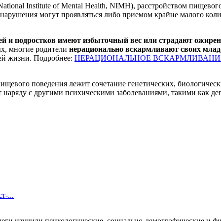
ional Institute of Mental Health, NIMH), расстройством пищево
 нарушения могут проявляться либо приемом крайне малого кол
тей и подростков имеют избыточный вес или страдают ожире
ых, многие родители
нерационально вскармливают своих млад
ей жизни. Подробнее:
НЕРАЦИОНАЛЬНОЕ ВСКАРМЛИВАНИ
пищевого поведения лежит сочетание генетических, биологичес
т наряду с другими психическими заболеваниями, такими как де
-...
леги изучили психологические, социально-демографические и физ