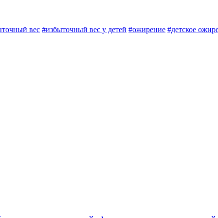
ыточный вес
#избыточный вес у детей
#ожирение
#детское ожир