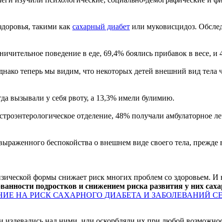
здоровья, такими как
сахарный диабет
или муковисцидоз. Обслед
ичительное поведение в еде, 69,4% боялись прибавок в весе, и 
ако теперь мы видим, что некоторых детей внешний вид тела ч
гда вызывали у себя рвоту, а 13,3% имели булимию.
строэнтерологическое отделение, 48% получали амбулаторное ле
ыраженного беспокойства о внешнем виде своего тела, прежде в
ческой формы снижает риск многих проблем со здоровьем. И вот
ванности подростков и снижением риска развития у них саха
НИЕ НА РИСК САХАРНОГО ДИАБЕТА И ЗАБОЛЕВАНИЙ С
издевались над ними, или оскорбляли их при любой возможности