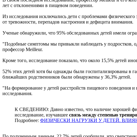
лет с отклонениями в пищевом поведении.
Из исследования исключались дети с проблемами физического 
от тревожности, перепадов настроения и дефицита внимания.
Ученые обнаружили, что 95% обследованных детей имели огран
"Подобные симптомы мы привыкли наблюдать у подростков, одн
профессор Meilleur.
Кроме того, исследование показало, что около 15,5% детей ино
52% этих детей хотя бы однажды были госпитализированы в га
ближайших родственников были обнаружены у 36,3% детей.
"На формирование у детей расстройств пищевого поведения и в
исследования.
К СВЕДЕНИЮ: Давно известно, что наличие хорошей физи
исследование, изучавшее
связь между степенью трениро
Подробнее:
ФИЗИЧЕСКИ НАГРУЗКИ У ДЕТЕЙ. ВЛИЯ
По полученным данным, 22,7% детей сообщили, что сверстники 