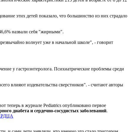
ование этих детей показало, что большинство из них страдало
46,6% назвали себя "жирными".
резвычайно волнует уже в начальной школе", - говорит
чение у гастроэнтеролога. Психиатрические проблемы среди
сего влияют издевательства сверстников". - считают авторы
 теперь в журнале Pediatrics опубликовано первое
рного диабета и сердечно-сосудистых заболеваний
.
ЕРДЦА
, и сами дети заявляли, что именно это стало триггером