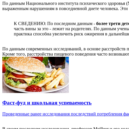
По данным Национального института психического здоровья (Nat
выраженным нарушениям в повседневной диете человека. Эти
К СВЕДЕНИЮ: По последним данным -
более трети де
часть вины за это - лежит на родителях. По данным учен
практика способна увеличить риск ожирения в дальнейш
По данным современных исследований, в основе расстройств 
Кроме того, расстройства пищевого поведения часто возникаю
Фаст-фуд и школьная успеваемость
Проведенные ранее исследования последствий потребления фаст
В своем последнем исследовании, профессор Meilleur и его кол