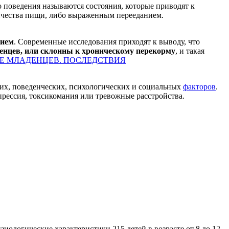
го поведения называются состояния, которые приводят к
ичества пищи, либо выраженным перееданием.
нием
. Современные исследования приходят к выводу, что
енцев, или склонны к хроническому перекорму
, и такая
Е МЛАДЕНЦЕВ. ПОСЛЕДСТВИЯ
ких, поведенческих, психологических и социальных
факторов
.
прессия, токсикомания или тревожные расстройства.
иологические характеристики 215 детей в возрасте от 8 до 12