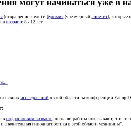
ения могут начинаться уже в 
ия
(отвращение к еде) и
булимия
(чрезмерный
аппетит
), которые
ы в
возрасте
8 - 12 лет.
х...
таты своих
исследований
в этой области на конференции Eating Dis
т:
о в
подростковом возрасте
, но наши работы показывают, что эта
 и значительная гиподиагностика в этой области медицины".