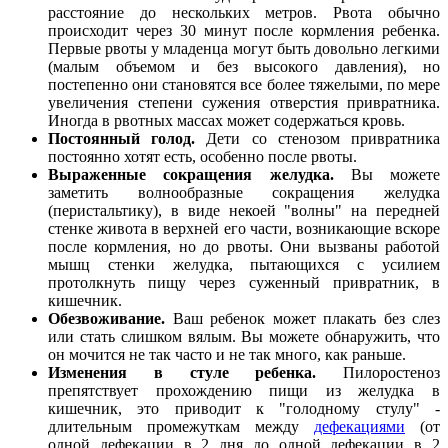
расстояние до нескольких метров. Рвота обычно
происходит через 30 минут после кормления ребенка.
Первые рвоты у младенца могут быть довольно легкими
(малым объемом и без высокого давления), но
постепенно они становятся все более тяжелыми, по мере
увеличения степени сужения отверстия привратника.
Иногда в рвотных массах может содержаться кровь.
Постоянный голод.
Дети со стенозом привратника
постоянно хотят есть, особенно после рвоты.
Выраженные сокращения желудка.
Вы можете
заметить волнообразные сокращения желудка
(перистальтику), в виде некоей "волны" на передней
стенке живота в верхней его части, возникающие вскоре
после кормления, но до рвоты. Они вызваны работой
мышц стенки желудка, пытающихся с усилием
протолкнуть пищу через суженный привратник, в
кишечник.
Обезвоживание.
Ваш ребенок может плакать без слез
или стать слишком вялым. Вы можете обнаружить, что
он мочится не так часто и не так много, как раньше.
Изменения в стуле ребенка.
Пилоростеноз
препятствует прохождению пищи из желудка в
кишечник, это приводит к "голодному стулу" -
длительным промежуткам между
дефекациями
(от
одной дефекации в 2 дня до одной дефекации в 2