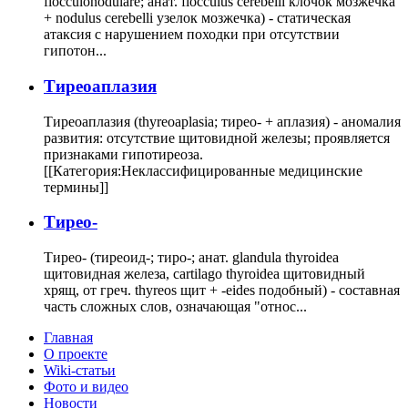
flocculonodulare; анат. flocculus cerebelli клочок мозжечка
+ nodulus cerebelli узелок мозжечка) - статическая
атаксия с нарушением походки при отсутствии
гипотон...
Тиреоаплазия
Тиреоаплазия (thyreoaplasia; тирео- + аплазия) - аномалия
развития: отсутствие щитовидной железы; проявляется
признаками гипотиреоза.
[[Категория:Неклассифицированные медицинские
термины]]
Тирео-
Тирео- (тиреоид-; тиро-; анат. glandula thyroidea
щитовидная железа, cartilago thyroidea щитовидный
хрящ, от греч. thyreos щит + -eides подобный) - составная
часть сложных слов, означающая "относ...
Главная
О проекте
Wiki-статьи
Фото и видео
Новости