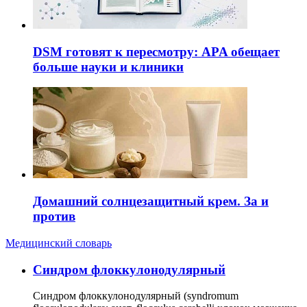
DSM готовят к пересмотру: APA обещает
больше науки и клиники
Домашний солнцезащитный крем. За и
против
Медицинский словарь
Cиндром флоккулонодулярный
Синдром флоккулонодулярный (syndromum