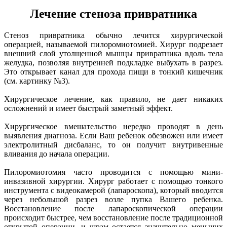
Лечение стеноза привратника
Стеноз привратника обычно лечится хирургической
операцией, называемой пилоромиотомией. Хирург подрезает
внешний слой утолщенной мышцы привратника вдоль тела
желудка, позволяя внутренней подкладке выбухать в разрез.
Это открывает канал для прохода пищи в тонкий кишечник
(см. картинку №3).
Хирургическое лечение, как правило, не дает никаких
осложнений и имеет быстрый заметный эффект.
Хирургическое вмешательство нередко проводят в день
выявления диагноза. Если Ваш ребенок обезвожен или имеет
электролитный дисбаланс, то он получит внутривенные
вливания до начала операции.
Пилоромиотомия часто проводится с помощью мини-
инвазивной хирургии. Хирург работает с помощью тонкого
инструмента с видеокамерой (лапароскопа), который вводится
через небольшой разрез возле пупка Вашего ребенка.
Восстановление после лапароскопической операции
происходит быстрее, чем восстановление после традиционной
открытой операции, и шрам остается значительно меньших