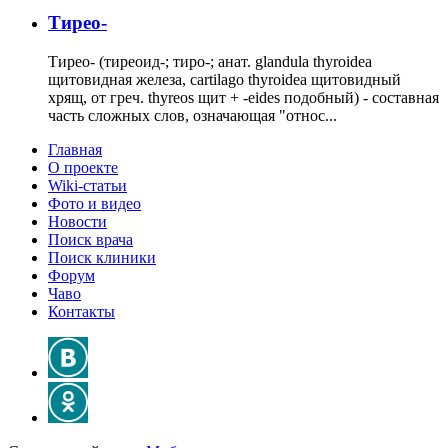
Тирео-
Тирео- (тиреоид-; тиро-; анат. glandula thyroidea
щитовидная железа, cartilago thyroidea щитовидный
хрящ, от греч. thyreos щит + -eides подобный) - составная
часть сложных слов, означающая "относ...
Главная
О проекте
Wiki-статьи
Фото и видео
Новости
Поиск врача
Поиск клиники
Форум
Чаво
Контакты