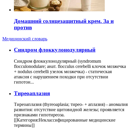
Домашний солнцезащитный крем. За и
против
Медицинский словарь
Cиндром флоккулонодулярный
Синдром флоккулонодулярный (syndromum
flocculonodulare; анат. flocculus cerebelli клочок мозжечка
+ nodulus cerebelli узелок мозжечка) - статическая
атаксия с нарушением походки при отсутствии
гипотон...
Тиреоаплазия
Тиреоаплазия (thyreoaplasia; тирео- + аплазия) - аномалия
развития: отсутствие щитовидной железы; проявляется
признаками гипотиреоза.
[[Категория:Неклассифицированные медицинские
термины]]