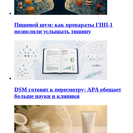
Пищевой шум: как препараты ГПП-1
позволили услышать тишину
DSM готовят к пересмотру: APA обещает
больше науки и клиники