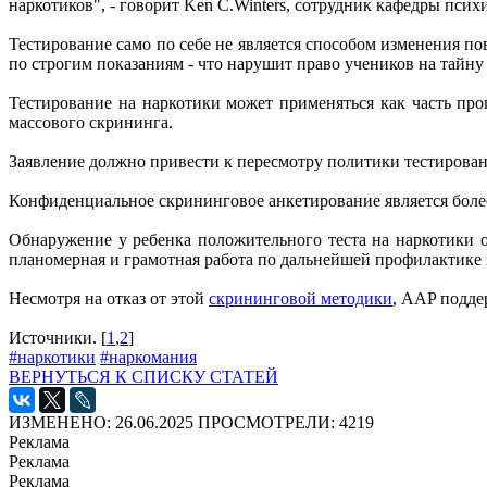
наркотиков", - говорит Ken C.Winters, сотрудник кафедры пси
Тестирование само по себе не является способом изменения п
по строгим показаниям - что нарушит право учеников на тайн
Тестирование на наркотики может применяться как часть пр
массового скрининга.
Заявление должно привести к пересмотру политики тестировани
Конфиденциальное скрининговое анкетирование является более
Обнаружение у ребенка положительного теста на наркотики о
планомерная и грамотная работа по дальнейшей профилактике 
Несмотря на отказ от этой
скрининговой методики
, AAP подде
Источники. [
1
,
2
]
#наркотики
#наркомания
ВЕРНУТЬСЯ К СПИСКУ СТАТЕЙ
ИЗМЕНЕНО: 26.06.2025
ПРОСМОТРЕЛИ: 4219
Реклама
Реклама
Реклама