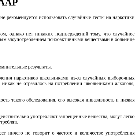
 ААР
не рекомендуется использовать случайные тесты на наркотики
м, однако нет никаких подтверждений тому, что случайное
ковым злоупотреблением психоактивными веществами в больнице
омнительные результаты.
бления наркотиков школьниками из-за случайных выборочных
о никак не отразилось на потреблении школьниками алкоголя,
сть такого обследования, его высокая инвазивность и низкая
действительно употребляют запрещенные вещества, могут легко
отреблять.
ст ничего не говорит о частоте и количестве употребления