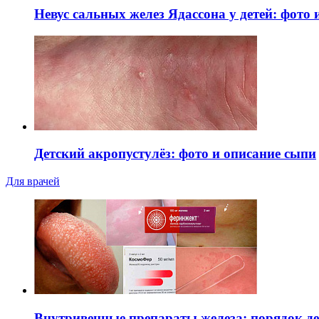
Невус сальных желез Ядассона у детей: фото
Детский акропустулёз: фото и описание сыпи
Для врачей
Внутривенные препараты железа: порядок д