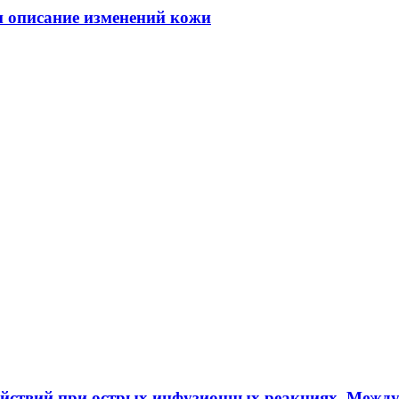
 и описание изменений кожи
ействий при острых инфузионных реакциях. Межд