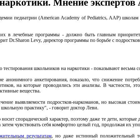
 наркотики. Мнение экспертов
мии педиатрии (American Academy of Pediatrics, AAP) школам 
их в лечебные программы - должно быть главным приоритето
оворит Dr.Sharon Levy, директор программы по борьбе с подрост
 тестирования школьников на наркотики - показывают весьма с
ме анонимного анкетирования, показало, что снижение потре
отиков, на которые проводились эти анализы. В частности, эт
активные вещества.
чение выявляемости подростков-наркоманов, но высокая стоимо
 школьную практику", - говорит доктор Леви.
носит спорадический характер, поэтому даже те дети, которые 
 затем чувствовать себя комфортно целый год, продолжая их уп
жительным результатам
, но даже истинный положительный те