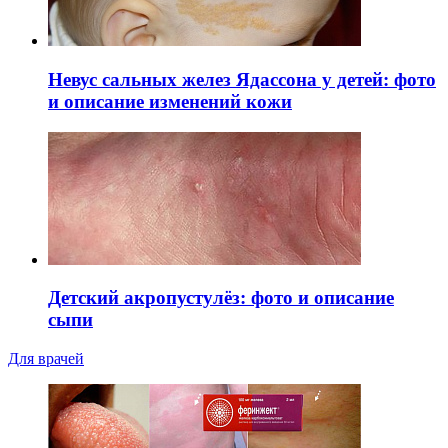
Невус сальных желез Ядассона у детей: фото
и описание изменений кожи
Детский акропустулёз: фото и описание
сыпи
Для врачей