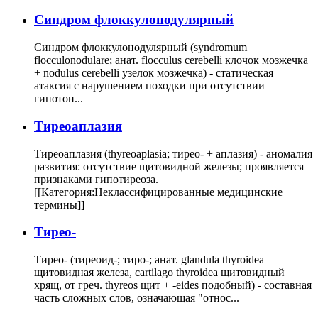
Cиндром флоккулонодулярный
Синдром флоккулонодулярный (syndromum
flocculonodulare; анат. flocculus cerebelli клочок мозжечка
+ nodulus cerebelli узелок мозжечка) - статическая
атаксия с нарушением походки при отсутствии
гипотон...
Тиреоаплазия
Тиреоаплазия (thyreoaplasia; тирео- + аплазия) - аномалия
развития: отсутствие щитовидной железы; проявляется
признаками гипотиреоза.
[[Категория:Неклассифицированные медицинские
термины]]
Тирео-
Тирео- (тиреоид-; тиро-; анат. glandula thyroidea
щитовидная железа, cartilago thyroidea щитовидный
хрящ, от греч. thyreos щит + -eides подобный) - составная
часть сложных слов, означающая "относ...