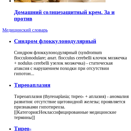
Домашний солнцезащитный крем. За и
против
Медицинский словарь
Cиндром флоккулонодулярный
Синдром флоккулонодулярный (syndromum
flocculonodulare; анат. flocculus cerebelli клочок мозжечка
+ nodulus cerebelli узелок мозжечка) - статическая
атаксия с нарушением походки при отсутствии
гипотон...
Тиреоаплазия
Тиреоаплазия (thyreoaplasia; тирео- + аплазия) - аномалия
развития: отсутствие щитовидной железы; проявляется
признаками гипотиреоза.
[[Категория:Неклассифицированные медицинские
термины]]
Тирео-