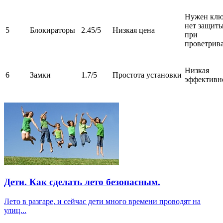
Нужен клю
нет защит
5
Блокираторы
2.45/5
Низкая цена
при
проветрив
Низкая
6
Замки
1.7/5
Простота установки
эффективн
Дети. Как сделать лето безопасным.
Лето в разгаре, и сейчас дети много времени проводят на
улиц...