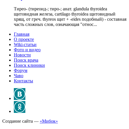
Тирео- (тиреоид-; тиро-; анат. glandula thyroidea
щитовидная железа, cartilago thyroidea щитовидный
хрящ, от греч. thyreos щит + -eides подобный) - составная
часть сложных слов, означающая "относ...
Главная
О проекте
Wiki-статьи
Фото и видео
Новости
Поиск врача
Поиск клиники
Форум
Чаво
Контакты
Создание сайта —
«Мибок»