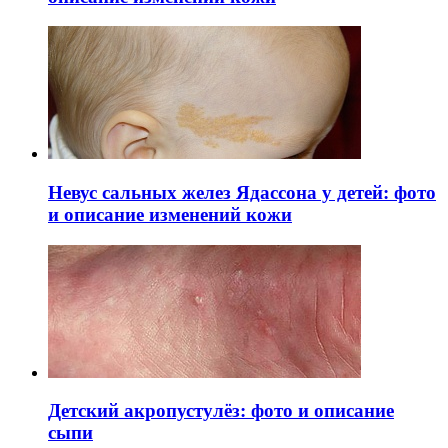
Невус сальных желез Ядассона у детей: фото
и описание изменений кожи
Детский акропустулёз: фото и описание
сыпи