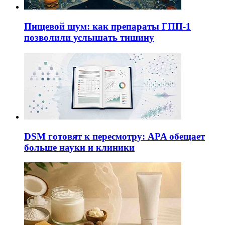
Пищевой шум: как препараты ГПП-1
позволили услышать тишину
DSM готовят к пересмотру: APA обещает
больше науки и клиники