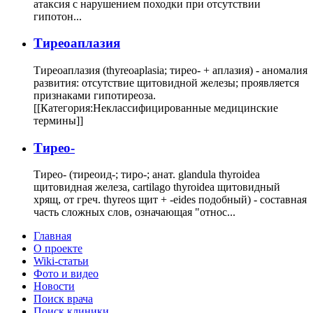
атаксия с нарушением походки при отсутствии
гипотон...
Тиреоаплазия
Тиреоаплазия (thyreoaplasia; тирео- + аплазия) - аномалия
развития: отсутствие щитовидной железы; проявляется
признаками гипотиреоза.
[[Категория:Неклассифицированные медицинские
термины]]
Тирео-
Тирео- (тиреоид-; тиро-; анат. glandula thyroidea
щитовидная железа, cartilago thyroidea щитовидный
хрящ, от греч. thyreos щит + -eides подобный) - составная
часть сложных слов, означающая "относ...
Главная
О проекте
Wiki-статьи
Фото и видео
Новости
Поиск врача
Поиск клиники