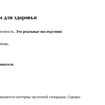
м для здоровья
точность.
Это реальные последствия:
омощь,
ователе.
оминаются паттерны частотной генерации. Однако: