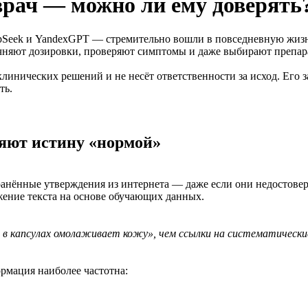
рач — можно ли ему доверять
pSeek и YandexGPT — стремительно вошли в повседневную жизн
няют дозировки, проверяют симптомы и даже выбирают препар
клинических решений и не несёт ответственности за исход. Его з
ть.
няют истину «нормой»
анённые утверждения из интернета — даже если они недостове
жение текста на основе обучающих данных.
 в капсулах омолаживает кожу», чем ссылки на систематически
рмация наиболее частотна: