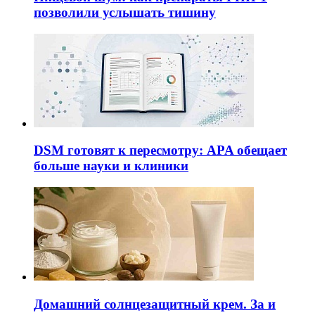
позволили услышать тишину
DSM готовят к пересмотру: APA обещает
больше науки и клиники
Домашний солнцезащитный крем. За и