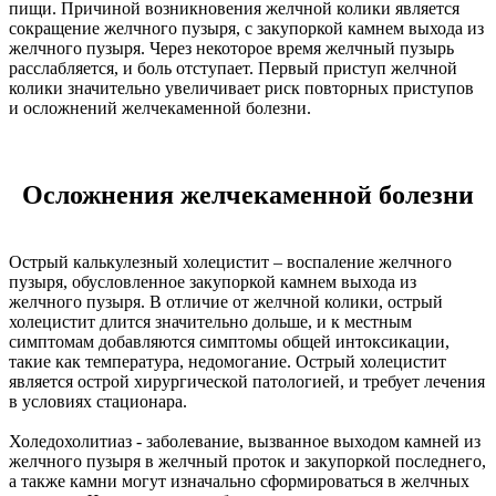
пищи. Причиной возникновения желчной колики является
сокращение желчного пузыря, с закупоркой камнем выхода из
желчного пузыря. Через некоторое время желчный пузырь
расслабляется, и боль отступает. Первый приступ желчной
колики значительно увеличивает риск повторных приступов
и осложнений желчекаменной болезни.
Осложнения желчекаменной болезни
Острый калькулезный холецистит – воспаление желчного
пузыря, обусловленное закупоркой камнем выхода из
желчного пузыря. В отличие от желчной колики, острый
холецистит длится значительно дольше, и к местным
симптомам добавляются симптомы общей интоксикации,
такие как температура, недомогание. Острый холецистит
является острой хирургической патологией, и требует лечения
в условиях стационара.
Холедохолитиаз - заболевание, вызванное выходом камней из
желчного пузыря в желчный проток и закупоркой последнего,
а также камни могут изначально сформироваться в желчных