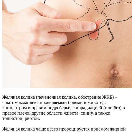
Желчная колика (печеночная колика, обострение ЖКБ) –
симтомокомплекс проявляемый болями в животе, с
эпицентром в правом подреберье, с иррадиацией (или без) в
правое плечо, другие области живота, спину, а также
тошнотой, рвотой.
Желчная колика чаще всего провоцируется приемом жирной