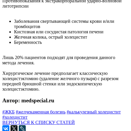
Противопоказания к экстракорпоральной ударно-волновой
литотрипсии
Заболевания свертывающей системы крови и/или
тромбоцитов
Кистозная или сосудистая патология печени
Желчная колика, острый холецистит
Беременность
Лишь 20% пациентов подходят для проведения данного
метода лечения.
Хирургическое лечение предполагает классическую
холецистэктомию (удаление желчного пузыря) с разрезом
передней брюшной стенки или эндоскопическую
холецистэктомию.
Автор: medspecial.ru
#ЖКБ
#желчекаменная болезнь
#калькулезный холецистит
#холецистит
ВЕРНУТЬСЯ К СПИСКУ СТАТЕЙ