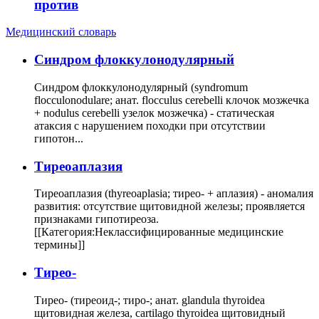
против
Медицинский словарь
Cиндром флоккулонодулярный
Синдром флоккулонодулярный (syndromum
flocculonodulare; анат. flocculus cerebelli клочок мозжечка
+ nodulus cerebelli узелок мозжечка) - статическая
атаксия с нарушением походки при отсутствии
гипотон...
Тиреоаплазия
Тиреоаплазия (thyreoaplasia; тирео- + аплазия) - аномалия
развития: отсутствие щитовидной железы; проявляется
признаками гипотиреоза.
[[Категория:Неклассифицированные медицинские
термины]]
Тирео-
Тирео- (тиреоид-; тиро-; анат. glandula thyroidea
щитовидная железа, cartilago thyroidea щитовидный