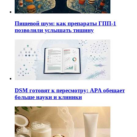
Пищевой шум: как препараты ГПП-1
позволили услышать тишину
DSM готовят к пересмотру: APA обещает
больше науки и клиники