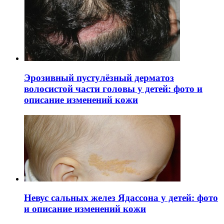
Эрозивный пустулёзный дерматоз
волосистой части головы у детей: фото и
описание изменений кожи
Невус сальных желез Ядассона у детей: фото
и описание изменений кожи