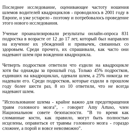
Последнее исследование, оценивающее частоту ношения
шлемов водителей квадроциклов - проводилось в 2001 году в
Европе, и уже устарело - поэтому и потребовалось проведение
этого нового исследования.
Ученые проанализировали результаты онлайн-опроса 831
подростка в возрасте от 12 до 17 лет, который был направлен
на изучение их убеждений и привычек, связанных со
здоровьем. Среди прочего, их спрашивали, как часто они
надевают шлем при вождении квадроцикла.
Четверть подростков ответили что ездили на квадроцикле
хотя бы однажды за прошлый год. Только 45% подростков,
ездивших на квадроциклах, одевали шлем, а 25% никогда не
надевали его. Среди подростков, которые ездили в прошлом
году более шести раз, 8 из 10 ответили, что не всегда
надевают шлем.
"Использование шлема - крайне важно для предотвращения
травм головного мозга", - говорит Amy Artuso, член
Национальном совете безопасности. "В то время как
сломанные кости, как правило, могут быть полностью
исцелены, оправиться от травмы головного мозга - гораздо
сложнее, а порой и вовсе невозможно".