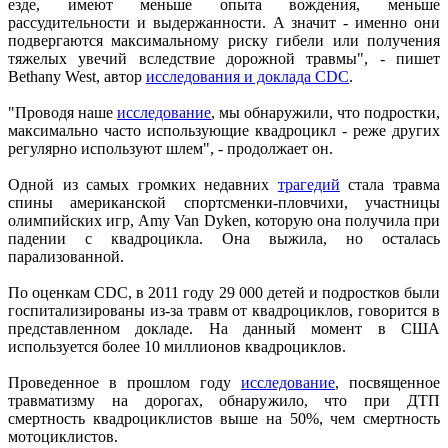
езде, имеют меньше опыта вождения, меньше
рассудительности и выдержанности. А значит - именно они
подвергаются максимальному риску гибели или получения
тяжелых увечий вследствие дорожной травмы", - пишет
Bethany West, автор
исследования и доклада CDC
.
"Проводя наше
исследование
, мы обнаружили, что подростки,
максимально часто использующие квадроцикл - реже других
регулярно используют шлем", - продолжает он.
Одной из самых громких недавних
трагедий
стала травма
спины американской спортсменки-пловчихи, участницы
олимпийских игр, Amy Van Dyken, которую она получила при
падении с квадроцикла. Она выжила, но осталась
парализованной.
По оценкам CDC, в 2011 году 29 000 детей и подростков были
госпитализированы из-за травм от квадроциклов, говорится в
представленном докладе. На данный момент в США
используется более 10 миллионов квадроциклов.
Проведенное в прошлом году
исследование
, посвященное
травматизму на дорогах, обнаружило, что при ДТП
смертность квадроциклистов выше на 50%, чем смертность
мотоциклистов.