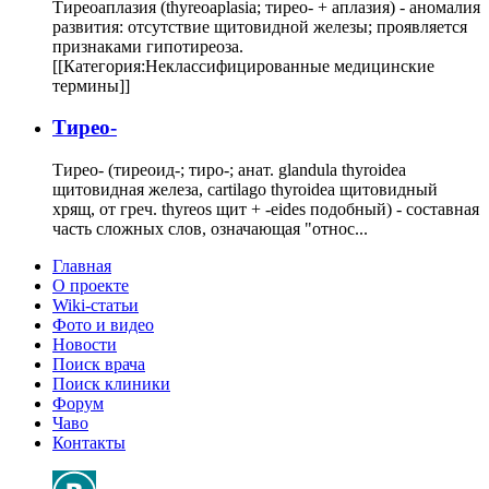
Тиреоаплазия (thyreoaplasia; тирео- + аплазия) - аномалия
развития: отсутствие щитовидной железы; проявляется
признаками гипотиреоза.
[[Категория:Неклассифицированные медицинские
термины]]
Тирео-
Тирео- (тиреоид-; тиро-; анат. glandula thyroidea
щитовидная железа, cartilago thyroidea щитовидный
хрящ, от греч. thyreos щит + -eides подобный) - составная
часть сложных слов, означающая "относ...
Главная
О проекте
Wiki-статьи
Фото и видео
Новости
Поиск врача
Поиск клиники
Форум
Чаво
Контакты