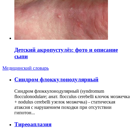
Детский акропустулёз: фото и описание
сыпи
Медицинский словарь
Cиндром флоккулонодулярный
Синдром флоккулонодулярный (syndromum
flocculonodulare; анат. flocculus cerebelli клочок мозжечка
+ nodulus cerebelli узелок мозжечка) - статическая
атаксия с нарушением походки при отсутствии
гипотон...
Тиреоаплазия